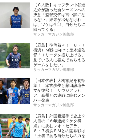
【Ｇ大阪】キャプテン中谷進
之介が語った新シーズンへの
決意「監督交代は言い訳にな
らない。結果が出せなけれ
ば、ツケは全部、自分たちに
回ってくる」
サッカーマガジン編集部
【鹿島】準備着々！ ８・７
横浜ＦＭ戦に向けて鬼木達監
督「Ｊリーグを盛り上げる、
見ている人に喜んでもらえる
ゲームをしたい」
サッカーマガジン編集部
【日本代表】大橋祐紀を初招
集！ 瀬古歩夢と藤田譲瑠チ
マが復帰！ サウジアラビ
ア、豪州との連戦に臨むメン
バー発表
サッカーマガジン編集部
【鹿島】外国籍選手で史上２
人目の『６年連続２ケタ得
点』に挑むレオ・セアラ。
８・７横浜ＦＭとの開幕戦は
「王者である自分たちの力を