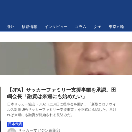
海外
移籍情報
インタビュー
コラム
女子
東京五輪
【JFA】サッカーファミリー支援事業を承認。田
嶋会長「融資は来週にも始めたい」
日本サッカー協会（JFA）は14日に理事会を開き、「新型コロナウイ
ルス対策 JFAサッカーファミリー支援事業」を正式に承認した。早け
れば来週にも融資が開始される見込みだ。
サッカーマガジン編集部