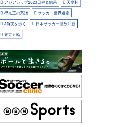
アジアカップ2023日程＆結果
天皇杯
得点王の系譜
サッカー世界遺産
J前夜を歩く
日本サッカー温故知新
東京五輪