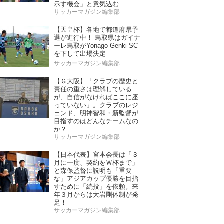
示す機会」と意気込む
サッカーマガジン編集部
【天皇杯】各地で都道府県予
選が進行中！ 鳥取県はガイナ
ーレ鳥取がYonago Genki SC
を下して出場決定
サッカーマガジン編集部
【Ｇ大阪】「クラブの歴史と
責任の重さは理解している
が、自信がなければここに座
っていない」。クラブのレジ
ェンド、明神智和・新監督が
目指すのはどんなチームなの
か？
サッカーマガジン編集部
【日本代表】宮本会長は「３
月に一度、契約をＷ杯まで」
と森保監督に説明も「重要
な」アジアカップ優勝を目指
すために「続投」を依頼。来
年３月からは大岩剛体制が発
足！
サッカーマガジン編集部