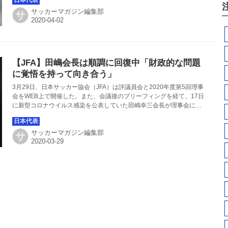
サッカーマガジン編集部
サ
【JFA】田嶋会長は順調に回復中「財政的な問題
に覚悟を持って向き合う」
3月29日、日本サッカー協会（JFA）は評議員会と2020年度第5回理事
会をWEB上で開催した。また、会議後のブリーフィングを経て、17日
に新型コロナウイルス感染を公表していた田嶋幸三会長が理事会に
WEBで参加し、現状も報告した。
サッカーマガジン編集部
サ