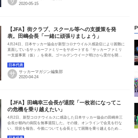
サ
P
【JFA】街クラブ、スクール等への支援策を発
表。田嶋会長「一緒に頑張りましょう」
4月24日、日本サッカー協会が新型コロナウイルス感染症により困難に
直面しているサッカーファミリーをサポートする「サッカーファミリ
ー支援事業（仮）」を発表。ゴールデンウイーク明けから受付を開始
すべく準備を進める。
サッカーマガジン編集部
サ
【JFA】田嶋幸三会長が退院「一枚岩になってこ
の危機を乗り越えたい」
4月2日、新型コロナウイルスに感染した日本サッカー協会の田嶋幸三
会長が都内の病院を無事退院した。その後、オンラインで会見を行な
い、現状を報告。今後についても会長として困難を乗り越えるために
力を注ぐと語った。