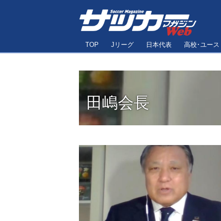
TOP
Jリーグ
日本代表
高校･ユース
田嶋会長