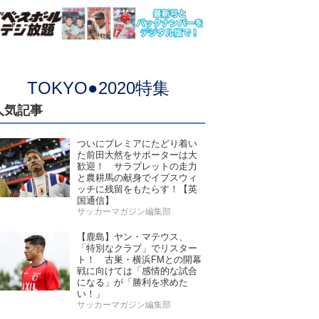
TOKYO●2020特集
人気記事
ついにプレミアにたどり着い
た前田大然をサポーターは大
歓迎！ サラブレットの走力
と農耕馬の献身でイプスウィ
ッチに残留をもたらす！【英
国通信】
サッカーマガジン編集部
【鹿島】ヤン・マテウス、
「特別なクラブ」でリスター
ト！ 古巣・横浜FMとの開幕
戦に向けては「感情的な試合
になる」が「勝利を求めた
い！」
サッカーマガジン編集部