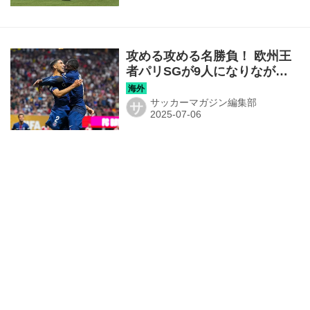
攻める攻める名勝負！ 欧州王
者パリSGが9人になりながら
もバイエルン・Mを振り切って
ベスト4へ！◎CWC準々決勝
サッカーマガジン編集部
サ