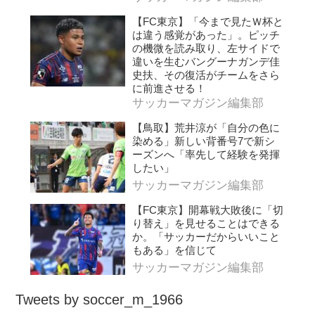
【FC東京】「今まで見たＷ杯と
は違う感覚があった」。ピッチ
の機微を読み取り、左サイドで
違いを生むバングーナガンデ佳
史扶、その復活がチームをさら
に前進させる！
サッカーマガジン編集部
【鳥取】荒井涼が「自分の色に
染める」新しい背番号7で新シ
ーズンへ「率先して経験を発揮
したい」
サッカーマガジン編集部
【FC東京】開幕戦大敗後に「切
り替え」を見せることはできる
か。「サッカーだからいいこと
もある」を信じて
サッカーマガジン編集部
Tweets by soccer_m_1966