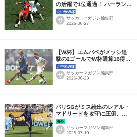
の活躍で1位通過！ ハーランド
休養のノルウェーは2位通過、
ラウンド32でコートジボワー
サッカーマガジン編集部
サ
ルと対戦
【W杯】エムバペがメッシ追
撃の2ゴールでW杯通算16得
点！ 荒天中断にも動じずフラ
ンスがイラクに快勝
サッカーマガジン編集部
サ
パリSGがミス続出のレアル・
マドリードを攻守に圧倒、チ
ェルシーが待つ決勝へ！
◎CWC準決勝
サッカーマガジン編集部
サ