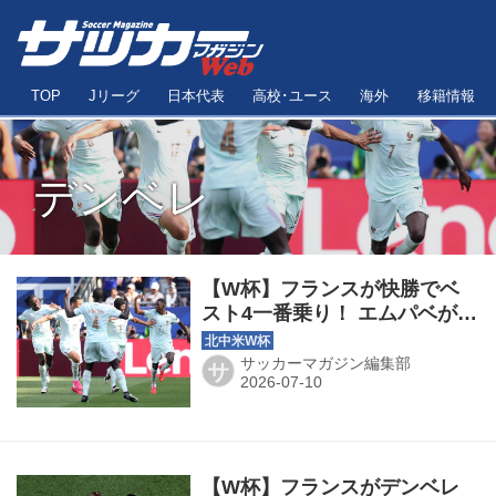
TOP
Jリーグ
日本代表
高校･ユース
海外
移籍情報
デンベレ
【W杯】フランスが快勝でベ
スト4一番乗り！ エムパベが今
大会8得点目で先制、デンベレ
が続いてモロッコを圧倒
サッカーマガジン編集部
サ
【W杯】フランスがデンベレ