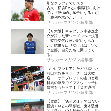
別なクラブ」でリスタート！
古巣・横浜FMとの開幕戦に向け
ては「感情的な試合になる」が
「勝利を求めたい！」
サッカーマガジン編集部
【Ｇ大阪】キャプテン中谷進之
介が語った新シーズンへの決意
「監督交代は言い訳にならな
い。結果が出せなければ、ツケ
は全部、自分たちに回ってく
る」
サッカーマガジン編集部
ついにプレミアにたどり着いた
前田大然をサポーターは大歓
迎！ サラブレットの走力と農
耕馬の献身でイプスウィッチに
残留をもたらす！【英国通信】
サッカーマガジン編集部
【鹿島】「38分の１」ではない
横浜ＦＭとの開幕戦。鬼木監督
は「良いものを見せたいし、決