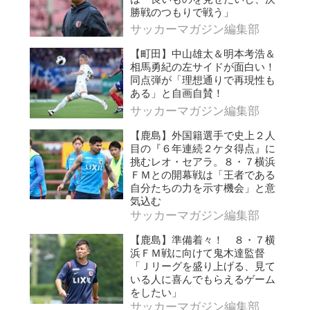
勝戦のつもりで戦う」
サッカーマガジン編集部
【町田】中山雄太＆明本考浩＆
相馬勇紀の左サイドが面白い！
同点弾が「理想通りで再現性も
ある」と自画自賛！
サッカーマガジン編集部
【鹿島】外国籍選手で史上２人
目の『６年連続２ケタ得点』に
挑むレオ・セアラ。８・７横浜
ＦＭとの開幕戦は「王者である
自分たちの力を示す機会」と意
気込む
サッカーマガジン編集部
【鹿島】準備着々！ ８・７横
浜ＦＭ戦に向けて鬼木達監督
「Ｊリーグを盛り上げる、見て
いる人に喜んでもらえるゲーム
をしたい」
サッカーマガジン編集部