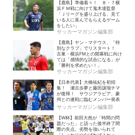
【鹿島】準備着々！ ８・７横
浜ＦＭ戦に向けて鬼木達監督
「Ｊリーグを盛り上げる、見て
いる人に喜んでもらえるゲーム
をしたい」
サッカーマガジン編集部
【鹿島】ヤン・マテウス、「特
別なクラブ」でリスタート！
古巣・横浜FMとの開幕戦に向け
ては「感情的な試合になる」が
「勝利を求めたい！」
サッカーマガジン編集部
【日本代表】大橋祐紀を初招
集！ 瀬古歩夢と藤田譲瑠チマ
が復帰！ サウジアラビア、豪
州との連戦に臨むメンバー発表
サッカーマガジン編集部
【W杯】前田大然が「時間の問
題だった」と語った後半終了間
際の失点。劣勢を強いられて
「しっかりつなげればよかっ