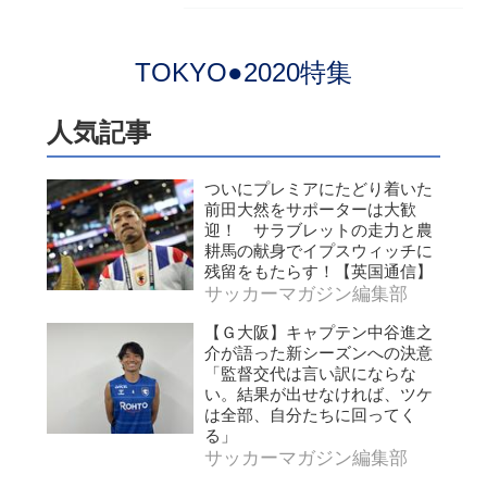
TOKYO●2020特集
人気記事
ついにプレミアにたどり着いた
前田大然をサポーターは大歓
迎！ サラブレットの走力と農
耕馬の献身でイプスウィッチに
残留をもたらす！【英国通信】
サッカーマガジン編集部
【Ｇ大阪】キャプテン中谷進之
介が語った新シーズンへの決意
「監督交代は言い訳にならな
い。結果が出せなければ、ツケ
は全部、自分たちに回ってく
る」
サッカーマガジン編集部