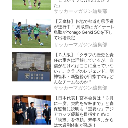
た」
サッカーマガジン編集部
【天皇杯】各地で都道府県予選
が進行中！ 鳥取県はガイナーレ
鳥取がYonago Genki SCを下し
て出場決定
サッカーマガジン編集部
【Ｇ大阪】「クラブの歴史と責
任の重さは理解しているが、自
信がなければここに座っていな
い」。クラブのレジェンド、明
神智和・新監督が目指すのはど
んなチームなのか？
サッカーマガジン編集部
【日本代表】宮本会長は「３月
に一度、契約をＷ杯まで」と森
保監督に説明も「重要な」アジ
アカップ優勝を目指すために
「続投」を依頼。来年３月から
は大岩剛体制が発足！