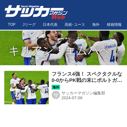
TOP
Jリーグ
日本代表
高校･ユース
海外
移籍情報
キリアン・エムバペ
フランス4強！ スペクタクルな
0-0からPK戦の末にポルトガル
を下す【EURO】
サッカーマガジン編集部
サ