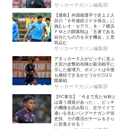
サッカーマガジン編集部
【鹿島】外国籍選手で史上２人
目の『６年連続２ケタ得点』に
挑むレオ・セアラ。８・７横浜
ＦＭとの開幕戦は「王者である
自分たちの力を示す機会」と意
気込む
サッカーマガジン編集部
アタッカー５人がピッチに並ぶ
大宮の攻撃的布陣が新潟相手に
示した破壊力。ポイントは今後
も継続できるかどうかだ◎J２
開幕戦
サッカーマガジン編集部
【FC東京】「今まで見たＷ杯と
は違う感覚があった」。ピッチ
の機微を読み取り、左サイドで
違いを生むバングーナガンデ佳
史扶、その復活がチームをさら
に前進させる！