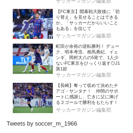
サッカーマガジン編集部
【FC東京】開幕戦大敗後に「切
り替え」を見せることはできる
か。「サッカーだからいいこと
もある」を信じて
サッカーマガジン編集部
町田が余裕の逆転勝利！ デュー
ク、明本考浩、相馬勇紀、イェ
ンギ、岡村大八の5発で、1人少
ないFC東京をひっくり返す◎J1
第1節
サッカーマガジン編集部
【長崎】奪って収めて決めたチ
アゴ・サンタナ！ 仲間のサポ
ートに感謝し、亡きに父に捧げ
る２ゴールで勝利をもたらす！
サッカーマガジン編集部
Tweets by soccer_m_1966