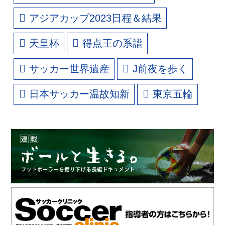
アジアカップ2023日程＆結果
天皇杯
得点王の系譜
サッカー世界遺産
J前夜を歩く
日本サッカー温故知新
東京五輪