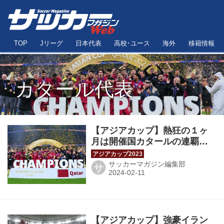
TOP
Jリーグ
日本代表
高校･ユース
海外
移籍情報
カタール代表
【アジアカップ】熱狂の１ヶ
月は開催国カタールの連覇で
幕！ アフィーフのＰＫ３発
でヨルダンを下す◎決勝
サッカーマガジン編集部
サ
【アジアカップ】強豪イラン