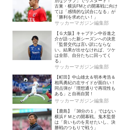
別なクラブ」でリスタート！
古巣・横浜FMとの開幕戦に向け
ては「感情的な試合になる」が
「勝利を求めたい！」
サッカーマガジン編集部
【Ｇ大阪】キャプテン中谷進之
介が語った新シーズンへの決意
「監督交代は言い訳にならな
い。結果が出せなければ、ツケ
は全部、自分たちに回ってく
る」
サッカーマガジン編集部
【町田】中山雄太＆明本考浩＆
相馬勇紀の左サイドが面白い！
同点弾が「理想通りで再現性も
ある」と自画自賛！
サッカーマガジン編集部
【鹿島】「38分の１」ではない
横浜ＦＭとの開幕戦。鬼木監督
は「良いものを見せたいし、決
勝戦のつもりで戦う」