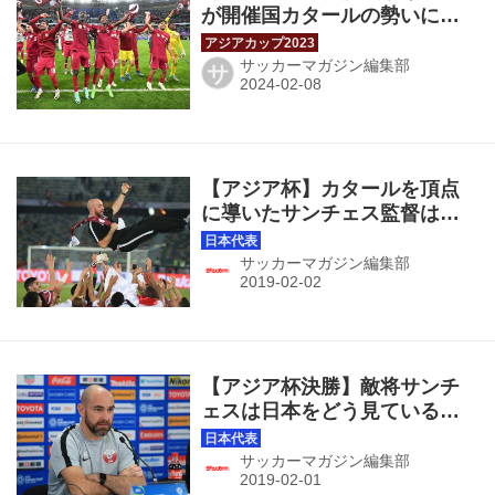
が開催国カタールの勢いに飲
まれる！ 決勝カードは前回
王者のカタール対初進出のヨ
サッカーマガジン編集部
サ
ルダンに決定！
【アジア杯】カタールを頂点
に導いたサンチェス監督は何
を語ったか？
サッカーマガジン編集部
【アジア杯決勝】敵将サンチ
ェスは日本をどう見ている
か？
サッカーマガジン編集部