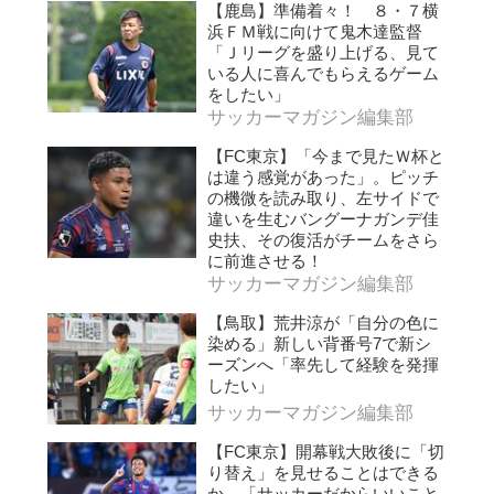
【鹿島】準備着々！ ８・７横
浜ＦＭ戦に向けて鬼木達監督
「Ｊリーグを盛り上げる、見て
いる人に喜んでもらえるゲーム
をしたい」
サッカーマガジン編集部
【FC東京】「今まで見たＷ杯と
は違う感覚があった」。ピッチ
の機微を読み取り、左サイドで
違いを生むバングーナガンデ佳
史扶、その復活がチームをさら
に前進させる！
サッカーマガジン編集部
【鳥取】荒井涼が「自分の色に
染める」新しい背番号7で新シ
ーズンへ「率先して経験を発揮
したい」
サッカーマガジン編集部
【FC東京】開幕戦大敗後に「切
り替え」を見せることはできる