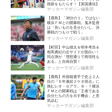
残留をもたらす！【英国通信】
サッカーマガジン編集部
【鹿島】「38分の１」ではない
横浜ＦＭとの開幕戦。鬼木監督
は「良いものを見せたいし、決
勝戦のつもりで戦う」
サッカーマガジン編集部
【町田】中山雄太＆明本考浩＆
相馬勇紀の左サイドが面白い！
同点弾が「理想通りで再現性も
ある」と自画自賛！
サッカーマガジン編集部
【鹿島】外国籍選手で史上２人
目の『６年連続２ケタ得点』に
挑むレオ・セアラ。８・７横浜
ＦＭとの開幕戦は「王者である
自分たちの力を示す機会」と意
気込む
サッカーマガジン編集部