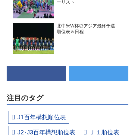
ーリスト
北中米W杯◎アジア最終予選
順位表＆日程
注目のタグ
J1百年構想順位表
J2･J3百年構想順位表
Ｊ１順位表