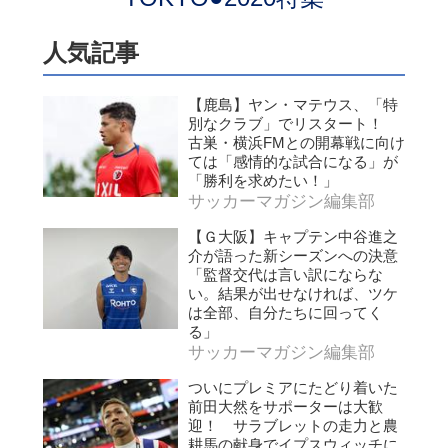
人気記事
【鹿島】ヤン・マテウス、「特
別なクラブ」でリスタート！
古巣・横浜FMとの開幕戦に向け
ては「感情的な試合になる」が
「勝利を求めたい！」
サッカーマガジン編集部
【Ｇ大阪】キャプテン中谷進之
介が語った新シーズンへの決意
「監督交代は言い訳にならな
い。結果が出せなければ、ツケ
は全部、自分たちに回ってく
る」
サッカーマガジン編集部
ついにプレミアにたどり着いた
前田大然をサポーターは大歓
迎！ サラブレットの走力と農
耕馬の献身でイプスウィッチに