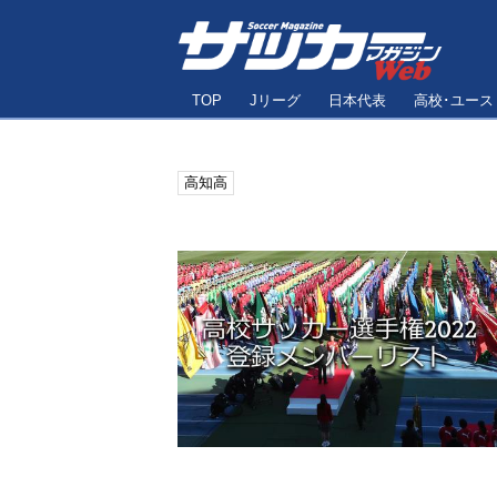
TOP
Jリーグ
日本代表
高校･ユース
高知高