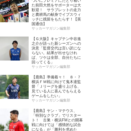
ついにプレミアにたどり着い
た前田大然をサポーターは大
歓迎！ サラブレットの走力
と農耕馬の献身でイプスウィ
ッチに残留をもたらす！【英
国通信】
サッカーマガジン編集部
【Ｇ大阪】キャプテン中谷進
之介が語った新シーズンへの
決意「監督交代は言い訳にな
らない。結果が出せなけれ
ば、ツケは全部、自分たちに
回ってくる」
サッカーマガジン編集部
【鹿島】準備着々！ ８・７
横浜ＦＭ戦に向けて鬼木達監
督「Ｊリーグを盛り上げる、
見ている人に喜んでもらえる
ゲームをしたい」
サッカーマガジン編集部
【鹿島】ヤン・マテウス、
「特別なクラブ」でリスター
ト！ 古巣・横浜FMとの開幕
戦に向けては「感情的な試合
になる」が「勝利を求めた