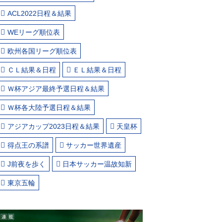
ACL2022日程＆結果
WEリーグ順位表
欧州各国リーグ順位表
ＣＬ結果＆日程
ＥＬ結果＆日程
Ｗ杯アジア最終予選日程＆結果
Ｗ杯各大陸予選日程＆結果
アジアカップ2023日程＆結果
天皇杯
得点王の系譜
サッカー世界遺産
J前夜を歩く
日本サッカー温故知新
東京五輪