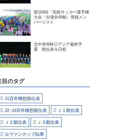
第104回『高校サッカー選手権
大会・出場全48校』登録メン
バーリスト
北中米W杯◎アジア最終予
選 順位表＆日程
注目のタグ
J1百年構想順位表
J2･J3百年構想順位表
Ｊ１順位表
Ｊ２順位表
Ｊ３順位表
ルヴァンカップ結果