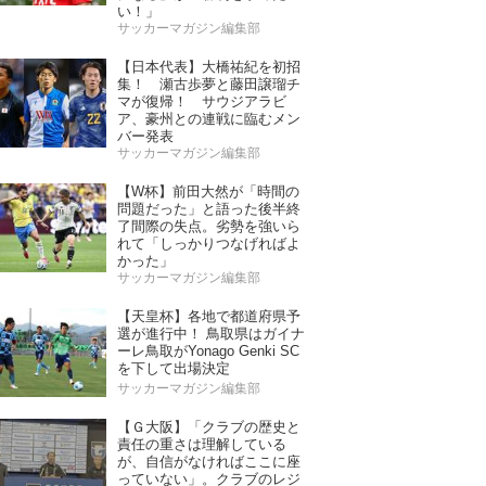
い！」
サッカーマガジン編集部
【日本代表】大橋祐紀を初招
集！ 瀬古歩夢と藤田譲瑠チ
マが復帰！ サウジアラビ
ア、豪州との連戦に臨むメン
バー発表
サッカーマガジン編集部
【W杯】前田大然が「時間の
問題だった」と語った後半終
了間際の失点。劣勢を強いら
れて「しっかりつなげればよ
かった」
サッカーマガジン編集部
【天皇杯】各地で都道府県予
選が進行中！ 鳥取県はガイナ
ーレ鳥取がYonago Genki SC
を下して出場決定
サッカーマガジン編集部
【Ｇ大阪】「クラブの歴史と
責任の重さは理解している
が、自信がなければここに座
っていない」。クラブのレジ