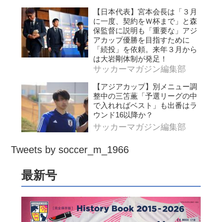
【日本代表】宮本会長は「３月
に一度、契約をＷ杯まで」と森
保監督に説明も「重要な」アジ
アカップ優勝を目指すために
「続投」を依頼。来年３月から
は大岩剛体制が発足！
サッカーマガジン編集部
【アジアカップ】別メニュー調
整中の三笘薫「予選リーグの中
で入れればベスト」も出番はラ
ウンド16以降か？
サッカーマガジン編集部
Tweets by soccer_m_1966
最新号