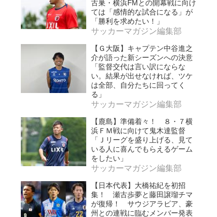
古巣・横浜FMとの開幕戦に向け
ては「感情的な試合になる」が
「勝利を求めたい！」
サッカーマガジン編集部
【Ｇ大阪】キャプテン中谷進之
介が語った新シーズンへの決意
「監督交代は言い訳にならな
い。結果が出せなければ、ツケ
は全部、自分たちに回ってく
る」
サッカーマガジン編集部
【鹿島】準備着々！ ８・７横
浜ＦＭ戦に向けて鬼木達監督
「Ｊリーグを盛り上げる、見て
いる人に喜んでもらえるゲーム
をしたい」
サッカーマガジン編集部
【日本代表】大橋祐紀を初招
集！ 瀬古歩夢と藤田譲瑠チマ
が復帰！ サウジアラビア、豪
州との連戦に臨むメンバー発表