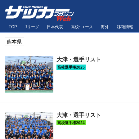
TOP
Jリーグ
日本代表
高校･ユース
海外
移籍情報
熊本県
大津・選手リスト
大津・選手リスト