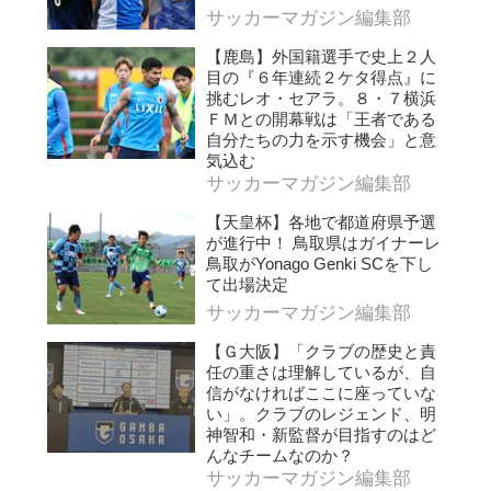
サッカーマガジン編集部
【鹿島】外国籍選手で史上２人
目の『６年連続２ケタ得点』に
挑むレオ・セアラ。８・７横浜
ＦＭとの開幕戦は「王者である
自分たちの力を示す機会」と意
気込む
サッカーマガジン編集部
【天皇杯】各地で都道府県予選
が進行中！ 鳥取県はガイナーレ
鳥取がYonago Genki SCを下し
て出場決定
サッカーマガジン編集部
【Ｇ大阪】「クラブの歴史と責
任の重さは理解しているが、自
信がなければここに座っていな
い」。クラブのレジェンド、明
神智和・新監督が目指すのはど
んなチームなのか？
サッカーマガジン編集部