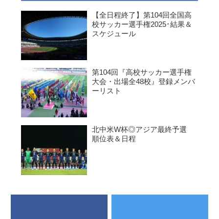
【全日程終了】第104回全国高
校サッカー選手権2025･結果＆
スケジュール
第104回『高校サッカー選手権
大会・出場全48校』登録メンバ
ーリスト
北中米W杯◎アジア最終予選
順位表＆日程