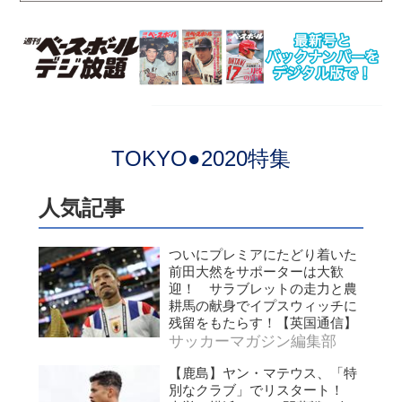
TOKYO●2020特集
人気記事
ついにプレミアにたどり着いた
前田大然をサポーターは大歓
迎！ サラブレットの走力と農
耕馬の献身でイプスウィッチに
残留をもたらす！【英国通信】
サッカーマガジン編集部
【鹿島】ヤン・マテウス、「特
別なクラブ」でリスタート！