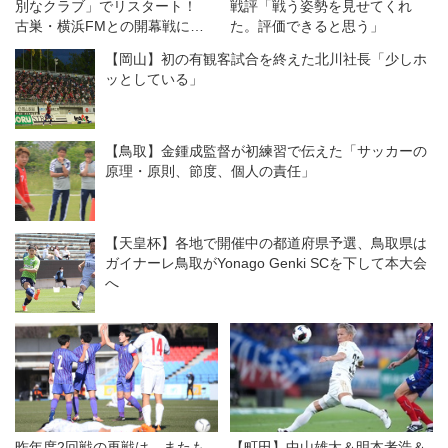
別なクラブ」でリスタート！
戦評「戦う姿勢を見せてくれ
古巣・横浜FMとの開幕戦に向
た。評価できると思う」
けては「感情的な試合になる」
【岡山】初の有観客試合を終えた北川社長「少しホ
が「勝利を求めたい！」
ッとしている」
【鳥取】金鍾成監督が初練習で伝えた「サッカーの
原理・原則、節度、個人の責任」
【天皇杯】各地で開催中の都道府県予選、鳥取県は
ガイナーレ鳥取がYonago Genki SCを下して本大会
へ
昨年度2回戦の再戦は、またも
【町田】中山雄太＆明本考浩＆