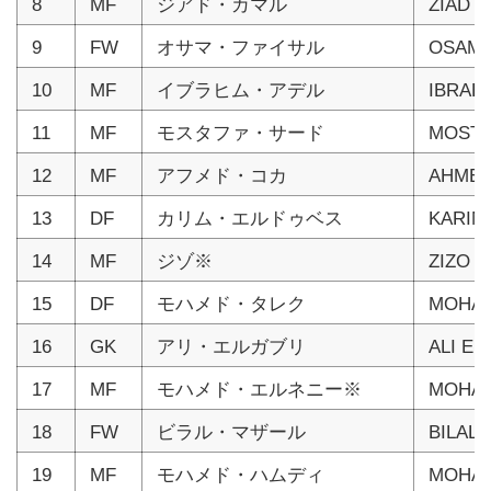
8
MF
ジアド・カマル
ZIAD 
9
FW
オサマ・ファイサル
OSAMA
10
MF
イブラヒム・アデル
IBRAH
11
MF
モスタファ・サード
MOSTA
12
MF
アフメド・コカ
AHMED
13
DF
カリム・エルドゥベス
KARIM
14
MF
ジゾ※
ZIZO
15
DF
モハメド・タレク
MOHAM
16
GK
アリ・エルガブリ
ALI EL
17
MF
モハメド・エルネニー※
MOHAM
18
FW
ビラル・マザール
BILAL
19
MF
モハメド・ハムディ
MOHA