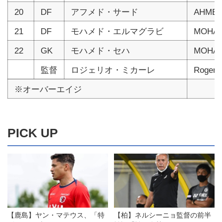
20
DF
アフメド・サード
AHMED
21
DF
モハメド・エルマグラビ
MOHAM
22
GK
モハメド・セハ
MOHAM
監督
ロジェリオ・ミカーレ
Rogeri
※オーバーエイジ
PICK UP
【鹿島】ヤン・マテウス、「特
【柏】ネルシーニョ監督の前半