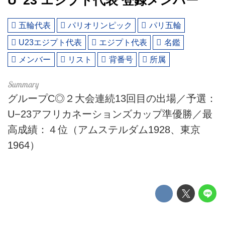
Uｰ23 エジプト代表 登録メンバー
五輪代表
パリオリンピック
パリ五輪
U23エジプト代表
エジプト代表
名鑑
メンバー
リスト
背番号
所属
グループC◎２大会連続13回目の出場／予選：
U−23アフリカネーションズカップ準優勝／最
高成績：４位（アムステルダム1928、東京
1964）