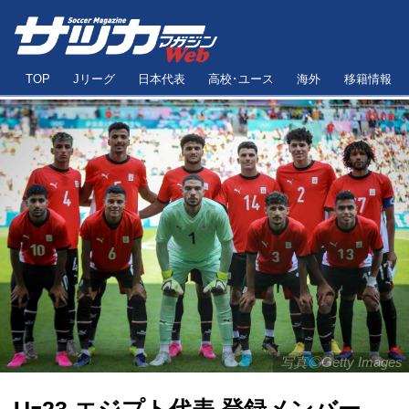
TOP
Jリーグ
日本代表
高校･ユース
海外
移籍情報
写真◎Getty Images