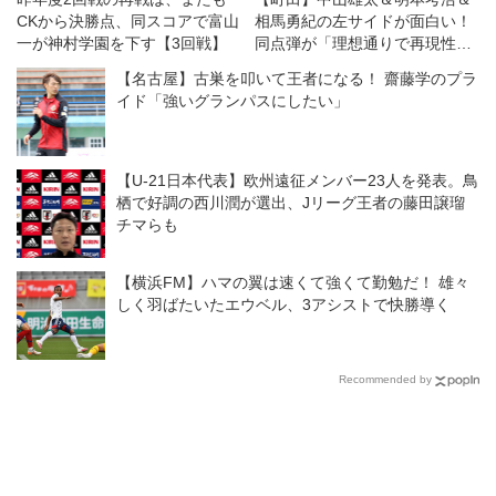
CKから決勝点、同スコアで富山
相馬勇紀の左サイドが面白い！
一が神村学園を下す【3回戦】
同点弾が「理想通りで再現性も
ある」と自画自賛！
【名古屋】古巣を叩いて王者になる！ 齋藤学のプラ
イド「強いグランパスにしたい」
【U-21日本代表】欧州遠征メンバー23人を発表。鳥
栖で好調の西川潤が選出、Jリーグ王者の藤田譲瑠
チマらも
【横浜FM】ハマの翼は速くて強くて勤勉だ！ 雄々
しく羽ばたいたエウベル、3アシストで快勝導く
Recommended by