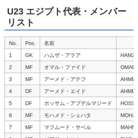
U23 エジプト代表・メンバー
リスト
No.
Pos.
名前
1
GK
ハムザ・アラア
HAMZA
2
MF
オマル・ファイド
OMAR 
3
MF
アーメド・アテフ
AHMED
4
DF
アーメド・エイド
AHMED
5
DF
ホッサム・アブデルマジード
HOSSA
6
MF
モハメド・シェハタ
MOHAM
7
MF
マフムード・サベル
MAHM