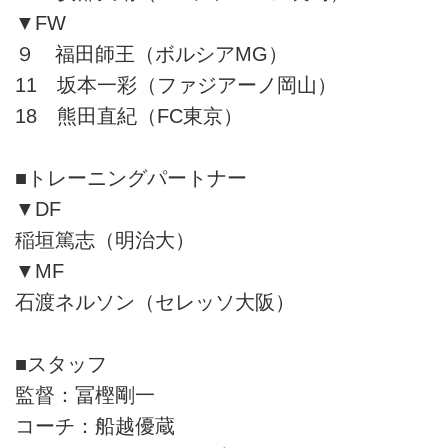
▼FW
９ 福田師王（ボルシアMG）
11 坂本一彩（ファジアーノ岡山）
18 熊田直紀（FC東京）
■トレーニングパートナー
▼DF
稲垣篤志（明治大）
▼MF
石渡ネルソン（セレッソ大阪）
■スタッフ
監督：冨樫剛一
コーチ：船越優蔵