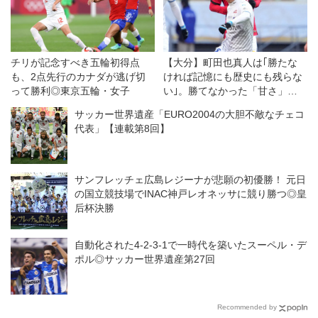
チリが記念すべき五輪初得点
【大分】町田也真人は｢勝たな
も、2点先行のカナダが逃げ切
ければ記憶にも歴史にも残らな
って勝利◎東京五輪・女子
い｣。勝てなかった「甘さ」を
捨てる未来へ
サッカー世界遺産「EURO2004の大胆不敵なチェコ
代表」【連載第8回】
サンフレッチェ広島レジーナが悲願の初優勝！ 元日
の国立競技場でINAC神戸レオネッサに競り勝つ◎皇
后杯決勝
自動化された4-2-3-1で一時代を築いたスーペル・デ
ポル◎サッカー世界遺産第27回
Recommended by