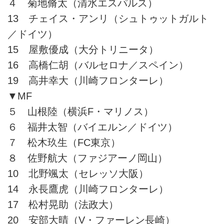
４ 菊地脩太（清水エスパルス）
13 チェイス・アンリ（シュトゥットガルト
／ドイツ）
15 屋敷優成（大分トリニータ）
16 高橋仁胡（バルセロナ／スペイン）
19 高井幸大（川崎フロンターレ）
▼MF
５ 山根陸（横浜F・マリノス）
６ 福井太智（バイエルン／ドイツ）
７ 松木玖生（FC東京）
８ 佐野航大（ファジアーノ岡山）
10 北野颯太（セレッソ大阪）
14 永長鷹虎（川崎フロンターレ）
17 松村晃助（法政大）
20 安部大晴（V・ファーレン長崎）