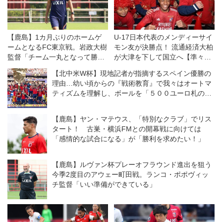
【鹿島】1カ月ぶりのホームゲ
U-17日本代表のメンディーサイ
ームとなるFC東京戦。岩政大樹
モン友が決勝点！ 流通経済大柏
監督「チーム一丸となって勝ち
が大津を下して国立へ【準々決
切って、サポーターと喜び合い
勝】
【北中米W杯】現地記者が指摘するスペイン優勝の
たい」
理由…幼い頃からの『戦術教育』で我々はオートマ
ティズムを理解し、ボールを「５００ユーロ札のよ
うに」扱う
【鹿島】ヤン・マテウス、「特別なクラブ」でリス
タート！ 古巣・横浜FMとの開幕戦に向けては
「感情的な試合になる」が「勝利を求めたい！」
【鹿島】ルヴァン杯プレーオフラウンド進出を狙う
今季2度目のアウェー町田戦。ランコ・ポポヴィッ
チ監督「いい準備ができている」