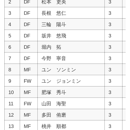
2
DF
松本 吏央
3
1
3
DF
長根 悠仁
3
1
4
DF
三輪 陽斗
3
1
5
DF
坂井 悠飛
3
1
6
DF
堀内 拓
3
1
7
DF
今野 寧音
3
1
8
MF
ユン ソンミン
3
1
9
FW
ユン ジョンミン
3
1
10
MF
肥塚 秀斗
3
1
11
FW
山田 海聖
3
1
12
MF
多田 侑磨
3
1
13
MF
桃井 順都
3
1