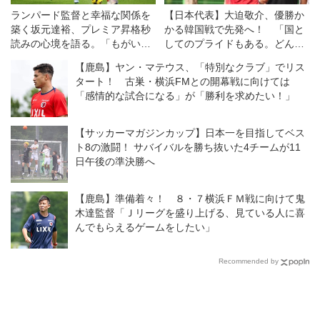
ランパード監督と幸福な関係を
【日本代表】大迫敬介、優勝か
築く坂元達裕、プレミア昇格秒
かる韓国戦で先発へ！ 「国と
読みの心境を語る。「もがいて
してのプライドもある。どんな
ここまで来た。僕に何ができる
形であれ、勝ちたい」
【鹿島】ヤン・マテウス、「特別なクラブ」でリス
のかが重要になる」【海外】
タート！ 古巣・横浜FMとの開幕戦に向けては
「感情的な試合になる」が「勝利を求めたい！」
【サッカーマガジンカップ】日本一を目指してベス
ト8の激闘！ サバイバルを勝ち抜いた4チームが11
日午後の準決勝へ
【鹿島】準備着々！ ８・７横浜ＦＭ戦に向けて鬼
木達監督「Ｊリーグを盛り上げる、見ている人に喜
んでもらえるゲームをしたい」
Recommended by