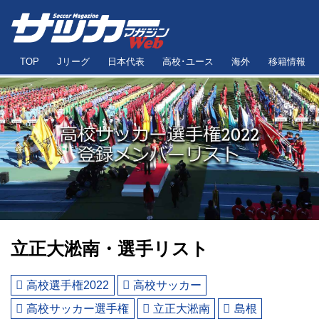
TOP
Jリーグ
日本代表
高校･ユース
海外
移籍情報
立正大淞南・選手リスト
高校選手権2022
高校サッカー
高校サッカー選手権
立正大淞南
島根