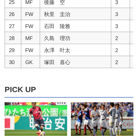
25
MF
後藤 空
3
1
26
FW
秋里 圭治
3
1
27
FW
石田 陵雅
3
1
28
MF
久島 理功
2
1
29
FW
永澤 叶太
2
1
30
GK
塚田 喜心
2
1
PICK UP