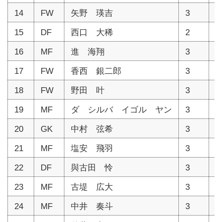
14
FW
矢野 瑛吉
3
1
15
DF
西口 大稀
2
1
16
MF
進 海翔
3
1
17
FW
香西 銀二郎
3
1
18
FW
野田 叶
3
1
19
MF
ダ シルバ イゴル ヤン
3
1
20
GK
中村 弦希
3
1
21
MF
塩安 飛羽
3
1
22
DF
與古田 怜
3
1
23
MF
古堤 広大
3
1
24
MF
中井 奏斗
3
1