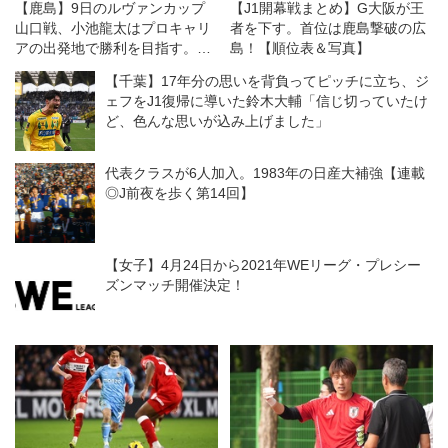
【鹿島】9日のルヴァンカップ
【J1開幕戦まとめ】G大阪が王
山口戦、小池龍太はプロキャリ
者を下す。首位は鹿島撃破の広
アの出発地で勝利を目指す。
島！【順位表＆写真】
「さらに強くなっていくための
【千葉】17年分の思いを背負ってピッチに立ち、ジ
大事な試合に」
ェフをJ1復帰に導いた鈴木大輔「信じ切っていたけ
ど、色んな思いが込み上げました」
代表クラスが6人加入。1983年の日産大補強【連載
◎J前夜を歩く第14回】
【女子】4月24日から2021年WEリーグ・プレシー
ズンマッチ開催決定！