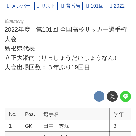
メンバー
リスト
背番号
101回
2022
2022年度 第101回 全国高校サッカー選手権
大会
島根県代表
立正大淞南（りっしょうだいしょうなん）
大会出場回数：３年ぶり19回目
No.
Pos.
選手名
学年
1
GK
田中 秀汰
3
1