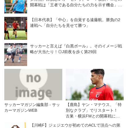
開幕戦は「王者である自分たちの力を示す機会」と
意気込む
【日本代表】「中心」を自覚する遠藤航。勝負の2
連戦へ「自分たちを見せて勝つ」
サッカーと言えば『白黒ボール』。そのイメージ戦
略が大当たり！◎J前夜を歩く第29回
サッカーマガジン編集部 - サッ
【鹿島】ヤン・マテウス、「特
カーマガジンWEB
別なクラブ」でリスタート！
古巣・横浜FMとの開幕戦に向
けては「感情的な試合になる」
【川崎F】ジェジエウが初めてのACLで頂点への第
が「勝利を求めたい！」