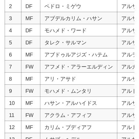
2
DF
ペドロ・ミゲウ
アルサ
3
MF
アブデルカリム・ハサン
アルサ
4
DF
モハメド・ワード
アルサ
5
DF
タレク・サルマン
アルサ
6
MF
アブドゥルアジズ・ハテム
アルラ
7
FW
アフメド・アラーエルディン
アルガ
8
MF
アリ・アサド
アルサ
9
FW
モハメド・ムンタリ
アルド
10
MF
ハサン・アルハイドス
アルサ
11
FW
アクラム・アフィフ
アルサ
12
MF
カリム・ブディアフ
アルド