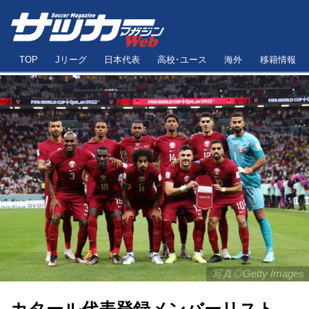
TOP
Jリーグ
日本代表
高校･ユース
海外
移籍情報
写真◎Getty Images