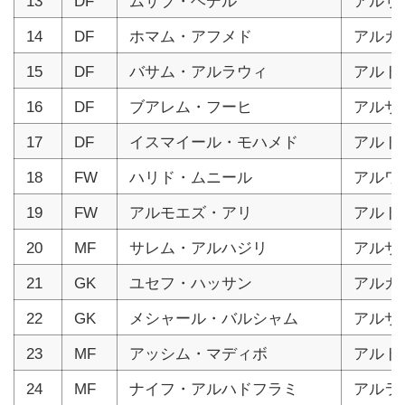
13
DF
ムサブ・ヘデル
アルサ
14
DF
ホマム・アフメド
アルガ
15
DF
バサム・アルラウィ
アルド
16
DF
ブアレム・フーヒ
アルサ
17
DF
イスマイール・モハメド
アルド
18
FW
ハリド・ムニール
アルワ
19
FW
アルモエズ・アリ
アルド
20
MF
サレム・アルハジリ
アルサ
21
GK
ユセフ・ハッサン
アルガ
22
GK
メシャール・バルシャム
アルサ
23
MF
アッシム・マディボ
アルド
24
MF
ナイフ・アルハドフラミ
アルラ