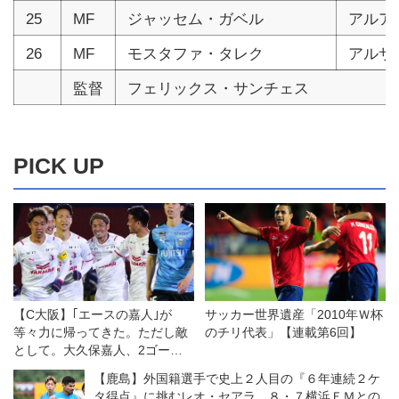
25
MF
ジャッセム・ガベル
アルア
26
MF
モスタファ・タレク
アルサ
監督
フェリックス・サンチェス
PICK UP
【C大阪】｢エースの嘉人｣が
サッカー世界遺産「2010年Ｗ杯
等々力に帰ってきた。ただし敵
のチリ代表」【連載第6回】
として。大久保嘉人、2ゴール
の衝撃
【鹿島】外国籍選手で史上２人目の『６年連続２ケ
タ得点』に挑むレオ・セアラ。８・７横浜ＦＭとの