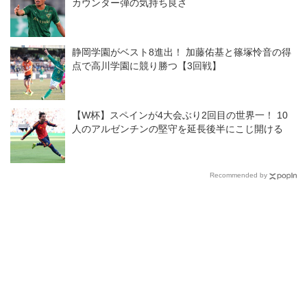
カウンター弾の気持ち良さ
静岡学園がベスト8進出！ 加藤佑基と篠塚怜音の得
点で高川学園に競り勝つ【3回戦】
【W杯】スペインが4大会ぶり2回目の世界一！ 10
人のアルゼンチンの堅守を延長後半にこじ開ける
Recommended by