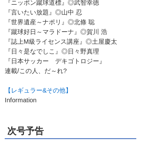
『ニッポン蹴球道標』◎武智幸徳
『言いたい放題』◎山中 忍
『世界遺産～ナポリ』◎北條 聡
『蹴球好日～マラドーナ』◎賀川 浩
『誌上M級ライセンス講座』◎土屋慶太
『日々是なでしこ』◎日々野真理
『日本サッカー デキゴトロジー』
連載/この人、だ～れ?
【レギュラー&その他】
Information
次号予告