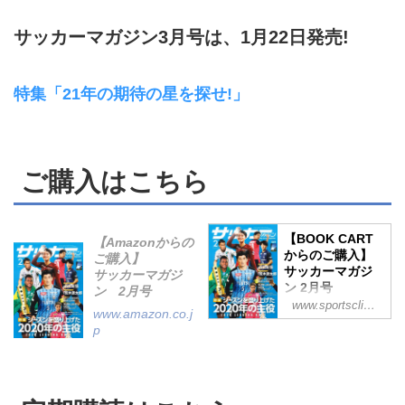
サッカーマガジン3月号は、1月22日発売!
特集「21年の期待の星を探せ!」
ご購入はこちら
【BOOK CART
【Amazonからの
からのご購入】
ご購入】
サッカーマガジ
サッカーマガジ
ン 2月号
ン 2月号
www.sportsclick.jp
[特集]シーズンを
www.amazon.co.j
盛り上げた2020年
p
の主役
[優勝記念インタビ
ュー]谷口彰悟(川
崎フロンターレ)