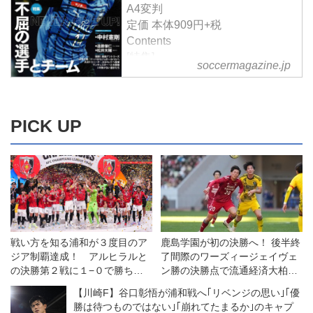
A4変判
定価 本体909円+税
Contents
[特集]
soccermagazine.jp
「NEVER GIVE UP! 不屈のチー
ムと選手」
中村憲剛(川崎フロンターレ)
「普通じゃないと思わせたい」
PICK UP
鹿島アントラーズの復調
「復権への道半ば」
どん底から這い上がった日本代表
「1480日目の復活劇」
遠藤保仁(ジュビロ磐田)
「感じるはるかに大きな責任」
大分トリニータの再起
戦い方を知る浦和が３度目のア
鹿島学園が初の決勝へ！ 後半終
「失敗の経験が財産」
ジア制覇達成！ アルヒラルと
了間際のワーズィージェイヴェ
惨事から蘇ったマンチェスター・
の決勝第２戦に１−０で勝ちき
ン勝の決勝点で流通経済大柏を
U
り、頂点に立つ！◎ACL決勝第
下す
【川崎F】谷口彰悟が浦和戦へ｢リベンジの思い｣｢優
「赤いフェニックス」
2戦
勝は待つものではない｣｢崩れてたまるか｣のキャプ