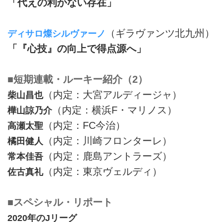
「代えの利かない存在」
（ギラヴァンツ北九州）
ディサロ燦シルヴァーノ
「『心技』の向上で得点源へ」
■短期連載・ルーキー紹介（2）
（内定：大宮アルディージャ）
柴山昌也
（内定：横浜F・マリノス）
樺山諒乃介
（内定：FC今治）
高瀬太聖
（内定：川崎フロンターレ）
橘田健人
（内定：鹿島アントラーズ）
常本佳吾
（内定：東京ヴェルディ）
佐古真礼
■スペシャル・リポート
2020年のJリーグ