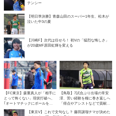
松井大輔(...
テンシー
【明日準決勝】青森山田のスーパー1年生、松木が
泣いた中3の夏
【川崎F】次代は任せろ！ 初Vの「猛烈な悔しさ」
が20歳MF原田虹輝を変える
【FC東京】森重真人が「相手に
【鳥取】7試合ぶり出場の常安
とって怖くない」現状打破へ、
澪、苦い経験を糧に巻き返しへ
｢オートマチックにボールを前
「得点やアシストなどで貢献し
進させる｣
ていきたい」
【東京V】これで文句なし？ 藤田譲瑠チマが決めた