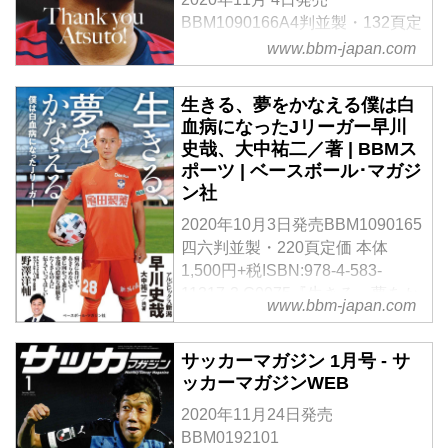
BBM1090166A4判並製・132頁定
価 本体 1,500円+税ISBN:978-4-
www.bbm-japan.com
583-11324-1
C2075Contents「今日、僕はここ
生きる、夢をかなえる僕は白
でサッカー選手を引退します」8
血病になったJリーガー早川
月23日のガンバ大阪戦で 1...
史哉、大中祐二／著 | BBMス
ポーツ | ベースボール･マガジ
ン社
2020年10月3日発売BBM1090165
四六判並製・220頁定価 本体
1,500円+税ISBN:978-4-583-
11317-3 C0075『生きる、夢をか
www.bbm-japan.com
なえる』刊行記念購入者特典プロ
モーションカードプレンゼントキ
サッカーマガジン 1月号 - サ
ャンペーンを新潟...
ッカーマガジンWEB
2020年11月24日発売
BBM0192101