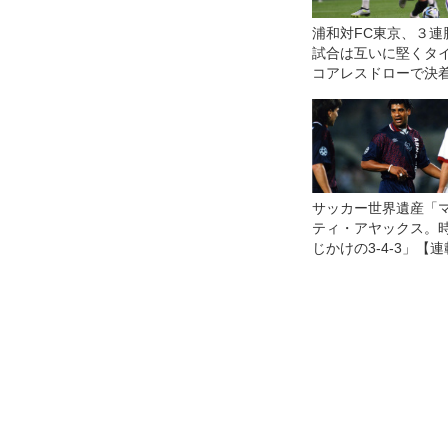
浦和対FC東京、３連
試合は互いに堅くタ
コアレスドローで決着
サッカー世界遺産「
ティ・アヤックス。
じかけの3-4-3」【
12回】