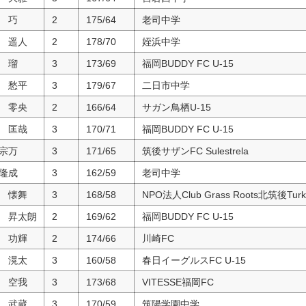
 巧
2
175/64
老司中学
 遥人
2
178/70
姪浜中学
 瑠
3
173/69
福岡BUDDY FC U-15
 愁平
3
179/67
二日市中学
 零央
2
166/64
サガン鳥栖U-15
 匡哉
3
170/71
福岡BUDDY FC U-15
宗万
3
171/65
筑後サザンFC Sulestrela
隆成
3
162/59
老司中学
 懐舞
3
168/58
NPO法人Club Grass Roots北筑後Turk
 昇太朗
2
169/62
福岡BUDDY FC U-15
 功輝
2
174/66
川崎FC
 滉太
3
160/58
春日イーグルスFC U-15
 空我
3
173/68
VITESSE福岡FC
 武蔵
3
170/59
筑陽学園中学