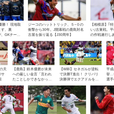
優勝！ 現地取
ジーコのハットトリック、５−０の
【相模原】｢
ます、裏
衝撃から30年。J開幕戦の鹿島対名
い｣古巣戦。
、GKチーム
古屋を振り返る【J30周年】
の作戦遂行し
返し弾！
の天
【鹿島】鈴木優磨が未来
【W杯】セネガルが逆転
平成
◎サ
への厳しい金言「言われ
で決勝T進出！ クリバリ
挙…
回
たことしかできなかっ
決勝弾でエクアドルを退
選手
た。それだとサッカーに
ける
ならない」