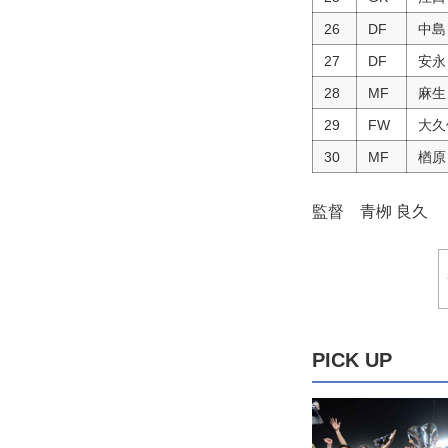
26
DF
中島
27
DF
安永
28
MF
麻生
29
FW
大久
30
MF
楢原
監督 青栁 良久
PICK UP