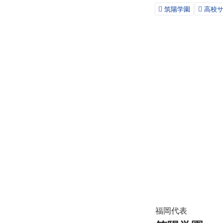
筑陽学園
高校サ
福岡代表