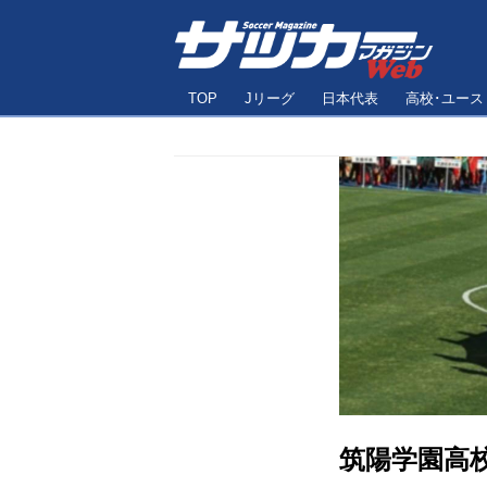
TOP
Jリーグ
日本代表
高校･ユース
筑陽学園高