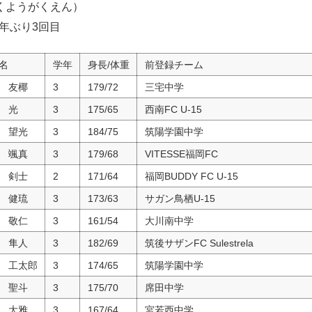
くようがくえん）
1年ぶり3回目
名
学年
身長/体重
前登録チーム
 友椰
3
179/72
三宅中学
 光
3
175/65
西南FC U-15
 望光
3
184/75
筑陽学園中学
 颯真
3
179/68
VITESSE福岡FC
 剣士
2
171/64
福岡BUDDY FC U-15
 健琉
3
173/63
サガン鳥栖U-15
 敬仁
3
161/54
大川南中学
 隼人
3
182/69
筑後サザンFC Sulestrela
 工太郎
3
174/65
筑陽学園中学
 聖斗
3
175/70
席田中学
 大雅
3
167/64
宮若西中学