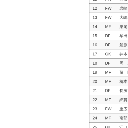
12
FW
岩崎
13
FW
大嶋
14
MF
栗尾
15
DF
牟田
16
DF
船原
17
GK
井本
18
DF
岡 
19
MF
藤 
20
MF
橋本
21
DF
長濱
22
MF
綿貫
23
FW
重広
24
MF
南部
25
GK
江口