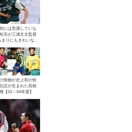
特別には意識していな
平松宗が三浦文丈監督
あまりにもきれいな恩
の怪物が史上初の快
伝説が生まれた高校
権【02～04年度】