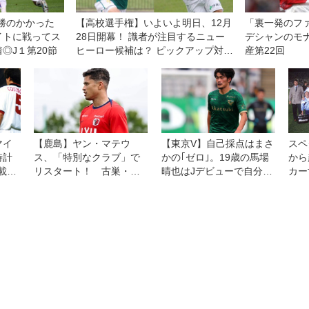
勝のかかった
【高校選手権】いよいよ明日、12月
「裏一発のフ
イトに戦ってス
28日開幕！ 識者が注目するニュー
デシャンのモ
◎J１第20節
ヒーロー候補は？ ピックアップ対
産第22回
談・中編
マイ
【鹿島】ヤン・マテウ
【東京V】自己採点はまさ
スペ
時計
ス、「特別なクラブ」で
かの｢ゼロ｣。19歳の馬場
から
連載第
リスタート！ 古巣・横
晴也はJデビューで自分に
カー
浜FMとの開幕戦に向けて
厳しく
は「感情的な試合にな
る」が「勝利を求めた
い！」