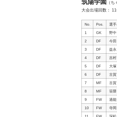
筑陽学園
（ち
大会出場回数： 1
No.
Pos.
選手
1
GK
野中
2
DF
今田
3
DF
益永
4
DF
吉村
5
DF
大塚
6
DF
古賀
7
MF
古賀
8
MF
笹隈
9
FW
過能
10
FW
寺岡
11
FW
深松