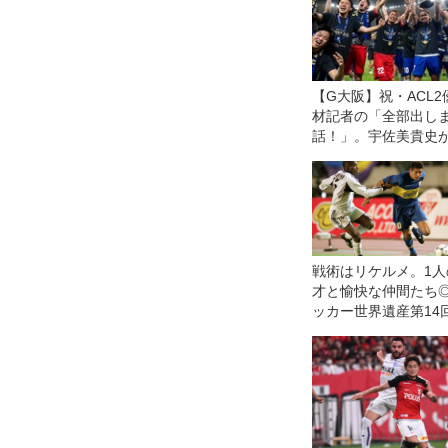
【G大阪】祝・ACL2
材記者の「全部出し
話！」。宇佐美貴史が
が、CBコンビが…
戦術はリケルメ。1人
才と愉快な仲間たち
ッカー世界遺産第14