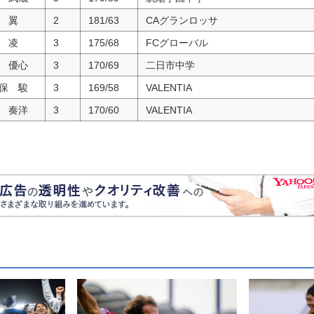
 翼
2
181/63
CAグランロッサ
 凌
3
175/68
FCグローバル
 優心
3
170/69
二日市中学
保 駿
3
169/58
VALENTIA
 奏洋
3
170/60
VALENTIA