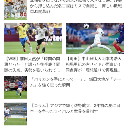
退場者を出しながら清水が敵地で大きな１勝。序盤
から押し込んだ名古屋はミスで自滅し、悔しい敗戦
◎J1開幕戦
【W杯】前田大然が「時間の問
【町田】中山雄太＆明本考浩＆
題だった」と語った後半終了間
相馬勇紀の左サイドが面白い！
際の失点。劣勢を強いられて
同点弾が「理想通りで再現性も
「しっかりつなげればよかっ
ある」と自画自賛！
「バリカンを手にとって･･･」。 鎌田大地が「チー
た」
ム」を強く思った瞬間
【コラム】アジアで輝く佐野航大、2年前の夏に日
本一を争ったライバルと世界を目指す