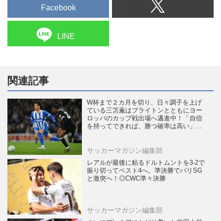
Facebook
LINE
関連記事
W杯まで２カ月を切り、日々調子を上げ
ている三笘薫はブライトンとともにヨー
ロッパのカップ戦出場へ邁進中！「自信
を持ってできれば、勝つ確率は高い」
【海外】
サッカーマガジン編集部
レアルが最後に粘るドルトムントを3-2で
振り切ってベスト4へ。準決勝でパリSG
と激突へ！◎CWC準々決勝
サッカーマガジン編集部