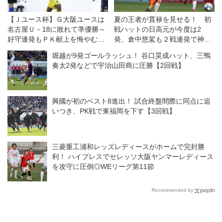
【Ｊユース杯】Ｇ大阪ユースは
夏の王者が貫禄を見せる！ 初
名古屋Ｕ－18に敗れて準優勝～
戦ハットの日高元が今度は2
好守連発もＰＫ献上を悔やむＧ
発、倉中悠駕も２戦連発で神村
Ｋ駒井幸弘「キーパーとして与
学園が水口に４−０快勝【3回
堀越が9発ゴールラッシュ！ 谷口昊成ハット、三鴨
えてはいけなかった」
戦】
奏太2発などで宇治山田商に圧勝【2回戦】
興國が初のベスト8進出！ 試合終盤間際に同点に追
いつき、PK戦で東福岡を下す【3回戦】
三菱重工浦和レッズレディースがホームで完封勝
利！ ハイプレスでセレッソ大阪ヤンマーレディース
を攻守に圧倒◎WEリーグ第11節
Recommended by