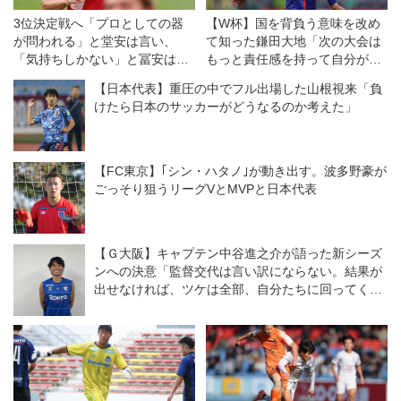
3位決定戦へ「プロとしての器
【W杯】国を背負う意味を改め
が問われる」と堂安は言い、
て知った鎌田大地「次の大会は
「気持ちしかない」と冨安は言
もっと責任感を持って自分が引
った◎五輪のツボ6
っ張っていきたい」
【日本代表】重圧の中でフル出場した山根視来「負
けたら日本のサッカーがどうなるのか考えた」
【FC東京】｢シン・ハタノ｣が動き出す。波多野豪が
ごっそり狙うリーグVとMVPと日本代表
【Ｇ大阪】キャプテン中谷進之介が語った新シーズ
ンへの決意「監督交代は言い訳にならない。結果が
出せなければ、ツケは全部、自分たちに回ってく
る」