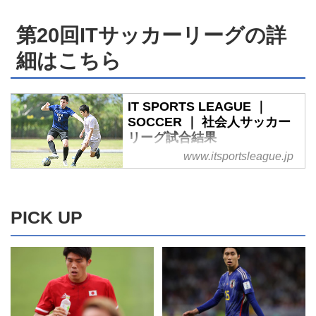
第20回ITサッカーリーグの詳
細はこちら
IT SPORTS LEAGUE ｜
SOCCER ｜ 社会人サッカー
リーグ試合結果
www.itsportsleague.jp
SOCCERの社会人サッカーリー
グ試合結果ページです。IT
SPORTS LEAGUEは軟式野球、
サッカー、テニスと、スポーツを
PICK UP
通じてIT業界の親睦と活性化を図
り、その活力がIT業界の原動力と
なる事を願い東京を中心に運営さ
れています。