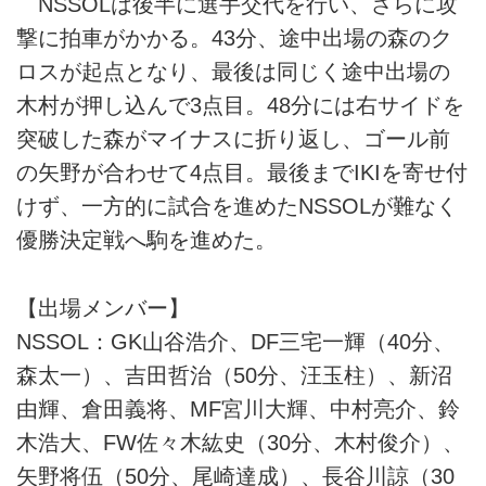
NSSOLは後半に選手交代を行い、さらに攻
撃に拍車がかかる。43分、途中出場の森のク
ロスが起点となり、最後は同じく途中出場の
木村が押し込んで3点目。48分には右サイドを
突破した森がマイナスに折り返し、ゴール前
の矢野が合わせて4点目。最後までIKIを寄せ付
けず、一方的に試合を進めたNSSOLが難なく
優勝決定戦へ駒を進めた。
【出場メンバー】
NSSOL：GK山谷浩介、DF三宅一輝（40分、
森太一）、吉田哲治（50分、汪玉柱）、新沼
由輝、倉田義将、MF宮川大輝、中村亮介、鈴
木浩大、FW佐々木紘史（30分、木村俊介）、
矢野将伍（50分、尾崎達成）、長谷川諒（30