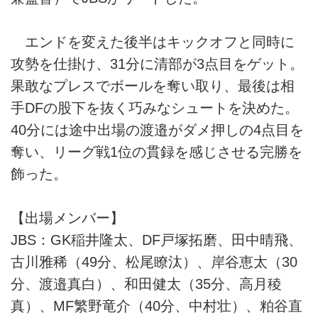
エンドを変えた後半はキックオフと同時に
攻勢を仕掛け、31分に清部が3点目をゲット。
果敢なプレスでボールを奪い取り、最後は相
手DFの股下を抜く巧みなシュートを決めた。
40分には途中出場の渡邉がダメ押しの4点目を
奪い、リーグ戦1位の貫録を感じさせる完勝を
飾った。
【出場メンバー】
JBS：GK稲井隆太、DF戸塚拓磨、田中晴飛、
古川雅稀（49分、松尾瞭汰）、岸谷恵太（30
分、渡邉真白）、和田健太（35分、高月稜
真）、MF繁野竜介（40分、中村壮）、粕谷直