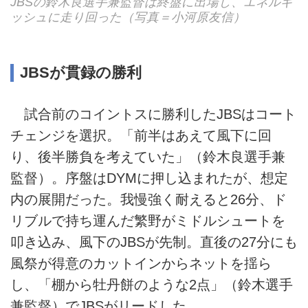
JBSの鈴木良選手兼監督は終盤に出場し、エネルギ
ッシュに走り回った（写真＝小河原友信）
JBSが貫録の勝利
試合前のコイントスに勝利したJBSはコート
チェンジを選択。「前半はあえて風下に回
り、後半勝負を考えていた」（鈴木良選手兼
監督）。序盤はDYMに押し込まれたが、想定
内の展開だった。我慢強く耐えると26分、ド
リブルで持ち運んだ繁野がミドルシュートを
叩き込み、風下のJBSが先制。直後の27分にも
風祭が得意のカットインからネットを揺ら
し、「棚から牡丹餅のような2点」（鈴木選手
兼監督）でJBSがリードした。