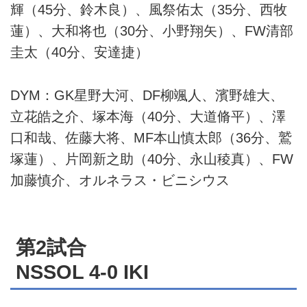
輝（45分、鈴木良）、風祭佑太（35分、西牧
蓮）、大和将也（30分、小野翔矢）、FW清部
圭太（40分、安達捷）
DYM：GK星野大河、DF柳颯人、濱野雄大、
立花皓之介、塚本海（40分、大道脩平）、澤
口和哉、佐藤大将、MF本山慎太郎（36分、鷲
塚蓮）、片岡新之助（40分、永山稜真）、FW
加藤慎介、オルネラス・ビニシウス
第2試合
NSSOL 4-0 IKI