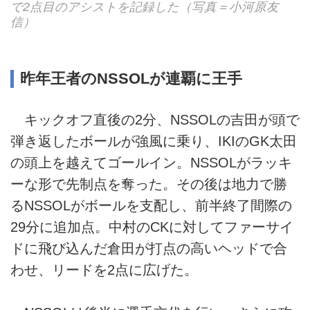
で2点目のアシストを記録した（写真＝小河原友
信）
昨年王者のNSSOLが連覇に王手
キックオフ直後の2分、NSSOLの吉田が頭で
弾き返したボールが強風に乗り、IKIのGK太田
の頭上を越えてゴールイン。NSSOLがラッキ
ーな形で先制点を奪った。その後は地力で勝
るNSSOLがボールを支配し、前半終了間際の
29分に追加点。中村のCKに対してファーサイ
ドに飛び込んだ倉田が打点の高いヘッドで合
わせ、リードを2点に広げた。