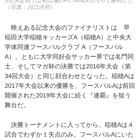
3位決定戦では初出場のFC NINDOが1-0で勝利した
（写真：川口洋邦）
映えある記念大会のファイナリストは 早
稲田大学稲穂キッカーズA（稲穂A）と中央大
学体同連フースバルクラブ A（フースバル
A）。ともに大学同好会サッカー界では名門同
士、そしてマガ杯の決勝では2016年大会（第
34回大会）と同じ顔合わせとなった。稲穂Aは
2017年大会以来の優勝を、フースバルAは前回
開催された2019年大会に続く『連覇』を狙う
舞台だ。
決勝トーナメントに入ってから、稲穂Aは４
試合でわずか１失点のみ。フースバルAにいた