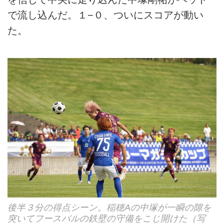
で流し込んだ。１−０、ついにスコアが動い
た。
後半３分の得点シーン。稲穂Aの中塚が一瞬の隙を
突いてフースバルの鉄壁の守備をこじ開けた（写