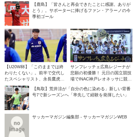
【鹿島】「皆さんと再会できたことに感謝。ありが
とう」。サポーターに捧げるファン・アラーノの今
季初ゴール
【U20W杯】「このままでは終
サンフレッチェ広島レジーナが
わりたくない」。前半で交代し
悲願の初優勝！ 元日の国立競技
たスペシャリスト、永長鷹虎が
場でINAC神戸レオネッサに競り
感じた悔しさの価値
勝つ◎皇后杯決勝
【鳥取】荒井涼が「自分の色に染める」新しい背番
号7で新シーズンへ「率先して経験を発揮したい」
サッカーマガジン編集部 - サッカーマガジンWEB