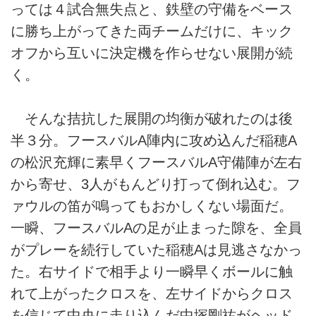
っては４試合無失点と、鉄壁の守備をベース
に勝ち上がってきた両チームだけに、キック
オフから互いに決定機を作らせない展開が続
く。
そんな拮抗した展開の均衡が破れたのは後
半３分。フースバルA陣内に攻め込んだ稲穂A
の松沢充輝に素早くフースバルA守備陣が左右
から寄せ、3人がもんどり打って倒れ込む。フ
ァウルの笛が鳴ってもおかしくない場面だ。
一瞬、フースバルAの足が止まった隙を、全員
がプレーを続行していた稲穂Aは見逃さなかっ
た。右サイドで相手より一瞬早くボールに触
れて上がったクロスを、左サイドからクロス
を信じて中央に走り込んだ中塚剛祐がヘッド