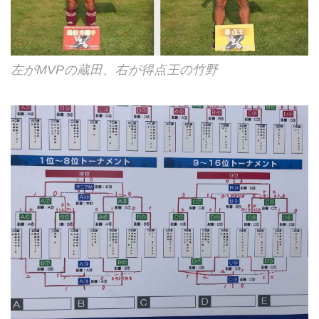
左がMVPの蔵田、右が得点王の竹野