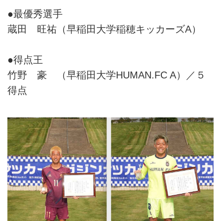
●最優秀選手
蔵田 旺祐（早稲田大学稲穂キッカーズA）
●得点王
竹野 豪 （早稲田大学HUMAN.FC A）／５
得点