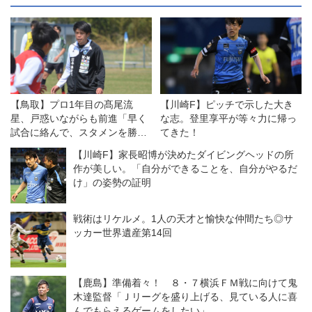
【鳥取】プロ1年目の髙尾流
【川崎F】ピッチで示した大き
星、戸惑いながらも前進「早く
な志。登里享平が等々力に帰っ
試合に絡んで、スタメンを勝ち
てきた！
取れるように」
【川崎F】家長昭博が決めたダイビングヘッドの所
作が美しい。「自分ができることを、自分がやるだ
け」の姿勢の証明
戦術はリケルメ。1人の天才と愉快な仲間たち◎サ
ッカー世界遺産第14回
【鹿島】準備着々！ ８・７横浜ＦＭ戦に向けて鬼
木達監督「Ｊリーグを盛り上げる、見ている人に喜
んでもらえるゲームをしたい」