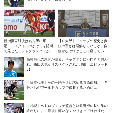
新指揮官対決は名古屋に軍
【Ｇ大阪】「クラブの歴史と責
配！ スタイルのかけらを随所
任の重さは理解しているが、自
で見せたミシャグランパスが吉
信がなければここに座っていな
田エスパルスに１−０で勝利
い」。クラブのレジェンド、明
高校時代の恩師が語る、キャプテンに不向きと思わ
◎J1第1節
神智和・新監督が目指すのはど
れた鎌田大地がリスペクトされた理由【エピソード
んなチームなのか？
3】
【日本代表】その一瞬を追い求める菅原由勢。「自
分たちがワールドカップで優勝するためには…」
【札幌】ペトロヴィッチ監督と駒井善成の長い旅の
終わりに。「最後に悔いなくやりきって終わりた