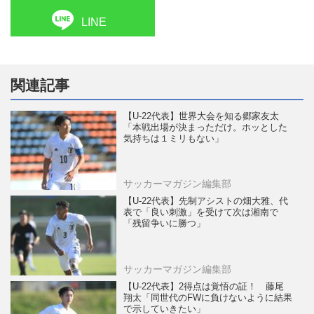
LINE
関連記事
【U-22代表】世界大会を知る郷家友太
「本戦出場が決まっただけ。ホッとした
気持ちは１ミリもない」
サッカーマガジン編集部
【U-22代表】先制アシストの畑大雅、代
表で「良い刺激」を受けて次は湘南で
「残留争いに勝つ」
サッカーマガジン編集部
【U-22代表】2得点は覚悟の証！ 藤尾
翔太「同世代のFWに負けないように結果
で示していきたい」