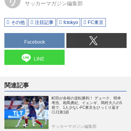
サ
サッカーマガジン編集部
その他
注目記事
fctokyo
FC東京
Facebook
LINE
関連記事
町田が余裕の逆転勝利！ デューク、明本
考浩、相馬勇紀、イェンギ、岡村大八の5
発で、1人少ないFC東京をひっくり返す
◎J1第1節
サッカーマガジン編集部