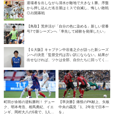
退場者を出しながら清水が敵地で大きな１勝。序盤
から押し込んだ名古屋はミスで自滅し、悔しい敗戦
◎J1開幕戦
【鳥取】荒井涼が「自分の色に染める」新しい背番
号7で新シーズンへ「率先して経験を発揮したい」
【Ｇ大阪】キャプテン中谷進之介が語った新シーズ
ンへの決意「監督交代は言い訳にならない。結果が
出せなければ、ツケは全部、自分たちに回ってく
る」
町田が余裕の逆転勝利！ デュー
【準決勝】痛恨のPK献上、矢板
ク、明本考浩、相馬勇紀、イエ
中央の靍見「1、2年生で日本一
ンギ、岡村大八の5発で、1人少
を」