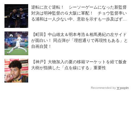
ないFC東京をひっくり返す◎J1
逆転に次ぐ逆転！ シーソーゲームになった新監督
第1節
対決は明神監督のＧ大阪に軍配！ チョウ監督率い
る浦和は一人少ない中、意欲を示すも一歩及ばず
◎J１開幕戦
【町田】中山雄太＆明本考浩＆相馬勇紀の左サイド
が面白い！ 同点弾が「理想通りで再現性もある」と
自画自賛！
【神戸】大物加入の夏の移籍マーケットを経て飯倉
大樹が指摘した「点を線にする」重要性
Recommended by