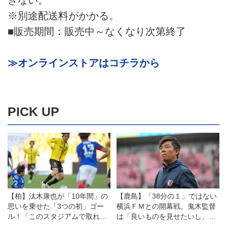
※別途配送料がかかる。
■販売期間：販売中～なくなり次第終了
≫オンラインストアはコチラから
PICK UP
【柏】汰木康也が「10年間」の
【鹿島】「38分の１」ではない
思いを乗せた「3つの初」ゴー
横浜ＦＭとの開幕戦。鬼木監督
ル！「このスタジアムで取れた
は「良いものを見せたいし、決
ことは特別です」
勝戦のつもりで戦う」