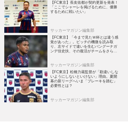
【FC東京】長友佑都が契約更新を発表！
「ここでシャーレを掲げるために、優勝
するために戦いたい」
サッカーマガジン編集部
【FC東京】「今まで見たＷ杯とは違う感
覚があった」。ピッチの機微を読み取
り、左サイドで違いを生むバングーナガ
ンデ佳史扶、その復活がチームをさらに
前進させる！
サッカーマガジン編集部
【FC東京】松橋力蔵監督が「勘違いしな
いようにしないといけない」理由。夏開
幕の新リーグへいま「ブレーキを踏む」
必要性とは？
サッカーマガジン編集部