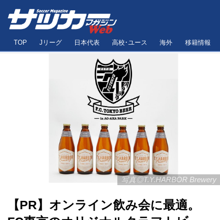
TOP
Jリーグ
日本代表
高校･ユース
海外
移籍情報
写真◎T.Y.HARBOR Brewery
【PR】オンライン飲み会に最適。