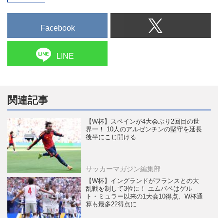
Facebook
LINE
関連記事
【W杯】スペインが4大会ぶり2回目の世
界一！ 10人のアルゼンチンの堅守を延長
後半にこじ開ける
サッカーマガジン編集部
【W杯】イングランドがフランスとの大
乱戦を制して3位に！ エムバペはゲル
ト・ミュラー以来の1大会10得点、W杯通
算も最多22得点に