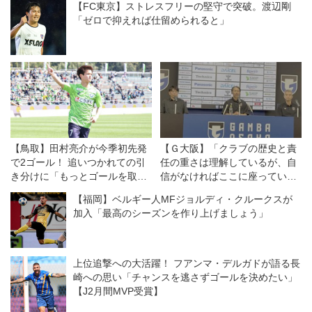
【FC東京】ストレスフリーの堅守で突破。渡辺剛
「ゼロで抑えれば仕留められると」
【鳥取】田村亮介が今季初先発
【Ｇ大阪】「クラブの歴史と責
で2ゴール！ 追いつかれての引
任の重さは理解しているが、自
き分けに「もっとゴールを取
信がなければここに座っていな
る、決め切ることが大事」
い」。クラブのレジェンド、明
【福岡】ベルギー人MFジョルディ・クルークスが
神智和・新監督が目指すのはど
加入「最高のシーズンを作り上げましょう」
んなチームなのか？
上位追撃への大活躍！ フアンマ・デルガドが語る長
崎への思い「チャンスを逃さずゴールを決めたい」
【J2月間MVP受賞】