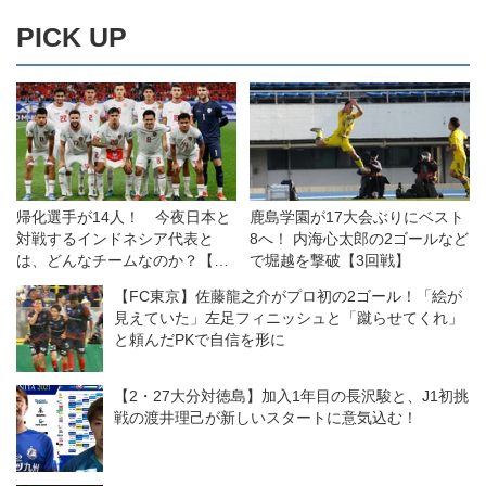
PICK UP
帰化選手が14人！ 今夜日本と
鹿島学園が17大会ぶりにベスト
対戦するインドネシア代表と
8へ！ 内海心太郎の2ゴールなど
は、どんなチームなのか？【ア
で堀越を撃破【3回戦】
ジア最終予選】
【FC東京】佐藤龍之介がプロ初の2ゴール！「絵が
見えていた」左足フィニッシュと「蹴らせてくれ」
と頼んだPKで自信を形に
【2・27大分対徳島】加入1年目の長沢駿と、J1初挑
戦の渡井理己が新しいスタートに意気込む！