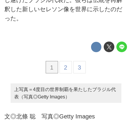
し遂げたブラジル代表だ。彼らは伝統を再解
釈した新しいセレソン像を世界に示したのだ
った。
1
2
3
上写真＝4度目の世界制覇を果たしたブラジル代
表（写真◎Getty Images）
文◎北條 聡 写真◎Getty Images