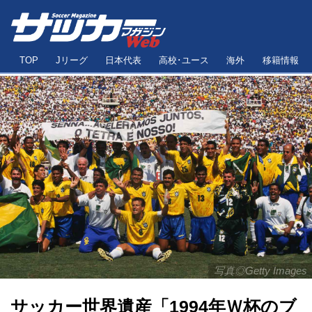
TOP
Jリーグ
日本代表
高校･ユース
海外
移籍情報
写真◎Getty Images
サッカー世界遺産「1994年Ｗ杯のブ