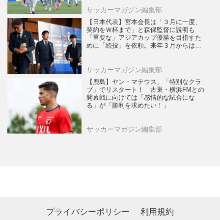
サッカーマガジン編集部
【日本代表】宮本会長は「３月に一度、
契約をＷ杯まで」と森保監督に説明も
「重要な」アジアカップ優勝を目指すた
めに「続投」を依頼。来年３月からは大
岩剛体制が発足！
サッカーマガジン編集部
【鹿島】ヤン・マテウス、「特別なクラ
ブ」でリスタート！ 古巣・横浜FMとの
開幕戦に向けては「感情的な試合にな
る」が「勝利を求めたい！」
サッカーマガジン編集部
プライバシーポリシー
利用規約