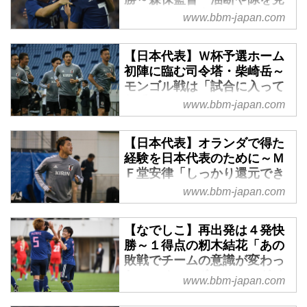
せずに結果を出してくれた」
www.bbm-japan.com
- ベースボール・マガジン社
WEB
【日本代表】Ｗ杯予選ホーム
10月10日、埼玉スタジアム２０
初陣に臨む司令塔・柴崎岳～
０２で行なわれた2022ＦＩＦＡ
モンゴル戦は「試合に入って
ワールドカップ・アジア２次予選
相手を見る」 - ベースボー
www.bbm-japan.com
で、日本はモンゴルに６－０で圧
ル・マガジン社WEB
勝。今予選のホーム初戦だった試
『2022ＦＩＦＡワールドカップ
【日本代表】オランダで得た
合できっちり勝ち点３を積み上げ
カタール・アジア２次予選兼ＡＦ
経験を日本代表のために～Ｍ
てみせた。
Ｃアジアカップ中国2023予選』
Ｆ堂安律「しっかり還元でき
のモンゴル戦（10月10日埼玉ス
たら」 - ベースボール・マガ
www.bbm-japan.com
タジアム）とタジキスタン戦（10
ジン社WEB
月15日タジキスタン・ドゥシャン
『2022ＦＩＦＡワールドカップ
【なでしこ】再出発は４発快
ベ）に臨む日本代表は、モンゴル
カタール・アジア２次予選兼ＡＦ
勝～１得点の籾木結花「あの
戦の試合前日練習を、会場となる
Ｃアジアカップ中国2023予選』
敗戦でチームの意識が変わっ
埼玉スタジアムで行なった。
のモンゴル戦（10月10日埼玉ス
た」 - ベースボール・マガジ
www.bbm-japan.com
タジアム）とタジキスタン戦（10
ン社WEB
月15日タジキスタン・ドゥシャン