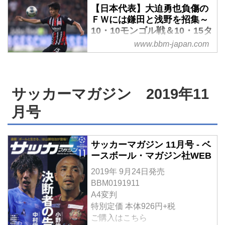
今年６月に行なわれた女子ワール
【日本代表】大迫勇也負傷の
ベ）に臨む日本代表は、埼玉県さ
ドカップで世界一に返り咲くこと
ＦＷには鎌田と浅野を招集～
いたま市内で合宿２日目のトレー
を目指したなでしこジャパン（サ
10・10モンゴル戦＆10・15タ
ニングを行なった。
ッカー日本女子代表）は16強で敗
ジキスタン戦のメンバー発表
www.bbm-japan.com
退した。10月６日のカナダ戦は、
- ベースボール・マガジン社
同大会以来の試合であり、再スタ
WEB
ートと位置付けられる一戦だっ
10月３日、ＪＦＡハウスにて、２
た。結果は、４－０で日本が快
サッカーマガジン 2019年11
０２２ＦＩＦＡワールドカップカ
勝。同じく女子Ｗ杯で16強入りし
タール大会出場に向けたアジア２
た相手を寄せ付けなかった。とく
月号
次予選（兼ＡＦＣアジアカップ中
に攻撃面で違いを見せたのが、招
国２０２３予選）のモンゴル戦、
集外の阪口夢穂に代わってこの試
タジキスタン戦に臨む日本代表メ
合で背番号10をつけた籾木結花
サッカーマガジン 11月号 - ベ
ンバーが発表された。モンゴル戦
だ。
ースボール・マガジン社WEB
は今予選のホーム初戦となる。今
2019年 9月24日発売
回、大迫勇也が負傷で招集外とな
BBM0191911
ったＦＷには、９月シリーズに引
A4変判
き続き、永井謙佑が選ばれたほ
特別定価 本体926円+税
か、鎌田大地と浅野拓磨が招集さ
ご購入はこちら
れた。