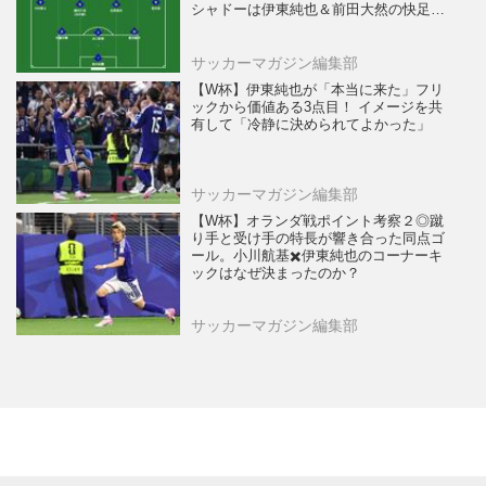
シャドーは伊東純也＆前田大然の快足コ
ンビでゴールを狙う！
サッカーマガジン編集部
【W杯】伊東純也が「本当に来た」フリ
ックから価値ある3点目！ イメージを共
有して「冷静に決められてよかった」
サッカーマガジン編集部
【W杯】オランダ戦ポイント考察２◎蹴
り手と受け手の特長が響き合った同点ゴ
ール。小川航基✖️伊東純也のコーナーキ
ックはなぜ決まったのか？
サッカーマガジン編集部