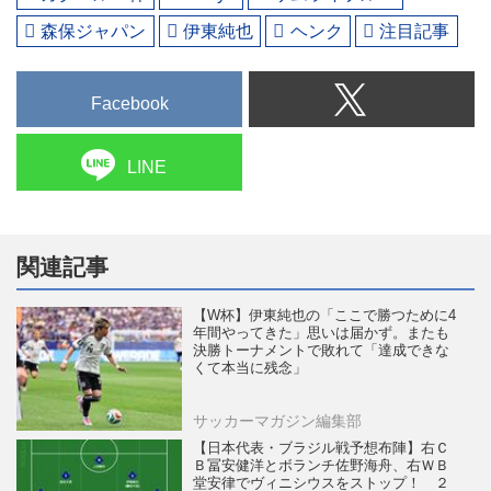
森保ジャパン
伊東純也
ヘンク
注目記事
Facebook
LINE
関連記事
【W杯】伊東純也の「ここで勝つために4
年間やってきた」思いは届かず。またも
決勝トーナメントで敗れて「達成できな
くて本当に残念」
サッカーマガジン編集部
【日本代表・ブラジル戦予想布陣】右Ｃ
Ｂ冨安健洋とボランチ佐野海舟、右ＷＢ
堂安律でヴィニシウスをストップ！ ２