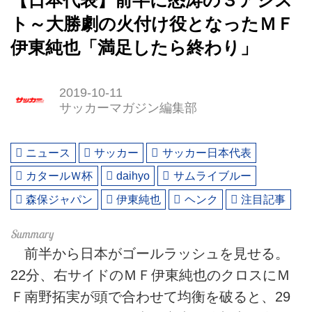
【日本代表】前半に怒涛の３アシス
ト～大勝劇の火付け役となったＭＦ
伊東純也「満足したら終わり」
2019-10-11
サッカーマガジン編集部
ニュース
サッカー
サッカー日本代表
カタールＷ杯
daihyo
サムライブルー
森保ジャパン
伊東純也
ヘンク
注目記事
前半から日本がゴールラッシュを見せる。
22分、右サイドのＭＦ伊東純也のクロスにＭ
Ｆ南野拓実が頭で合わせて均衡を破ると、29