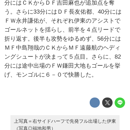
分にはＣＫからＤＦ吉田麻也が追加点を奪
う。さらに33分にはＤＦ長友佑都、40分には
ＦＷ永井謙佑が、それぞれ伊東のアシストで
ゴールネットを揺らし、前半を４点リードで
折り返す。後半も攻勢をゆるめず、56分には
ＭＦ中島翔哉のＣＫからＭＦ遠藤航のヘディ
ングシュートが決まって５点目。さらに、82
分には途中出場のＦＷ鎌田大地もゴールを挙
げ、モンゴルに６－０で快勝した。
上写真＝右サイドハーフで先発フル出場した伊東
（写真◎福地和男）