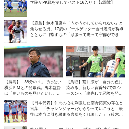
学院がPK戦を制してベスト16入り！【2回戦】
【鹿島】鈴木優磨を「うかうかしていられない」と
焦らせる男。17歳のゴールゲッター吉田湊海が得点
とともに目指すもの「頑張って走って守備ができる
人になりたい」
【鹿島】「38分の１」ではない
【鳥取】荒井涼が「自分の色に
横浜ＦＭとの開幕戦。鬼木監督
染める」新しい背番号7で新シ
は「良いものを見せたいし、決
ーズンへ「率先して経験を発揮
勝戦のつもりで戦う」
したい」
【日本代表】仲間の心を刺激した南野拓実の存在と
言葉…「チャレンジャーだからやっていこうと、最
後は本当に引き締まる言葉をくれました」（鈴木彩
艶）