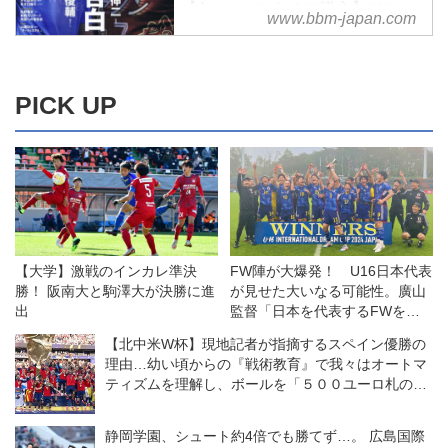
【Amazonからのご購入】はこち
www.bbm-japan.com
ら
月刊サッカーマガジン 2019年 11
月号 特集:決断者の告白 [特別付
録:オリジナルFOOTISTAシリアル
PICK UP
コード WCCF FOOTISTA 2019] |
サッカーマガジン編集部
Amazonでサッカーマガジン編集
部の月刊サッカーマガジン 2019
年 11 月号 特集:決断者の告白 [特
別付録:オリジナルFOOTISTAシリ
アルコード WCC...
【大学】激戦のインカレ準決
FW陣が大爆発！ U16日本代表
勝！ 阪南大と駒澤大が決勝に進
が見せた大いなる可能性。廣山
出
監督「日本を代表するFWを育
てたい」【U16代表】
【北中米W杯】現地記者が指摘するスペイン優勝の
理由…幼い頃からの『戦術教育』で我々はオートマ
ティズムを理解し、ボールを「５００ユーロ札のよ
うに」扱う
静岡学園、シュート約4倍でも勝てず…。 広島国際