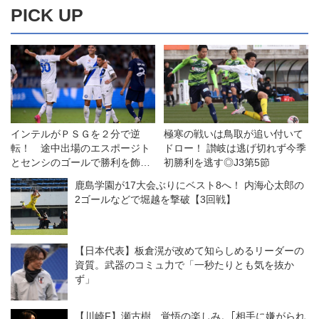
PICK UP
大特集! [特別付録:オリジナル
FOOTISTAシリアルコード
WCCF FOOTISTA 2019] | サッカ
ーマガジン編集部
Amazonでサッカーマガジン編集
部の月刊サッカーマガジン 2019
年 10 月号 特集:徹底研究「遠藤保
仁」大特集! [特別付録:オリジナル
インテルがＰＳＧを２分で逆
極寒の戦いは鳥取が追い付いて
FOOTIS...
転！ 途中出場のエスポージト
ドロー！ 讃岐は逃げ切れず今季
とセンシのゴールで勝利を飾る
初勝利を逃す◎J3第5節
◎クラブ親善試合
鹿島学園が17大会ぶりにベスト8へ！ 内海心太郎の
2ゴールなどで堀越を撃破【3回戦】
【日本代表】板倉滉が改めて知らしめるリーダーの
資質。武器のコミュ力で「一秒たりとも気を抜か
ず」
【川崎F】瀬古樹、覚悟の楽しみ。｢相手に嫌がられ