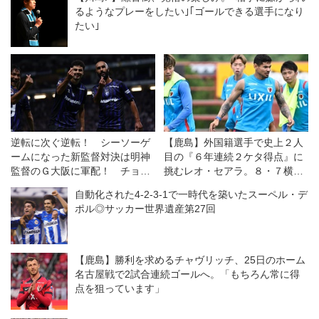
るようなプレーをしたい｣｢ゴールできる選手になり
たい｣
逆転に次ぐ逆転！ シーソーゲ
【鹿島】外国籍選手で史上２人
ームになった新監督対決は明神
目の『６年連続２ケタ得点』に
監督のＧ大阪に軍配！ チョウ
挑むレオ・セアラ。８・７横浜
監督率いる浦和は一人少ない
ＦＭとの開幕戦は「王者である
自動化された4-2-3-1で一時代を築いたスーペル・デ
中、意欲を示すも一歩及ばず
自分たちの力を示す機会」と意
ポル◎サッカー世界遺産第27回
◎J１開幕戦
気込む
【鹿島】勝利を求めるチャヴリッチ、25日のホーム
名古屋戦で2試合連続ゴールへ。「もちろん常に得
点を狙っています」