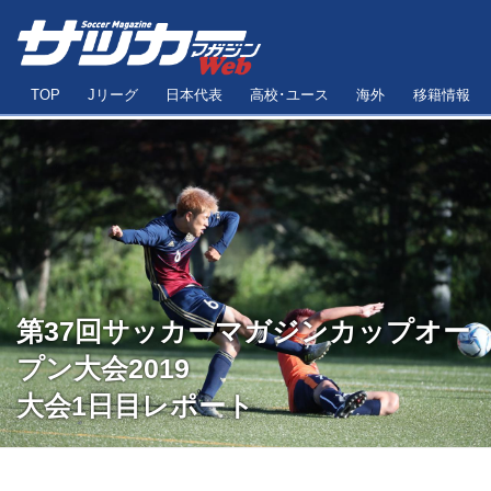
TOP
Jリーグ
日本代表
高校･ユース
海外
移籍情報
第37回サッカーマガジンカップオー
プン大会2019
大会1日目レポート