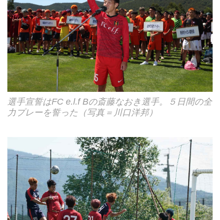
選手宣誓はFC e.l.f Bの斎藤なおき選手。５日間の全
力プレーを誓った（写真＝川口洋邦）