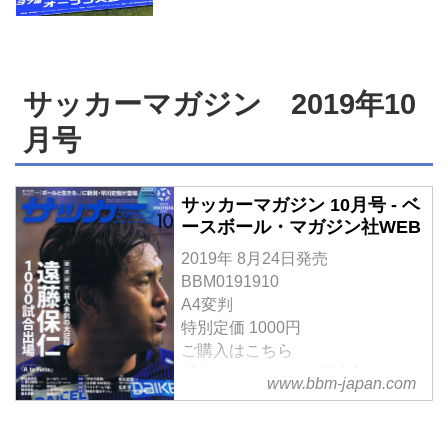
サッカーマガジン 2019年10
月号
サッカーマガジン 10月号 - ベ
ースボール・マガジン社WEB
2019年 8月24日発売
BBM0191910
A4変判
特別定価 1000円
ご購入はこちら
【Amazonからのご購入】はこち
www.bbm-japan.com
ら
月刊サッカーマガジン 2019年 10
月号 特集:徹底研究「遠藤保仁」