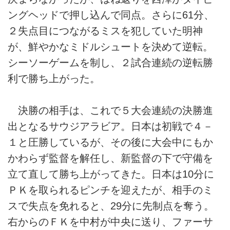
ングヘッドで押し込んで同点。さらに61分、
２失点目につながるミスを犯していた明神
が、鮮やかなミドルシュートを決めて逆転。
シーソーゲームを制し、２試合連続の逆転勝
利で勝ち上がった。
決勝の相手は、これで５大会連続の決勝進
出となるサウジアラビア。日本は初戦で４－
１と圧勝しているが、その後に大会中にもか
かわらず監督を解任し、新監督の下で守備を
立て直して勝ち上がってきた。日本は10分に
ＰＫを取られるピンチを迎えたが、相手のミ
スで失点を免れると、29分に先制点を奪う。
右からのＦＫを中村が中央に送り、ファーサ