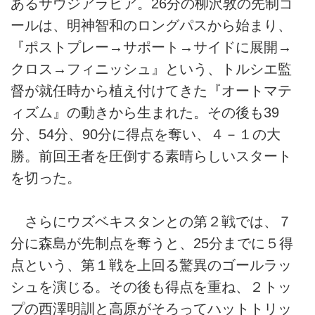
あるサウジアラビア。26分の柳沢敦の先制ゴ
ールは、明神智和のロングパスから始まり、
『ポストプレー→サポート→サイドに展開→
クロス→フィニッシュ』という、トルシエ監
督が就任時から植え付けてきた『オートマテ
ィズム』の動きから生まれた。その後も39
分、54分、90分に得点を奪い、４－１の大
勝。前回王者を圧倒する素晴らしいスタート
を切った。
さらにウズベキスタンとの第２戦では、７
分に森島が先制点を奪うと、25分までに５得
点という、第１戦を上回る驚異のゴールラッ
シュを演じる。その後も得点を重ね、２トッ
プの西澤明訓と高原がそろってハットトリッ