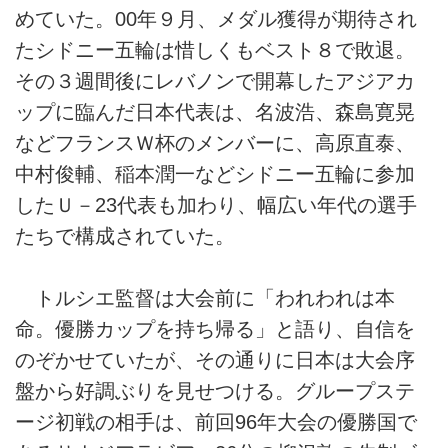
めていた。00年９月、メダル獲得が期待され
たシドニー五輪は惜しくもベスト８で敗退。
その３週間後にレバノンで開幕したアジアカ
ップに臨んだ日本代表は、名波浩、森島寛晃
などフランスＷ杯のメンバーに、高原直泰、
中村俊輔、稲本潤一などシドニー五輪に参加
したＵ－23代表も加わり、幅広い年代の選手
たちで構成されていた。
トルシエ監督は大会前に「われわれは本
命。優勝カップを持ち帰る」と語り、自信を
のぞかせていたが、その通りに日本は大会序
盤から好調ぶりを見せつける。グループステ
ージ初戦の相手は、前回96年大会の優勝国で