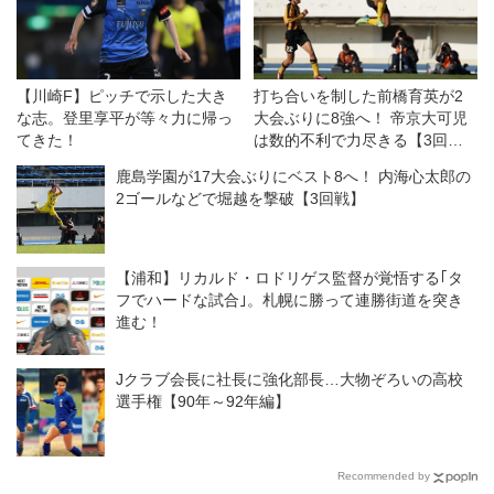
【川崎F】ピッチで示した大き
打ち合いを制した前橋育英が2
な志。登里享平が等々力に帰っ
大会ぶりに8強へ！ 帝京大可児
てきた！
は数的不利で力尽きる【3回
戦】
鹿島学園が17大会ぶりにベスト8へ！ 内海心太郎の
2ゴールなどで堀越を撃破【3回戦】
【浦和】リカルド・ロドリゲス監督が覚悟する｢タ
フでハードな試合｣。札幌に勝って連勝街道を突き
進む！
Jクラブ会長に社長に強化部長…大物ぞろいの高校
選手権【90年～92年編】
Recommended by