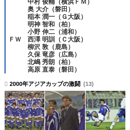
中村 俊輔（横浜ＦＭ）
奥 大介（磐田）
稲本 潤一（Ｇ大阪）
明神 智和（柏）
小野 伸二（浦和）
ＦＷ 西澤 明訓（Ｃ大阪）
柳沢 敦（鹿島）
久保 竜彦（広島）
北嶋 秀朗（柏）
高原 直泰（磐田）
2000年アジアカップの激闘
13