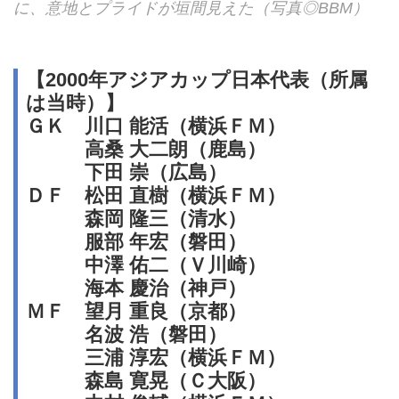
に、意地とプライドが垣間見えた（写真◎BBM）
【2000年アジアカップ日本代表（所属
は当時）】
ＧＫ 川口 能活（横浜ＦＭ）
高桑 大二朗（鹿島）
下田 崇（広島）
ＤＦ 松田 直樹（横浜ＦＭ）
森岡 隆三（清水）
服部 年宏（磐田）
中澤 佑二（Ｖ川崎）
海本 慶治（神戸）
ＭＦ 望月 重良（京都）
名波 浩（磐田）
三浦 淳宏（横浜ＦＭ）
森島 寛晃（Ｃ大阪）