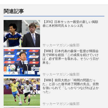
関連記事
【JFA】日本サッカー殿堂の新しい掲額
者に木村和司氏＆トルシエ氏
サッカーマガジン編集部
【W杯】日本代表の森保一監督が帰国会
見でW杯を総括「この成長を続けていけ
ば、必ず世界一を取れる。そういう日が
来る」
サッカーマガジン編集部
【W杯】前田大然が「時間の問題だっ
た」と語った後半終了間際の失点。劣勢
を強いられて「しっかりつなげればよか
った」
サッカーマガジン編集部