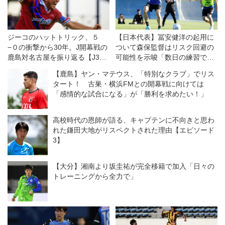
ジーコのハットトリック、５
【日本代表】冨安健洋の起用に
−０の衝撃から30年。J開幕戦の
ついて森保監督はリスク回避の
鹿島対名古屋を振り返る【J30
可能性を示唆「数日の練習で国
周年】
際試合を戦えるかどうか」
【鹿島】ヤン・マテウス、「特別なクラブ」でリス
タート！ 古巣・横浜FMとの開幕戦に向けては
「感情的な試合になる」が「勝利を求めたい！」
高校時代の恩師が語る、キャプテンに不向きと思わ
れた鎌田大地がリスペクトされた理由【エピソード
3】
【大分】湘南より坂圭祐が完全移籍で加入「日々の
トレーニングから全力で」