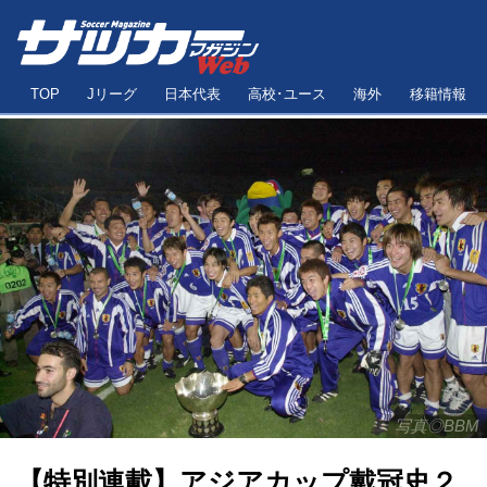
TOP
Jリーグ
日本代表
高校･ユース
海外
移籍情報
写真◎BBM
【特別連載】アジアカップ戴冠史２