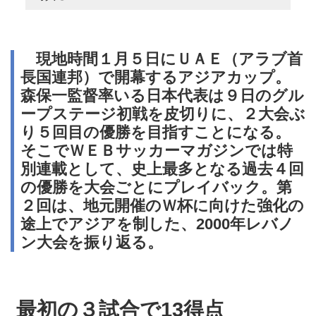
現地時間１月５日にＵＡＥ（アラブ首
長国連邦）で開幕するアジアカップ。
森保一監督率いる日本代表は９日のグル
ープステージ初戦を皮切りに、２大会ぶ
り５回目の優勝を目指すことになる。
そこでＷＥＢサッカーマガジンでは特
別連載として、史上最多となる過去４回
の優勝を大会ごとにプレイバック。第
２回は、地元開催のＷ杯に向けた強化の
途上でアジアを制した、2000年レバノ
ン大会を振り返る。
最初の３試合で13得点