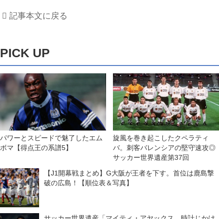
記事本文に戻る
PICK UP
パワーとスピードで魅了したエム
旋風を巻き起こしたクペラティ
ボマ【得点王の系譜5】
バ。刺客バレンシアの堅守速攻◎
サッカー世界遺産第37回
【J1開幕戦まとめ】G大阪が王者を下す。首位は鹿島撃
破の広島！【順位表＆写真】
サッカー世界遺産「マイティ・アヤックス。時計じかけ