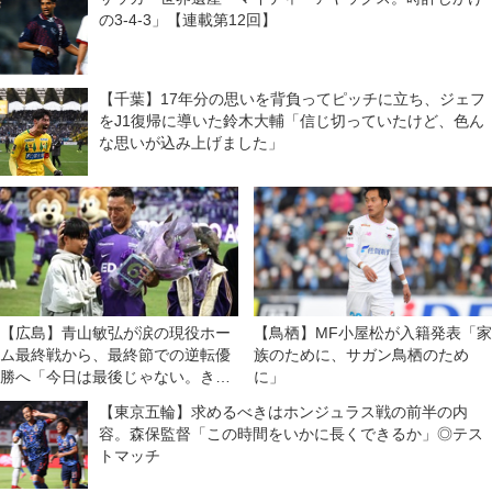
の3-4-3」【連載第12回】
【千葉】17年分の思いを背負ってピッチに立ち、ジェフ
をJ1復帰に導いた鈴木大輔「信じ切っていたけど、色ん
な思いが込み上げました」
【広島】青山敏弘が涙の現役ホー
【鳥栖】MF小屋松が入籍発表「家
ム最終戦から、最終節での逆転優
族のために、サガン鳥栖のため
勝へ「今日は最後じゃない。きっ
に」
とできると思って、僕なら」
【東京五輪】求めるべきはホンジュラス戦の前半の内
容。森保監督「この時間をいかに長くできるか」◎テス
トマッチ