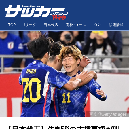
TOP
Jリーグ
日本代表
高校･ユース
海外
移籍情報
写真◎Getty Images