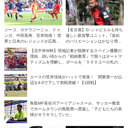
ジーコ、ロナウジーニョ、ドゥ
【名古屋】G･シャビエルも待ち
ンガ、中田英寿、宮本恒靖！ 世
遠しい新攻撃ユニット。｢攻め
界と日本のレジェンドが広島で
のバリエーションはかなり増え
競演◎ジーコオールスターゲー
る｣
【北中米W杯】現地記者が指摘するスペイン優勝の
ム
理由…幼い頃からの『戦術教育』で我々はオートマ
ティズムを理解し、ボールを「５００ユーロ札のよ
うに」扱う
エースの笠井佳祐がハットで発進！ 関東第一が山
辺を4-0で下して初戦突破！【1回戦】
鳥取MF長谷川アーリアジャスール、サッカー教室
でホームタウンの鳥取県へ恩返し「子どもたちの表
情がキラキラしていた」