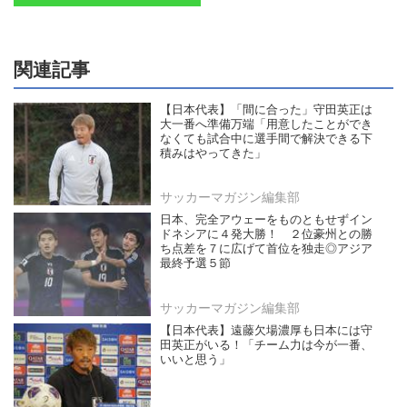
関連記事
【日本代表】「間に合った」守田英正は
大一番へ準備万端「用意したことができ
なくても試合中に選手間で解決できる下
積みはやってきた」
サッカーマガジン編集部
日本、完全アウェーをものともせずイン
ドネシアに４発大勝！ ２位豪州との勝
ち点差を７に広げて首位を独走◎アジア
最終予選５節
サッカーマガジン編集部
【日本代表】遠藤欠場濃厚も日本には守
田英正がいる！「チーム力は今が一番、
いいと思う」