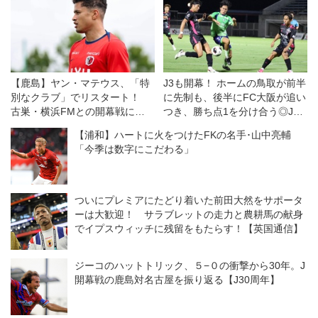
【鹿島】ヤン・マテウス、「特
J3も開幕！ ホームの鳥取が前半
別なクラブ」でリスタート！
に先制も、後半にFC大阪が追い
古巣・横浜FMとの開幕戦に向
つき、勝ち点1を分け合う◎J3
けては「感情的な試合になる」
開幕戦
【浦和】ハートに火をつけたFKの名手･山中亮輔
が「勝利を求めたい！」
「今季は数字にこだわる」
ついにプレミアにたどり着いた前田大然をサポータ
ーは大歓迎！ サラブレットの走力と農耕馬の献身
でイプスウィッチに残留をもたらす！【英国通信】
ジーコのハットトリック、５−０の衝撃から30年。J
開幕戦の鹿島対名古屋を振り返る【J30周年】