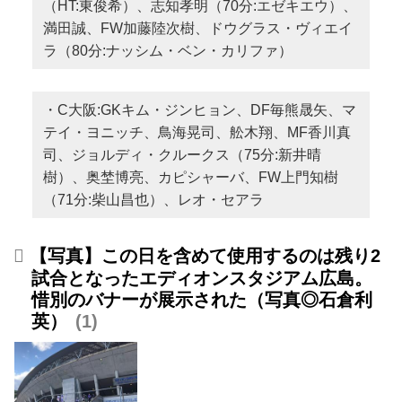
（HT:東俊希）、志知孝明（70分:エゼキエウ）、
満田誠、FW加藤陸次樹、ドウグラス・ヴィエイ
ラ（80分:ナッシム・ベン・カリファ）
・C大阪:GKキム・ジンヒョン、DF毎熊晟矢、マ
テイ・ヨニッチ、鳥海晃司、舩木翔、MF香川真
司、ジョルディ・クルークス（75分:新井晴
樹）、奥埜博亮、カピシャーバ、FW上門知樹
（71分:柴山昌也）、レオ・セアラ
【写真】この日を含めて使用するのは残り2
試合となったエディオンスタジアム広島。
惜別のバナーが展示された（写真◎石倉利
英）
1