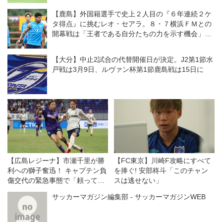
【鹿島】外国籍選手で史上２人目の『６年連続２ケ
タ得点』に挑むレオ・セアラ。８・７横浜ＦＭとの
開幕戦は「王者である自分たちの力を示す機会」と
意気込む
【大分】中止2試合の代替開催日が決定。J2第1節水
戸戦は3月9日、ルヴァン杯第1節鹿島戦は15日に
【広島レジーナ】市瀬千里が勝
【FC東京】川崎F攻略にすべて
利への獅子奮迅！ キャプテン負
を捧ぐ! 安部柊斗「このチャン
傷交代の緊急事態で「頼ってき
スは逃せない」
たところを、全部自分がやる」
サッカーマガジン編集部 - サッカーマガジンWEB