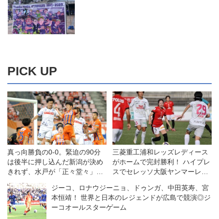
PICK UP
真っ向勝負の0-0。緊迫の90分
三菱重工浦和レッズレディース
は後半に押し込んだ新潟が決め
がホームで完封勝利！ ハイプレ
きれず、水戸が「正々堂々」守
スでセレッソ大阪ヤンマーレデ
り抜く◎J2第20節
ィースを攻守に圧倒◎WEリー
ジーコ、ロナウジーニョ、ドゥンガ、中田英寿、宮
グ第11節
本恒靖！ 世界と日本のレジェンドが広島で競演◎ジ
ーコオールスターゲーム