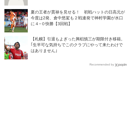
夏の王者が貫禄を見せる！ 初戦ハットの日高元が
今度は2発、倉中悠駕も２戦連発で神村学園が水口
に４−０快勝【3回戦】
【札幌】引退もよぎった興梠慎三が期限付き移籍。
｢生半可な気持ちでこのクラブにやって来たわけで
はありません｣
Recommended by