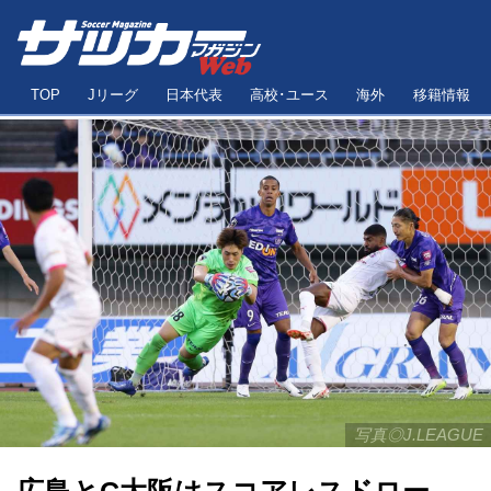
TOP
Jリーグ
日本代表
高校･ユース
海外
移籍情報
写真◎J.LEAGUE