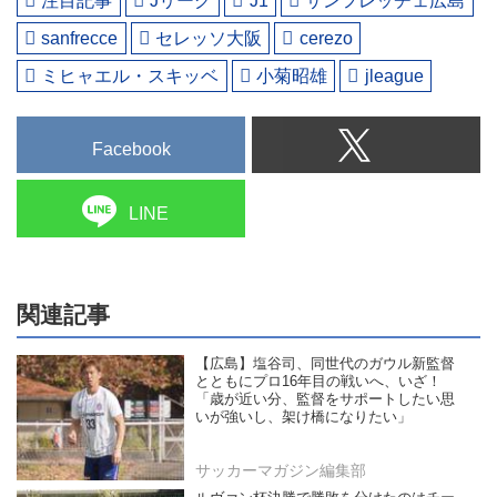
注目記事
Jリーグ
J1
サンフレッチェ広島
sanfrecce
セレッソ大阪
cerezo
ミヒャエル・スキッベ
小菊昭雄
jleague
Facebook
LINE
関連記事
【広島】塩谷司、同世代のガウル新監督
とともにプロ16年目の戦いへ、いざ！
「歳が近い分、監督をサポートしたい思
いが強いし、架け橋になりたい」
サッカーマガジン編集部