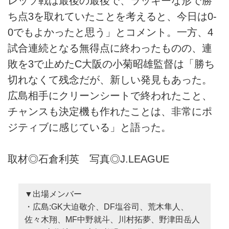
レッソ戦は最後の最後で、ラッキーな形で勝
ち点3を取れていたことを考えると、今日は0-
0でもよかったと思う」とコメント。一方、4
試合連続となる無得点に終わったものの、連
敗を3で止めたC大阪の小菊昭雄監督は「勝ち
切れなくて残念だが、新しい発見もあった。
広島相手にクリーンシートで終われたこと、
チャンスも決定機も作れたことは、非常にポ
ジティブに感じている」と語った。
取材◎石倉利英 写真◎J.LEAGUE
▼出場メンバー
・広島:GK大迫敬介、DF塩谷司、荒木隼人、
佐々木翔、MF中野就斗、川村拓夢、野津田岳人