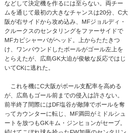
などして決定機を作るには至らない。両チー
ムを通じて最初の大きなチャンスは20分、C大
阪が右サイドから攻め込み、MFジョルディ・
クルークスのセンタリングをファーサイドで
MFカピシャーバがヘッド。上からたたきつ
け、ワンバウンドしたボールがゴール左上を
とらえたが、広島GK大迫が俊敏な反応ではじ
いてCKに逃れた。
これを機にC大阪がボール支配率を高める
が、広島もゴール前までの侵入は許さない。
前半終了間際にはDF塩谷が敵陣でボールを奪
ってカウンターに転じ、MF満田がミドルシュ
ートを放つもGKキム・ジンヒョンがセーブ。
続けてこぼれ球を拾ったFW加藤のセンタリン