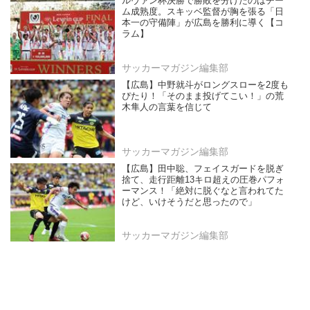
ルヴァン杯決勝で勝敗を分けたのはチー
ム成熟度。スキッベ監督が胸を張る「日
本一の守備陣」が広島を勝利に導く【コ
ラム】
サッカーマガジン編集部
【広島】中野就斗がロングスローを2度も
ぴたり！「そのまま投げてこい！」の荒
木隼人の言葉を信じて
サッカーマガジン編集部
【広島】田中聡、フェイスガードを脱ぎ
捨て、走行距離13キロ超えの圧巻パフォ
ーマンス！「絶対に脱ぐなと言われてた
けど、いけそうだと思ったので」
サッカーマガジン編集部