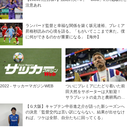
注意あれ
ランパード監督と幸福な関係を築く坂元達裕、プレミア
昇格秒読みの心境を語る。「もがいてここまで来た。僕
に何ができるのかが重要になる」【海外】
2022 - サッカーマガジンWEB
ついにプレミアにたどり着いた前
田大然をサポーターは大歓迎！
サラブレットの走力と農耕馬の献
身でイプスウィッチに残留をもた
【Ｇ大阪】キャプテン中谷進之介が語った新シーズンへ
らす！【英国通信】
の決意「監督交代は言い訳にならない。結果が出せなけ
れば、ツケは全部、自分たちに回ってくる」