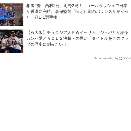
相馬2発、西村2発、町野2発！ ゴールラッシュで日本
が香港に完勝。森保監督「個と組織のバランスが良かっ
た」◎E-1選手権
【Ｇ大阪】チュニジア人ＦＷイッサム・ジェバリが語る
ガンバ愛とＡＣＬ２決勝への思い「タイトルをこのクラ
ブの歴史に刻みたい！」
Recommended by