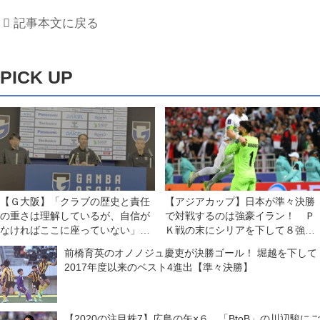
記事本文に戻る
PICK UP
【Ｇ大阪】「クラブの歴史と責任
【アジアカップ】日本が準々決勝
の重さは理解しているが、自信が
で対戦するのは強豪イラン！ Ｐ
なければここに座っていない」。
Ｋ戦の末にシリアを下して８強入
クラブのレジェンド、明神智和・
り！◎ラウンド16
前橋育英のオノノジュ慶吏が決勝ゴール！ 堀越を下して
新監督が目指すのはどんなチーム
2017年度以来のベスト4進出【準々決勝】
なのか？
【2020の注目株7】広島の矢×６。「BtoB」の川辺駿にご