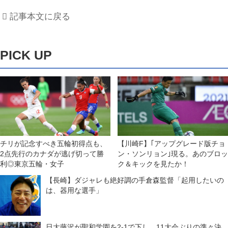
記事本文に戻る
PICK UP
チリが記念すべき五輪初得点も、
【川崎F】｢アップグレード版チョ
2点先行のカナダが逃げ切って勝
ン・ソンリョン｣現る。あのブロッ
利◎東京五輪・女子
ク＆キックを見たか！
【長崎】ダジャレも絶好調の手倉森監督「起用したいの
は、器用な選手」
日大藤沢が聖和学園を2-1で下し、11大会ぶりの準々決