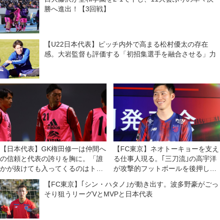
勝へ進出！【3回戦】
【U22日本代表】ピッチ内外で高まる松村優太の存在
感。大岩監督も評価する「初招集選手を融合させる」力
【日本代表】GK権田修一は仲間へ
【FC東京】ネオトーキョーを支え
の信頼と代表の誇りを胸に。「誰
る仕事人現る。｢三刀流｣の高宇洋
かが抜けても入ってくるのはトッ
が攻撃的フットボールを後押しす
プの選手たち」
る
【FC東京】｢シン・ハタノ｣が動き出す。波多野豪がごっ
そり狙うリーグVとMVPと日本代表