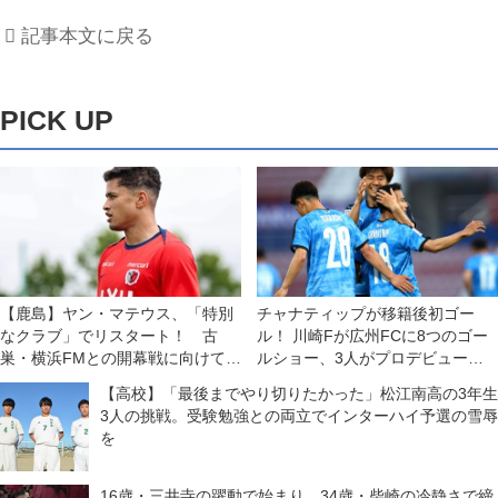
記事本文に戻る
PICK UP
【鹿島】ヤン・マテウス、「特別
チャナティップが移籍後初ゴー
なクラブ」でリスタート！ 古
ル！ 川崎Fが広州FCに8つのゴー
巣・横浜FMとの開幕戦に向けては
ルショー、3人がプロデビュー
「感情的な試合になる」が「勝利
◎ACL第2節
【高校】「最後までやり切りたかった」松江南高の3年生
を求めたい！」
3人の挑戦。受験勉強との両立でインターハイ予選の雪辱
を
16歳・三井寺の躍動で始まり、34歳・柴崎の冷静さで締