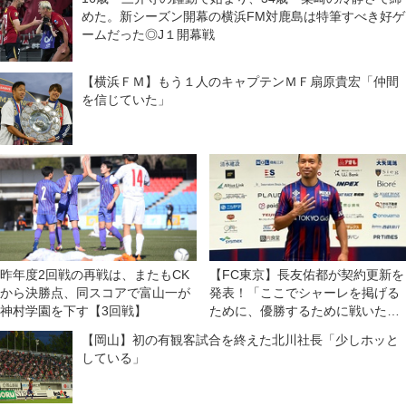
めた。新シーズン開幕の横浜FM対鹿島は特筆すべき好ゲ
ームだった◎J１開幕戦
【横浜ＦＭ】もう１人のキャプテンＭＦ扇原貴宏「仲間
を信じていた」
昨年度2回戦の再戦は、またもCK
【FC東京】長友佑都が契約更新を
から決勝点、同スコアで富山一が
発表！「ここでシャーレを掲げる
神村学園を下す【3回戦】
ために、優勝するために戦いた
い」
【岡山】初の有観客試合を終えた北川社長「少しホッと
している」