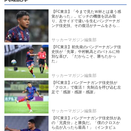
【FC東京】「今まで見たＷ杯とは違う感
覚があった」。ピッチの機微を読み取
り、左サイドで違いを生むバングーナガ
ンデ佳史扶、その復活がチームをさらに
前進させる！
サッカーマガジン編集部
【FC東京】初先発のバングーナガンデ佳
史扶が「先輩」中村帆高とのバトルに特
別な喜び。「だからこそ、勝ちたかっ
た」
サッカーマガジン編集部
【FC東京】バングーナガンデ佳史扶が
「クロス」で復活！ 先制点を呼び込む左
足で「感謝・感謝・感謝」
サッカーマガジン編集部
【FC東京】バングーナガンデ佳史扶があ
の「兄貴分」と勝負だ。「僕のクロスか
ら点が入ったら最高！」（インタビュ