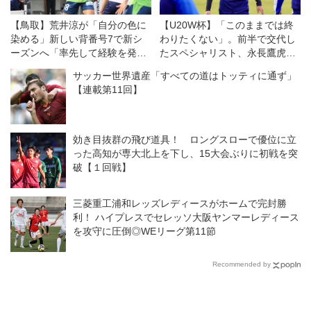
【鳥取】荒井涼が「自分の色に
【U20W杯】「このままでは終
染める」新しい背番号7で新シ
わりたくない」。前半で交代し
ーズンへ「率先して経験を発揮
たスペシャリスト、永長鷹虎が
したい」
感じた悔しさの価値
サッカー世界遺産「すべての道はトッティに通ず」
【連載第11回】
効き目抜群の飛び道具！ ロングスローで優位に立
った高知が専大北上を下し、15大会ぶりに初戦を突
破【１回戦】
三菱重工浦和レッズレディースがホームで完封勝
利！ ハイプレスでセレッソ大阪ヤンマーレディース
を攻守に圧倒◎WEリーグ第11節
Recommended by