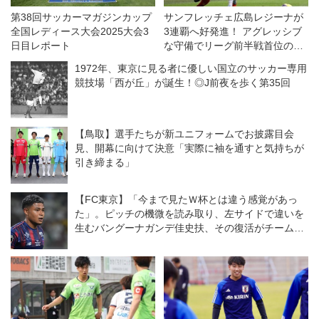
第38回サッカーマガジンカップ
サンフレッチェ広島レジーナが
全国レディース大会2025大会3
3連覇へ好発進！ アグレッシブ
日目レポート
な守備でリーグ前半戦首位の
INAC神戸を下す◎WEリーグク
1972年、東京に見る者に優しい国立のサッカー専用
ラシエカップ
競技場「西が丘」が誕生！◎J前夜を歩く第35回
【鳥取】選手たちが新ユニフォームでお披露目会
見、開幕に向けて決意「実際に袖を通すと気持ちが
引き締まる」
【FC東京】「今まで見たＷ杯とは違う感覚があっ
た」。ピッチの機微を読み取り、左サイドで違いを
生むバングーナガンデ佳史扶、その復活がチームを
さらに前進させる！