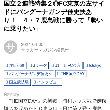
国立２連戦特集２◎FC東京の左サイ
ドにバングーナガンデ佳史扶あ
り！ ４・７鹿島戦に勝って「勢い
に乗りたい」
サ
2024-04-05
サッカーマガジン編集部
注目記事
Jリーグ
J1
FC東京
fctokyo
バングーナガンデ佳史扶
THE国立DAY
国立競技場
インタビュー
『THE国立DAY』の初戦、浦和レッズ戦で逆転
勝ちを収めたＦＣ東京は７日に第２戦・鹿島