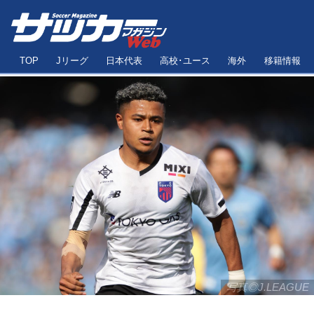
TOP
Jリーグ
日本代表
高校･ユース
海外
移籍情報
写真◎J.LEAGUE