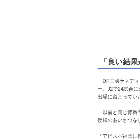
「良い結果
DF三國ケネディ
ー、J2で24試
出場に留まってい
以前と同じ背番号
復帰のあいさつを
「アビスパ福岡に