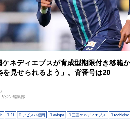
國ケネディエブスが育成型期限付き移籍
姿を見せられるよう」。背番号は20
0
マガジン編集部
グ
J1
アビスパ福岡
avispa
三國ケネディエブス
tochigisc