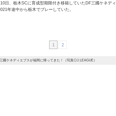
月10日、栃木SCに育成型期限付き移籍していたDF三國ケネデ
021年途中から栃木でプレーしていた。
1
2
三國ケネディエブスが福岡に帰ってきた！（写真◎J.LEAGUE）