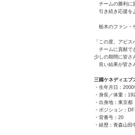
チームの勝利に貢
引き続き応援をよ
栃木のファン・サ
「この度、アビス
チームに貢献でき
少しの期間に皆さ
良い結果が皆さん
三國ケネディエブ
・生年月日：2000
・身長／体重：192
・出身地：東京都
・ポジション：DF
・背番号：20
・経歴：青森山田中 