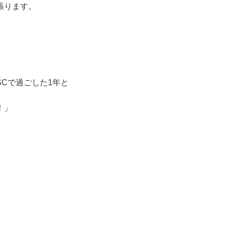
張ります。
Cで過ごした1年と
！」
）