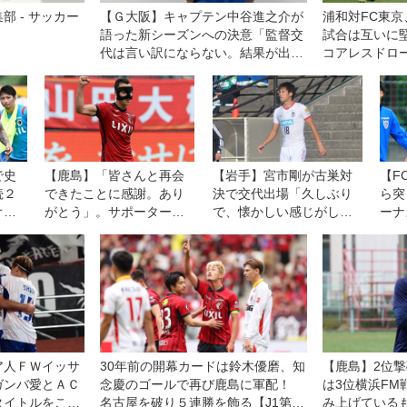
部 - サッカー
【Ｇ大阪】キャプテン中谷進之介が
浦和対FC東
語った新シーズンへの決意「監督交
試合は互いに
代は言い訳にならない。結果が出せ
コアレスドロー
なければ、ツケは全部、自分たちに
回ってくる」
で史
【鹿島】「皆さんと再会
【岩手】宮市剛が古巣対
【F
続２
できたことに感謝。あり
決で交代出場「久しぶり
ら突
オ・
がとう」。サポーターに
で、懐かしい感じがし
ーナ
ＦＭ
捧げるファン・アラーノ
た」
に乗
であ
の今季初ゴール
した
す機
ア人ＦＷイッサ
30年前の開幕カードは鈴木優磨、知
【鹿島】2位
ガンバ愛とＡＣ
念慶のゴールで再び鹿島に軍配！
は3位横浜FM
タイトルをこの
名古屋を破り５連勝を飾る【J1第13
み上げている