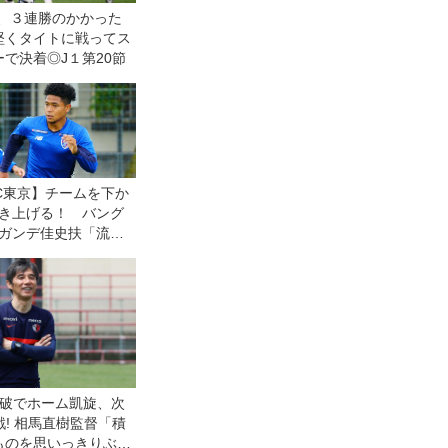
京、３連勝のかかった
堅くタイトに戦ってス
で決着◎J１第20節
C東京】チームを下か
き上げる！ バング
ガンデ佳史扶「流れ
るきっかけの試合に
い」
撃破でホーム凱旋、次
戦! 相馬直樹監督「積
ものを思いっきりぶつ