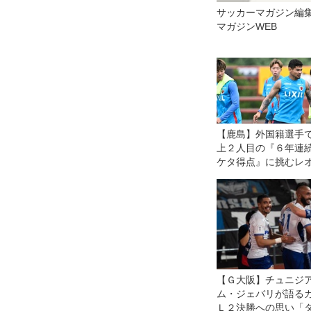
サッカーマガジン編集
マガジンWEB
【鹿島】外国籍選手
上２人目の『６年連
ケタ得点』に挑むレ
セアラ。８・７横浜
との開幕戦は「王者
る自分たちの力を示
会」と意気込む
【Ｇ大阪】チュニジ
ム・ジェバリが語る
Ｌ２決勝への思い「