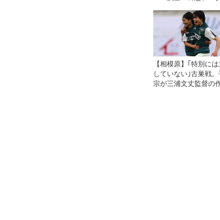
クラブの歴史に刻み
【相模原】｢特別には
していない｣古巣戦。
宗が三浦文丈監督の
遂行しあまりにもき
な恩返し弾！