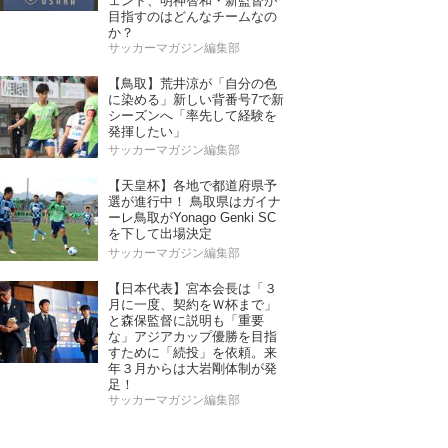
ェンド、明神智和・新監督が
目指すのはどんなチームなの
か？
サッカーマガジン編集部
【鳥取】荒井涼が「自分の色
に染める」新しい背番号7で新
シーズンへ「率先して経験を
発揮したい」
サッカーマガジン編集部
【天皇杯】各地で都道府県予
選が進行中！ 鳥取県はガイナ
ーレ鳥取がYonago Genki SC
を下して出場決定
サッカーマガジン編集部
【日本代表】宮本会長は「３
月に一度、契約をＷ杯まで」
と森保監督に説明も「重要
な」アジアカップ優勝を目指
すために「続投」を依頼。来
年３月からは大岩剛体制が発
足！
サッカーマガジン編集部