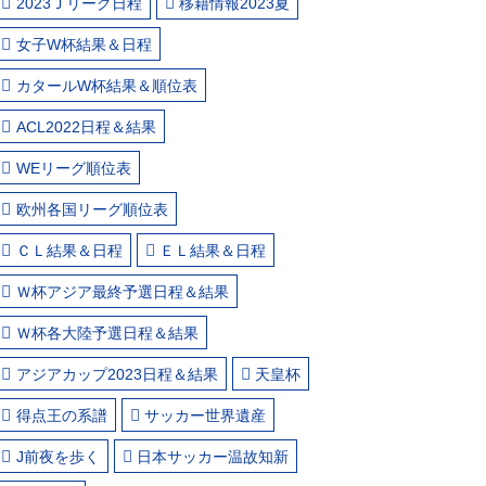
2023Ｊリーグ日程
移籍情報2023夏
女子W杯結果＆日程
カタールW杯結果＆順位表
ACL2022日程＆結果
WEリーグ順位表
欧州各国リーグ順位表
ＣＬ結果＆日程
ＥＬ結果＆日程
Ｗ杯アジア最終予選日程＆結果
Ｗ杯各大陸予選日程＆結果
アジアカップ2023日程＆結果
天皇杯
得点王の系譜
サッカー世界遺産
J前夜を歩く
日本サッカー温故知新