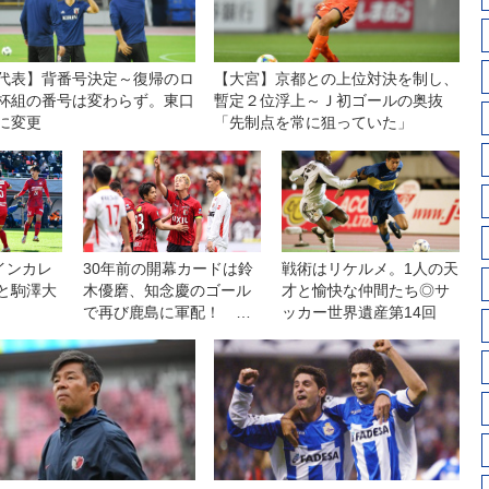
代表】背番号決定～復帰のロ
【大宮】京都との上位対決を制し、
杯組の番号は変わらず。東口
暫定２位浮上～Ｊ初ゴールの奥抜
に変更
「先制点を常に狙っていた」
インカレ
30年前の開幕カードは鈴
戦術はリケルメ。1人の天
と駒澤大
木優磨、知念慶のゴール
才と愉快な仲間たち◎サ
で再び鹿島に軍配！ 名
ッカー世界遺産第14回
古屋を破り５連勝を飾る
【J1第13節】