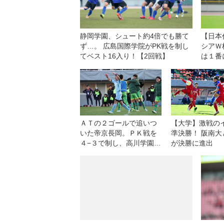
静岡学園、シュート約4倍でも勝て
【日本
ず…。 広島国際学院がPK戦を制し
シアＷ
てベスト16入り！【2回戦】
は１番
ＡＴの２ゴールで追いつ
【大学】激戦の
いた帝京長岡。ＰＫ戦を
準決勝！ 阪南大
４−３で制し、高川学園に
が決勝に進出
劇的な勝利！【2回戦】