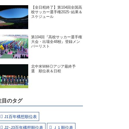
【全日程終了】第104回全国高
校サッカー選手権2025･結果＆
スケジュール
第104回『高校サッカー選手権
大会・出場全48校』登録メン
バーリスト
北中米W杯◎アジア最終予
選 順位表＆日程
注目のタグ
J1百年構想順位表
J2･J3百年構想順位表
Ｊ１順位表