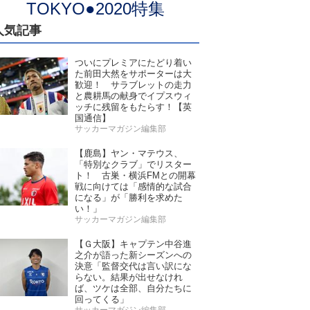
TOKYO●2020特集
人気記事
ついにプレミアにたどり着い
た前田大然をサポーターは大
歓迎！ サラブレットの走力
と農耕馬の献身でイプスウィ
ッチに残留をもたらす！【英
国通信】
サッカーマガジン編集部
【鹿島】ヤン・マテウス、
「特別なクラブ」でリスター
ト！ 古巣・横浜FMとの開幕
戦に向けては「感情的な試合
になる」が「勝利を求めた
い！」
サッカーマガジン編集部
【Ｇ大阪】キャプテン中谷進
之介が語った新シーズンへの
決意「監督交代は言い訳にな
らない。結果が出せなけれ
ば、ツケは全部、自分たちに
回ってくる」