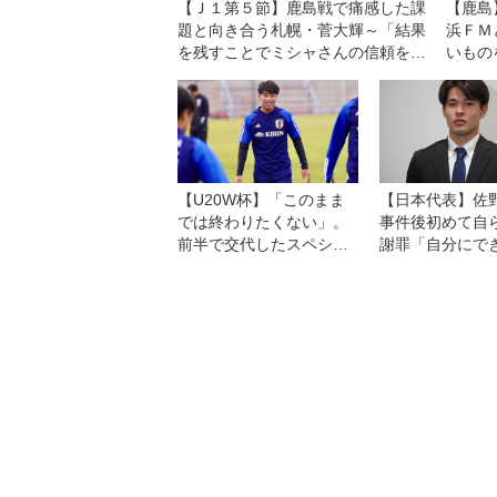
【Ｊ１第５節】鹿島戦で痛感した課
【鹿島
題と向き合う札幌・菅大輝～「結果
浜ＦＭ
を残すことでミシャさんの信頼を得
いもの
る」
りで戦
【U20W杯】「このまま
【日本代表】佐
では終わりたくない」。
事件後初めて自
前半で交代したスペシャ
謝罪「自分にで
リスト、永長鷹虎が感じ
を日々考えなが
た悔しさの価値
し、行動し、社
続けていきます