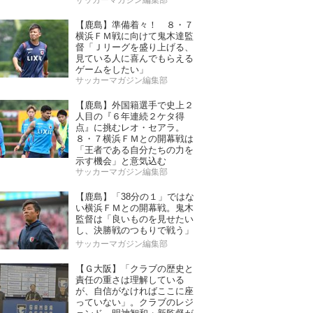
サッカーマガジン編集部
【鹿島】準備着々！ ８・７
横浜ＦＭ戦に向けて鬼木達監
督「Ｊリーグを盛り上げる、
見ている人に喜んでもらえる
ゲームをしたい」
サッカーマガジン編集部
【鹿島】外国籍選手で史上２
人目の『６年連続２ケタ得
点』に挑むレオ・セアラ。
８・７横浜ＦＭとの開幕戦は
「王者である自分たちの力を
示す機会」と意気込む
サッカーマガジン編集部
【鹿島】「38分の１」ではな
い横浜ＦＭとの開幕戦。鬼木
監督は「良いものを見せたい
し、決勝戦のつもりで戦う」
サッカーマガジン編集部
【Ｇ大阪】「クラブの歴史と
責任の重さは理解している
が、自信がなければここに座
っていない」。クラブのレジ