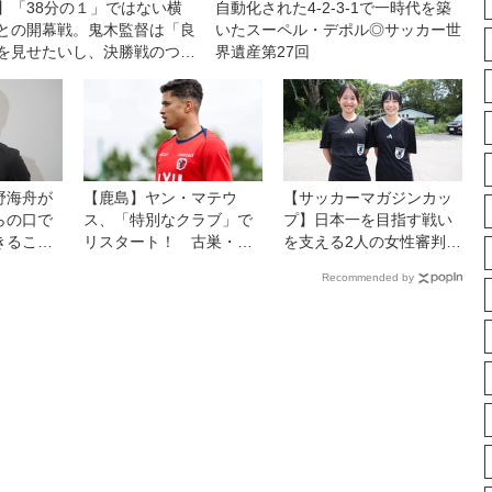
】「38分の１」ではない横
自動化された4-2-3-1で一時代を築
との開幕戦。鬼木監督は「良
いたスーペル・デポル◎サッカー世
を見せたいし、決勝戦のつも
界遺産第27回
う」
野海舟が
【鹿島】ヤン・マテウ
【サッカーマガジンカッ
らの口で
ス、「特別なクラブ」で
プ】日本一を目指す戦い
きること
リスタート！ 古巣・横
を支える2人の女性審判
らプレー
浜FMとの開幕戦に向けて
員、菅平高原で貴重な経
Recommended by
会貢献し
は「感情的な試合にな
験
」
る」が「勝利を求めた
い！」