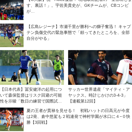
す、裏話！」。宇佐美貴史が、GKチームが、CBコンビ
が…
【広島レジーナ】市瀬千里が勝利への獅子奮迅！ キャプ
テン負傷交代の緊急事態で「頼ってきたところを、全部
自分がやる」
【日本代表】冨安健洋の起用につ
サッカー世界遺産「マイティ・ア
いて森保監督はリスク回避の可能
ヤックス。時計じかけの3-4-3」
性を示唆「数日の練習で国際試合
【連載第12回】
を戦えるかどうか」
夏の王者が貫禄を見せる！ 初戦ハットの日高元が今度
は2発、倉中悠駕も２戦連発で神村学園が水口に４−０快
勝【3回戦】