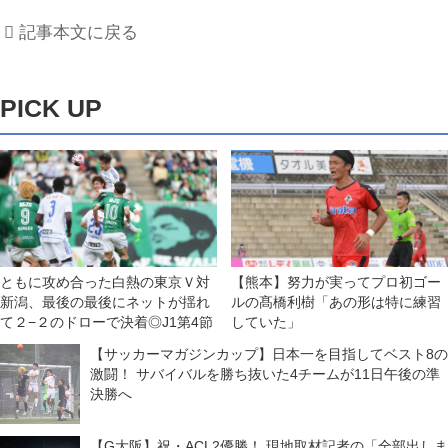
記事本文に戻る
PICK UP
ともに攻め合った白熱の東京Ｖ対
【熊本】努力が実ってプロ初ゴー
新潟、最後の最後にネットが揺れ
ルの髙橋利樹「あの形は特に練習
て２−２のドローで決着◎J1第4節
していた」
【サッカーマガジンカップ】日本一を目指してベスト8の
激闘！ サバイバルを勝ち抜いた4チームが11日午後の準
決勝へ
【G大阪】祝・ACL2優勝！ 現地取材記者の「全部出しま