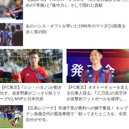
めの｢準備｣と｢集中力｣。そして隠れた貢献
あのハンス・オフトが率いた1986年のマツダ◎J前夜を
歩く第19回
【FC東京】｢シン・ハタノ｣が動き
【FC東京】ネオトーキョーを支え
出す。波多野豪がごっそり狙うリ
る仕事人現る。｢三刀流｣の高宇洋
ーグVとMVPと日本代表
が攻撃的フットボールを後押しす
る
【広島レジーナ】市瀬千里が勝利への獅子奮迅！ キャプ
テン負傷交代の緊急事態で「頼ってきたところを、全部
自分がやる」