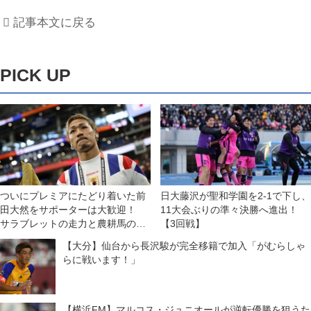
記事本文に戻る
PICK UP
ついにプレミアにたどり着いた前
日大藤沢が聖和学園を2-1で下し、
田大然をサポーターは大歓迎！
11大会ぶりの準々決勝へ進出！
サラブレットの走力と農耕馬の献
【3回戦】
身でイプスウィッチに残留をもた
【大分】仙台から長沢駿が完全移籍で加入「がむらしゃ
らす！【英国通信】
らに戦います！」
【横浜FM】マルコス・ジュニオールが逆転優勝を狙うた