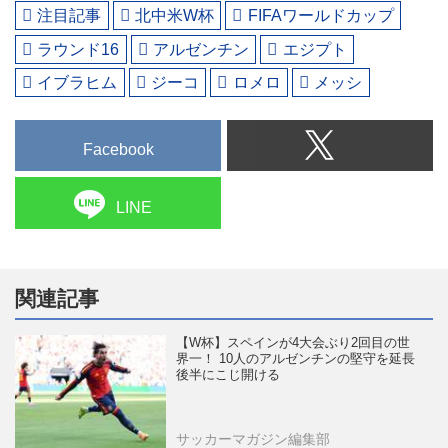
注目記事
北中米W杯
FIFAワールドカップ
ラウンド16
アルゼンチン
エジプト
イブラヒム
ジーコ
ロメロ
メッシ
Facebook
LINE
関連記事
【W杯】スペインが4大会ぶり2回目の世
界一！ 10人のアルゼンチンの堅守を延長
後半にこじ開ける
サッカーマガジン編集部