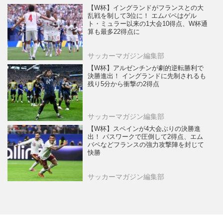
【W杯】イングランドがフランスとの大
乱戦を制して3位に！ エムバペはゲル
ト・ミュラー以来の1大会10得点、W杯通
算も最多22得点に
サッカーマガジン編集部
【W杯】アルゼンチンが劇的逆転勝利で
決勝進出！ イングランドに先制されるも
残り5分から衝撃の2得点
サッカーマガジン編集部
【W杯】スペインが4大会ぶりの決勝進
出！ パスワークで圧倒して2得点、エム
バペなどフランスの強力攻撃陣を封じて
快勝
サッカーマガジン編集部