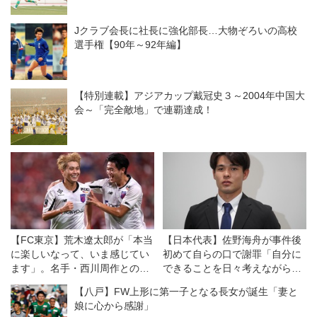
Jクラブ会長に社長に強化部長…大物ぞろいの高校
選手権【90年～92年編】
【特別連載】アジアカップ戴冠史３～2004年中国大
会～「完全敵地」で連覇達成！
【FC東京】荒木遼太郎が「本当
【日本代表】佐野海舟が事件後
に楽しいなって、いま感じてい
初めて自らの口で謝罪「自分に
ます」。名手・西川周作とのぎ
できることを日々考えながらプ
りぎりの駆け引きを制してPKを
レーし、行動し、社会貢献し続
【八戸】FW上形に第一子となる長女が誕生「妻と
真ん中に蹴ったワケ
けていきます」
娘に心から感謝」