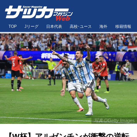
TOP
Jリーグ
日本代表
高校･ユース
海外
移籍情報
写真◎Getty Images
【W杯】アルゼンチンが衝撃の逆転