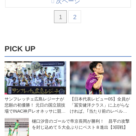
次ページ
1
2
PICK UP
サンフレッチェ広島レジーナが
【日本代表レビュー05】全員が
悲願の初優勝！ 元日の国立競技
「冨安健洋クラス」に上がらな
場でINAC神戸レオネッサに競り
ければ。｢当たり前のレベルに
勝つ◎皇后杯決勝
なれば勝てる集団になる｣
樋口汐音のゴールで帝京長岡が勝利！ 昌平の攻撃
を封じ込めて５大会ぶりにベスト８進出【3回戦】