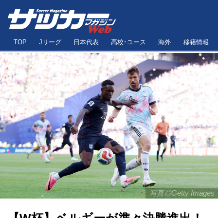
TOP
Jリーグ
日本代表
高校･ユース
海外
移籍情報
写真◎Getty Images