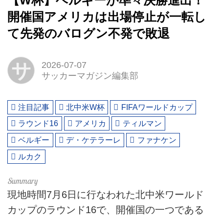
【W杯】ベルギーが準々決勝進出！
開催国アメリカは出場停止が一転し
て先発のバログン不発で敗退
サ
2026-07-07
サッカーマガジン編集部
注目記事
北中米W杯
FIFAワールドカップ
ラウンド16
アメリカ
ティルマン
ベルギー
デ・ケテラーレ
ファナケン
ルカク
現地時間7月6日に行なわれた北中米ワールド
カップのラウンド16で、開催国の一つである