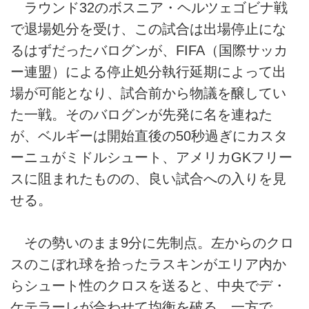
ラウンド32のボスニア・ヘルツェゴビナ戦
で退場処分を受け、この試合は出場停止にな
るはずだったバログンが、FIFA（国際サッカ
ー連盟）による停止処分執行延期によって出
場が可能となり、試合前から物議を醸してい
た一戦。そのバログンが先発に名を連ねた
が、ベルギーは開始直後の50秒過ぎにカスタ
ーニュがミドルシュート、アメリカGKフリー
スに阻まれたものの、良い試合への入りを見
せる。
その勢いのまま9分に先制点。左からのクロ
スのこぼれ球を拾ったラスキンがエリア内か
らシュート性のクロスを送ると、中央でデ・
ケテラーレが合わせて均衡を破る。一方で、