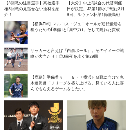
【3回戦の注目選手】高校選手
【大分】中止2試合の代替開催
権3回戦の見逃せない逸材を紹
日が決定。J2第1節水戸戦は3月
介！
9日、ルヴァン杯第1節鹿島戦は
15日に
【横浜FM】マルコス・ジュニオールが逆転優勝を
狙うための｢準備｣と｢集中力｣。そして隠れた貢献
サッカーと言えば『白黒ボール』。そのイメージ戦
略が大当たり！◎J前夜を歩く第29回
【鹿島】準備着々！ ８・７横浜ＦＭ戦に向けて鬼
木達監督「Ｊリーグを盛り上げる、見ている人に喜
んでもらえるゲームをしたい」