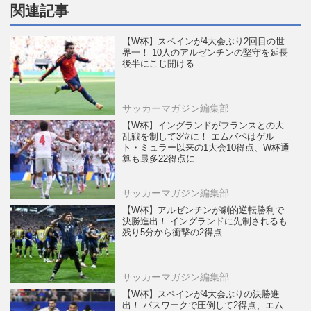
関連記事
【W杯】スペインが4大会ぶり2回目の世
界一！ 10人のアルゼンチンの堅守を延長
後半にこじ開ける
サッカーマガジン編集部
【W杯】イングランドがフランスとの大
乱戦を制して3位に！ エムバペはゲル
ト・ミュラー以来の1大会10得点、W杯通
算も最多22得点に
サッカーマガジン編集部
【W杯】アルゼンチンが劇的逆転勝利で
決勝進出！ イングランドに先制されるも
残り5分から衝撃の2得点
サッカーマガジン編集部
【W杯】スペインが4大会ぶりの決勝進
出！ パスワークで圧倒して2得点、エム