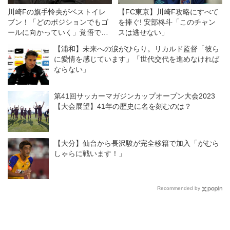
川崎Fの旗手怜央がベストイレ
【FC東京】川崎F攻略にすべて
ブン！「どのポジションでもゴ
を捧ぐ! 安部柊斗「このチャン
ールに向かっていく」覚悟でう
スは逃せない」
れしい初受賞【インタビュー】
【浦和】未来への涙がひらり。リカルド監督「彼ら
に愛情を感じています」「世代交代を進めなければ
ならない」
第41回サッカーマガジンカップオープン大会2023
【大会展望】41年の歴史に名を刻むのは？
【大分】仙台から長沢駿が完全移籍で加入「がむら
しゃらに戦います！」
Recommended by