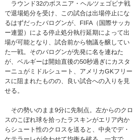
ラウンド32のボスニア・ヘルツェゴビナ戦
で退場処分を受け、この試合は出場停止にな
るはずだったバログンが、FIFA（国際サッカ
ー連盟）による停止処分執行延期によって出
場が可能となり、試合前から物議を醸してい
た一戦。そのバログンが先発に名を連ねた
が、ベルギーは開始直後の50秒過ぎにカスタ
ーニュがミドルシュート、アメリカGKフリー
スに阻まれたものの、良い試合への入りを見
せる。
その勢いのまま9分に先制点。左からのクロ
スのこぼれ球を拾ったラスキンがエリア内か
らシュート性のクロスを送ると、中央でデ・
ケテラーレが合わせて均衡を破る。一方で、