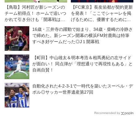
【鳥取】河村匠が新シーズンの
【FC東京】長友佑都が契約更新
チーム初得点！ ホームで追いつ
を発表！「ここでシャーレを掲
かれて引き分けも「開幕戦は38
げるために、優勝するために戦
分の1。一喜一憂している場合
いたい」
16歳・三井寺の躍動で始まり、34歳・柴崎の冷静さ
ではない」
で締めた。新シーズン開幕の横浜FM対鹿島は特筆
すべき好ゲームだった◎J１開幕戦
【町田】中山雄太＆明本考浩＆相馬勇紀の左サイド
が面白い！ 同点弾が「理想通りで再現性もある」と
自画自賛！
自動化された4-2-3-1で一時代を築いたスーペル・デ
ポル◎サッカー世界遺産第27回
Recommended by