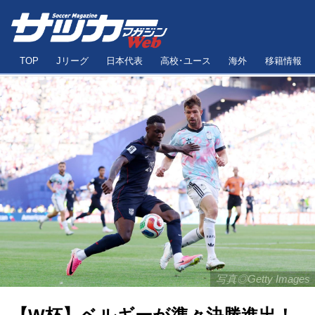
TOP
Jリーグ
日本代表
高校･ユース
海外
移籍情報
写真◎Getty Images