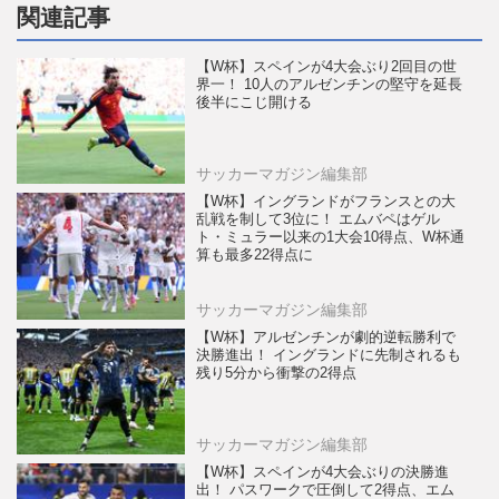
関連記事
【W杯】スペインが4大会ぶり2回目の世
界一！ 10人のアルゼンチンの堅守を延長
後半にこじ開ける
サッカーマガジン編集部
【W杯】イングランドがフランスとの大
乱戦を制して3位に！ エムバペはゲル
ト・ミュラー以来の1大会10得点、W杯通
算も最多22得点に
サッカーマガジン編集部
【W杯】アルゼンチンが劇的逆転勝利で
決勝進出！ イングランドに先制されるも
残り5分から衝撃の2得点
サッカーマガジン編集部
【W杯】スペインが4大会ぶりの決勝進
出！ パスワークで圧倒して2得点、エム