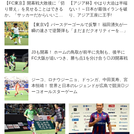
【FC東京】開幕戦大敗後に「切
【アジア杯】やはり大迫は半端
り替え」を見せることはできる
ない！～日本が最強イランを破
か。「サッカーだからいいこと
り、アジア王座に王手!
もある」を信じて
【東京V】バースデーゴールで反撃！ 福田湧矢が一
瞬の速さで逆襲弾も「まだまだクオリティーを…」
J3も開幕！ ホームの鳥取が前半に先制も、後半に
FC大阪が追いつき、勝ち点1を分け合う◎J3開幕戦
ジーコ、ロナウジーニョ、ドゥンガ、中田英寿、宮
本恒靖！ 世界と日本のレジェンドが広島で競演◎ジ
ーコオールスターゲーム