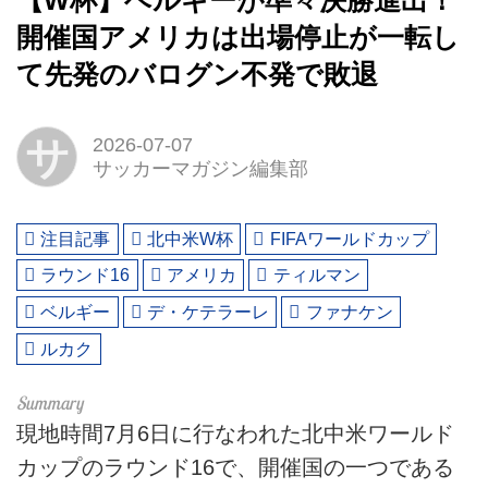
【W杯】ベルギーが準々決勝進出！
開催国アメリカは出場停止が一転し
て先発のバログン不発で敗退
サ
2026-07-07
サッカーマガジン編集部
注目記事
北中米W杯
FIFAワールドカップ
ラウンド16
アメリカ
ティルマン
ベルギー
デ・ケテラーレ
ファナケン
ルカク
現地時間7月6日に行なわれた北中米ワールド
カップのラウンド16で、開催国の一つである