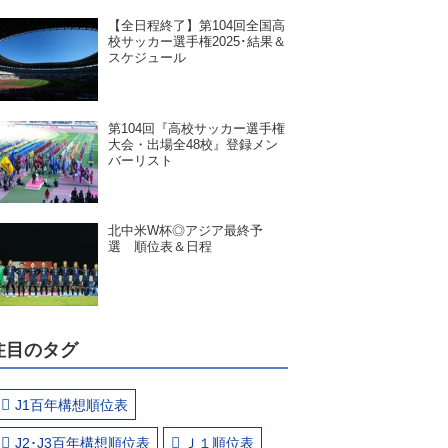
【全日程終了】第104回全国高
校サッカー選手権2025･結果＆
スケジュール
第104回『高校サッカー選手権
大会・出場全48校』登録メン
バーリスト
北中米W杯◎アジア最終予
選 順位表＆日程
注目のタグ
J1百年構想順位表
J2･J3百年構想順位表
Ｊ１順位表