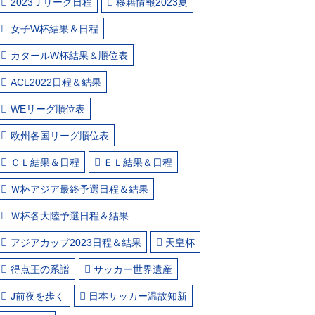
2023Ｊリーグ日程
移籍情報2023夏
女子W杯結果＆日程
カタールW杯結果＆順位表
ACL2022日程＆結果
WEリーグ順位表
欧州各国リーグ順位表
ＣＬ結果＆日程
ＥＬ結果＆日程
Ｗ杯アジア最終予選日程＆結果
Ｗ杯各大陸予選日程＆結果
アジアカップ2023日程＆結果
天皇杯
得点王の系譜
サッカー世界遺産
J前夜を歩く
日本サッカー温故知新