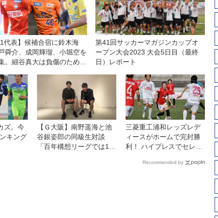
21代表】候補合宿に鈴木海
第41回サッカーマガジンカップオ
戸舜介、成岡輝瑠、小堀空を
ープン大会2023 大会5日目（最終
集。細谷真大は負傷のため不
日）レポート
カズ。今
【Ｇ大阪】南野遥海と池
三菱重工浦和レッズレデ
ランキング
谷銀姿郎の同級生対談
ィースがホームで完封勝
〉
「百年構想リーグでは10
利！ ハイプレスでセレッ
得点＆10点に関与する」
ソ大阪ヤンマーレディー
Recommended by
◎開幕直前・連続インタ
スを攻守に圧倒◎WEリー
ビュー
グ第11節