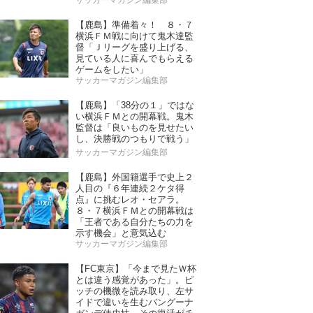
サッカーマガジン編集部
【鹿島】準備着々！ ８・７
横浜ＦＭ戦に向けて鬼木達監
督「Ｊリーグを盛り上げる、
見ている人に喜んでもらえる
ゲームをしたい」
サッカーマガジン編集部
【鹿島】「38分の１」ではな
い横浜ＦＭとの開幕戦。鬼木
監督は「良いものを見せたい
し、決勝戦のつもりで戦う」
サッカーマガジン編集部
【鹿島】外国籍選手で史上２
人目の『６年連続２ケタ得
点』に挑むレオ・セアラ。
８・７横浜ＦＭとの開幕戦は
「王者である自分たちの力を
示す機会」と意気込む
サッカーマガジン編集部
【FC東京】「今まで見たＷ杯
とは違う感覚があった」。ピ
ッチの機微を読み取り、左サ
イドで違いを生むバングーナ