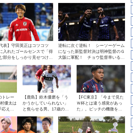
代表】守田英正はコツコツ
逆転に次ぐ逆転！ シーソーゲーム
に入れたゴールセンスで「得
になった新監督対決は明神監督のＧ
む部分をしっかり見せつけた
大阪に軍配！ チョウ監督率いる浦
和は一人少ない中、意欲を示すも一
歩及ばず◎J１開幕戦
のトレー
【鹿島】鈴木優磨を「う
【FC東京】「今まで見た
松村優太は
かうかしていられない」
Ｗ杯とは違う感覚があっ
手応え。
と焦らせる男。17歳のゴ
た」。ピッチの機微を読
レーニン
ールゲッター吉田湊海が
み取り、左サイドで違い
す」
得点とともに目指すもの
を生むバングーナガンデ
「頑張って走って守備が
佳史扶、その復活がチー
できる人になりたい」
ムをさらに前進させる！