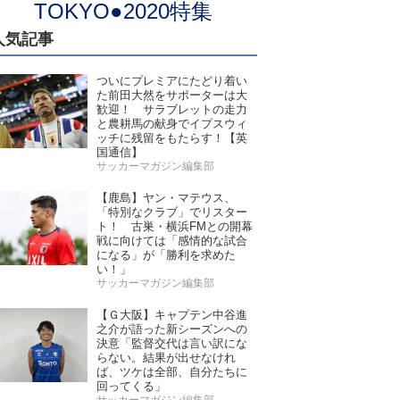
TOKYO●2020特集
人気記事
ついにプレミアにたどり着い
た前田大然をサポーターは大
歓迎！ サラブレットの走力
と農耕馬の献身でイプスウィ
ッチに残留をもたらす！【英
国通信】
サッカーマガジン編集部
【鹿島】ヤン・マテウス、
「特別なクラブ」でリスター
ト！ 古巣・横浜FMとの開幕
戦に向けては「感情的な試合
になる」が「勝利を求めた
い！」
サッカーマガジン編集部
【Ｇ大阪】キャプテン中谷進
之介が語った新シーズンへの
決意「監督交代は言い訳にな
らない。結果が出せなけれ
ば、ツケは全部、自分たちに
回ってくる」