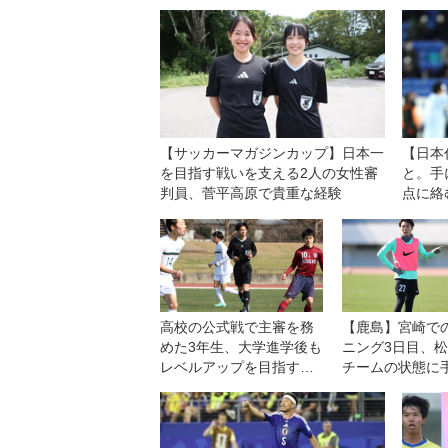
【サッカーマガジンカップ】日本一
【日本
を目指す戦いを支える2人の女性審
と。手
判員、菅平高原で貴重な経験
点に絡
い」
高校の公式戦で主審を務
【鹿島】宮崎で
めた3年生、大学進学後も
ニング3日目、
レベルアップを目指す
チームの状態に
「目標はJリーグの担当審
「非常にいいト
判員」【不定期連載4】
グができていま