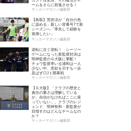
ガンデ佳史扶、その復活がチ
ームをさらに前進させる！
サッカーマガジン編集部
【鳥取】荒井涼が「自分の色
に染める」新しい背番号7で新
シーズンへ「率先して経験を
発揮したい」
サッカーマガジン編集部
逆転に次ぐ逆転！ シーソー
ゲームになった新監督対決は
明神監督のＧ大阪に軍配！
チョウ監督率いる浦和は一人
少ない中、意欲を示すも一歩
及ばず◎J１開幕戦
サッカーマガジン編集部
【Ｇ大阪】「クラブの歴史と
責任の重さは理解している
が、自信がなければここに座
っていない」。クラブのレジ
ェンド、明神智和・新監督が
目指すのはどんなチームなの
か？
サッカーマガジン編集部