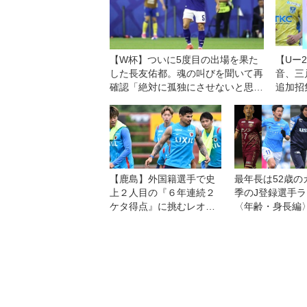
【W杯】ついに5度目の出場を果た
【Uー
した長友佑都。魂の叫びを聞いて再
音、三
確認「絶対に孤独にさせないと思っ
追加招
て鼓舞してきたけど、その気持ちは
参加に
彼らに響いていた」
【鹿島】外国籍選手で史
最年長は52歳の
上２人目の『６年連続２
季のJ登録選手
ケタ得点』に挑むレオ・
〈年齢・身長編
セアラ。８・７横浜ＦＭ
との開幕戦は「王者であ
る自分たちの力を示す機
会」と意気込む