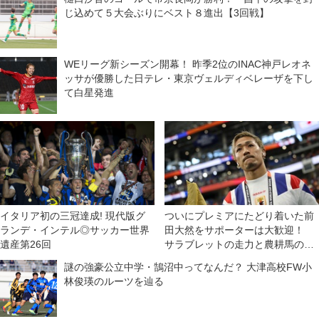
じ込めて５大会ぶりにベスト８進出【3回戦】
WEリーグ新シーズン開幕！ 昨季2位のINAC神戸レオネ
ッサが優勝した日テレ・東京ヴェルディベレーザを下し
て白星発進
イタリア初の三冠達成! 現代版グ
ついにプレミアにたどり着いた前
ランデ・インテル◎サッカー世界
田大然をサポーターは大歓迎！
遺産第26回
サラブレットの走力と農耕馬の献
身でイプスウィッチに残留をもた
謎の強豪公立中学・鵠沼中ってなんだ？ 大津高校FW小
らす！【英国通信】
林俊瑛のルーツを辿る