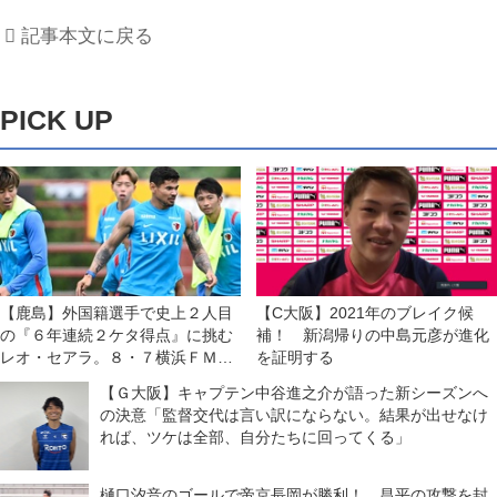
記事本文に戻る
PICK UP
【鹿島】外国籍選手で史上２人目
【C大阪】2021年のブレイク候
の『６年連続２ケタ得点』に挑む
補！ 新潟帰りの中島元彦が進化
レオ・セアラ。８・７横浜ＦＭと
を証明する
の開幕戦は「王者である自分たち
【Ｇ大阪】キャプテン中谷進之介が語った新シーズンへ
の力を示す機会」と意気込む
の決意「監督交代は言い訳にならない。結果が出せなけ
れば、ツケは全部、自分たちに回ってくる」
樋口汐音のゴールで帝京長岡が勝利！ 昌平の攻撃を封