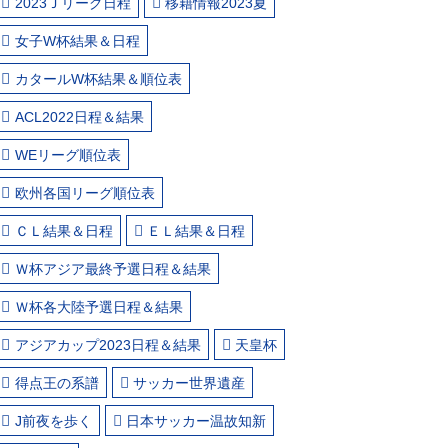
2023Ｊリーグ日程
移籍情報2023夏
女子W杯結果＆日程
カタールW杯結果＆順位表
ACL2022日程＆結果
WEリーグ順位表
欧州各国リーグ順位表
ＣＬ結果＆日程
ＥＬ結果＆日程
Ｗ杯アジア最終予選日程＆結果
Ｗ杯各大陸予選日程＆結果
アジアカップ2023日程＆結果
天皇杯
得点王の系譜
サッカー世界遺産
J前夜を歩く
日本サッカー温故知新