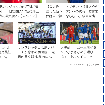
英のマジョルカがAT弾で劇
【Ｇ大阪】キャプテン中谷進之介が
利！ 残留圏の17位に浮上
語った新シーズンへの決意「監督交
命の最終節へ【スペイン】
代は言い訳にならない。結果が出せ
なければ、ツケは全部、自分たちに
回ってくる」
督はクル
サンフレッチェ広島レジ
大波乱！ 欧州王者イタ
島寛晃社
ーナが悲願の初優勝！ 元
リアがまさかの予選敗
けではな
日の国立競技場でINAC神
退！ 北マケドニアのFW
ため」
戸レオネッサに競り勝つ
トライコフスキの1発に沈
Recommended by
◎皇后杯決勝
む【Ｗ杯欧州予選】