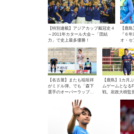
【特別連載】アジアカップ戴冠史４
【鹿島
～2011年カタール大会～「団結
『６年
力」で史上最多優勝！
オ・セ
幕戦は
示す機
【名古屋】またも稲垣祥
【鹿島】1カ月
がミドル弾。でも「森下
ムゲームとなるF
選手のオーバーラップか
戦。岩政大樹監
らのクロスを褒めてあげ
ム一丸となって
てほしい」
て、サポーター
いたい」