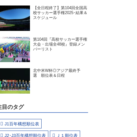
【全日程終了】第104回全国高
校サッカー選手権2025･結果＆
スケジュール
第104回『高校サッカー選手権
大会・出場全48校』登録メン
バーリスト
北中米W杯◎アジア最終予
選 順位表＆日程
注目のタグ
J1百年構想順位表
J2･J3百年構想順位表
Ｊ１順位表