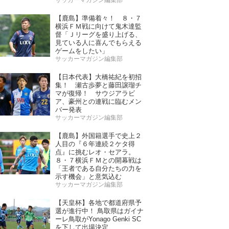
サッカーマガジン編集部
【鹿島】準備着々！ ８・７
横浜ＦＭ戦に向けて鬼木達監
督「Ｊリーグを盛り上げる、
見ている人に喜んでもらえる
ゲームをしたい」
サッカーマガジン編集部
【日本代表】大橋祐紀を初招
集！ 瀬古歩夢と藤田譲瑠チ
マが復帰！ サウジアラビ
ア、豪州との連戦に臨むメン
バー発表
サッカーマガジン編集部
【鹿島】外国籍選手で史上２
人目の『６年連続２ケタ得
点』に挑むレオ・セアラ。
８・７横浜ＦＭとの開幕戦は
「王者である自分たちの力を
示す機会」と意気込む
サッカーマガジン編集部
【天皇杯】各地で都道府県予
選が進行中！ 鳥取県はガイナ
ーレ鳥取がYonago Genki SC
を下して出場決定