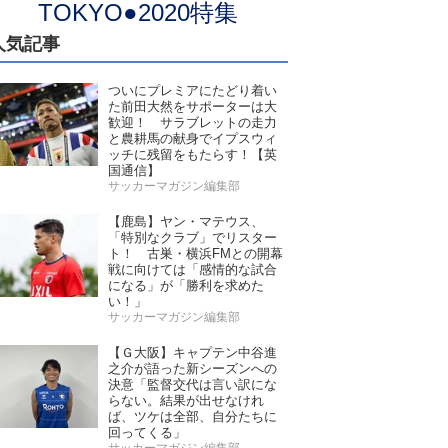
TOKYO●2020特集
人気記事
ついにプレミアにたどり着い
た前田大然をサポーターは大
歓迎！ サラブレットの走力
と農耕馬の献身でイプスウィ
ッチに残留をもたらす！【英
国通信】
サッカーマガジン編集部
【鹿島】ヤン・マテウス、
「特別なクラブ」でリスター
ト！ 古巣・横浜FMとの開幕
戦に向けては「感情的な試合
になる」が「勝利を求めた
い！」
サッカーマガジン編集部
【Ｇ大阪】キャプテン中谷進
之介が語った新シーズンへの
決意「監督交代は言い訳にな
らない。結果が出せなけれ
ば、ツケは全部、自分たちに
回ってくる」