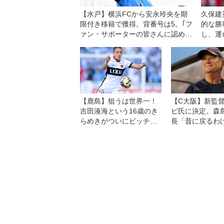
【水戸】横浜FCから安永玲央を期
久保建
限付き移籍で獲得。背番号は5。｢フ
的な勝
ァン・サポーターの皆さんに認めて
し、運
もらえるように｣
【鹿島】狙うは世界一！
【C大阪】新監
吉田湊海という16歳のき
ピ氏に決定。森
らめきがついにピッチ
長「昔に戻るわ
へ。クラブ最年少J1デビ
く、未来を作る
ューで「W杯優勝が最大
の目標」