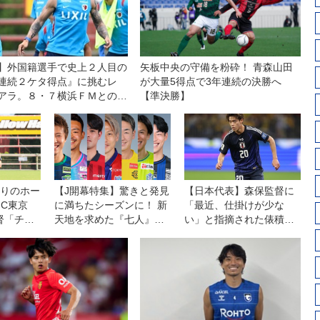
】外国籍選手で史上２人目の
矢板中央の守備を粉砕！ 青森山田
連続２ケタ得点』に挑むレ
が大量5得点で3年連続の決勝へ
アラ。８・７横浜ＦＭとの開
【準決勝】
「王者である自分たちの力を
会」と意気込む
ぶりのホー
【J開幕特集】驚きと発見
【日本代表】森保監督に
C東京
に満ちたシーズンに！ 新
「最近、仕掛けが少な
督「チー
天地を求めた『七人』に
い」と指摘された俵積田
勝ち切っ
注目せよ！
晃太。デビュー戦の自己
と喜び合
評価は「通用するところ
は通用したかなと」