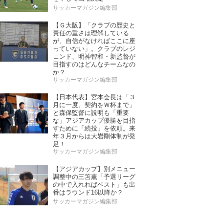
サッカーマガジン編集部
【Ｇ大阪】「クラブの歴史と
責任の重さは理解している
が、自信がなければここに座
っていない」。クラブのレジ
ェンド、明神智和・新監督が
目指すのはどんなチームなの
か？
サッカーマガジン編集部
【日本代表】宮本会長は「３
月に一度、契約をＷ杯まで」
と森保監督に説明も「重要
な」アジアカップ優勝を目指
すために「続投」を依頼。来
年３月からは大岩剛体制が発
足！
サッカーマガジン編集部
【アジアカップ】別メニュー
調整中の三笘薫「予選リーグ
の中で入れればベスト」も出
番はラウンド16以降か？
サッカーマガジン編集部