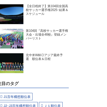
【全日程終了】第104回全国高
校サッカー選手権2025･結果＆
スケジュール
第104回『高校サッカー選手権
大会・出場全48校』登録メン
バーリスト
北中米W杯◎アジア最終予
選 順位表＆日程
注目のタグ
J1百年構想順位表
J2･J3百年構想順位表
Ｊ１順位表