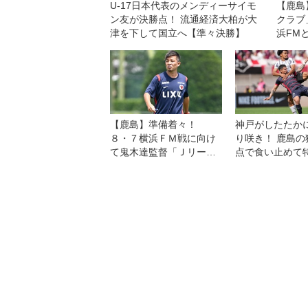
U-17日本代表のメンディーサイモ
【鹿島
ン友が決勝点！ 流通経済大柏が大
クラブ
津を下して国立へ【準々決勝】
浜FM
的な試
い！」
【鹿島】準備着々！
神戸がしたたか
８・７横浜ＦＭ戦に向け
り咲き！ 鹿島の
て鬼木達監督「Ｊリーグ
点で食い止めて
を盛り上げる、見ている
で優勝◎J1プレ
人に喜んでもらえるゲー
戦
ムをしたい」