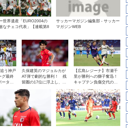
ー世界遺産「EURO2004の
サッカーマガジン編集部 - サッカー
敵なチェコ代表」【連載第8
マガジンWEB
を追う神戸
久保建英のマジョルカが
【広島レジーナ】市瀬千
ーグ最終
AT弾で劇的な勝利！ 残
里が勝利への獅子奮迅！
ポーター
留圏の17位に浮上し、運
キャプテン負傷交代の緊
劇実現
命の最終節へ【スペイ
急事態で「頼ってきたと
「奇跡を
ン】
ころを、全部自分がや
緒に」
る」