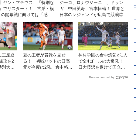
】ヤン・マテウス、「特別な
ジーコ、ロナウジーニョ、ドゥン
」でリスタート！ 古巣・横
ガ、中田英寿、宮本恒靖！ 世界と
との開幕戦に向けては「感情
日本のレジェンドが広島で競演◎ジ
合になる」が「勝利を求めた
ーコオールスターゲーム
に王座返
夏の王者が貫禄を見せ
神村学園の倉中悠駕が1人
猛攻を2
る！ 初戦ハットの日高
で全4ゴールの大爆発！
特別大会
元が今度は2発、倉中悠駕
日大藤沢を退けて国立競
ーオフ第2
も２戦連発で神村学園が
技場へ【準々決勝】
Recommended by
水口に４−０快勝【3回
戦】