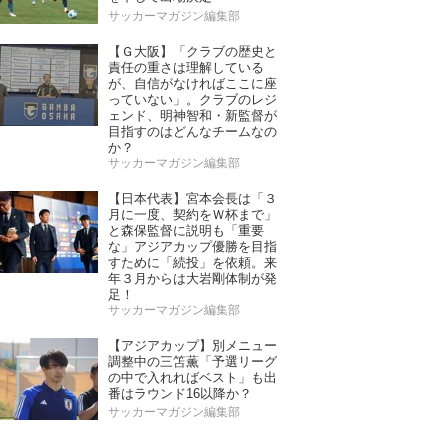
サッカーマガジン編集部
【Ｇ大阪】「クラブの歴史と
責任の重さは理解している
が、自信がなければここに座
っていない」。クラブのレジ
ェンド、明神智和・新監督が
目指すのはどんなチームなの
か？
サッカーマガジン編集部
【日本代表】宮本会長は「３
月に一度、契約をＷ杯まで」
と森保監督に説明も「重要
な」アジアカップ優勝を目指
すために「続投」を依頼。来
年３月からは大岩剛体制が発
足！
サッカーマガジン編集部
【アジアカップ】別メニュー
調整中の三笘薫「予選リーグ
の中で入れればベスト」も出
番はラウンド16以降か？
サッカーマガジン編集部