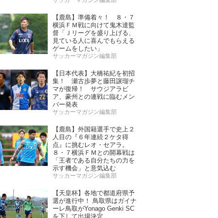
サッカーマガジン編集部
【鹿島】準備着々！ ８・７
横浜ＦＭ戦に向けて鬼木達監
督「Ｊリーグを盛り上げる、
見ている人に喜んでもらえる
ゲームをしたい」
サッカーマガジン編集部
【日本代表】大橋祐紀を初招
集！ 瀬古歩夢と藤田譲瑠チ
マが復帰！ サウジアラビ
ア、豪州との連戦に臨むメン
バー発表
サッカーマガジン編集部
【鹿島】外国籍選手で史上２
人目の『６年連続２ケタ得
点』に挑むレオ・セアラ。
８・７横浜ＦＭとの開幕戦は
「王者である自分たちの力を
示す機会」と意気込む
サッカーマガジン編集部
【天皇杯】各地で都道府県予
選が進行中！ 鳥取県はガイナ
ーレ鳥取がYonago Genki SC
を下して出場決定