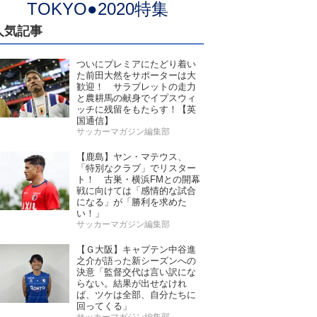
TOKYO●2020特集
人気記事
ついにプレミアにたどり着い
た前田大然をサポーターは大
歓迎！ サラブレットの走力
と農耕馬の献身でイプスウィ
ッチに残留をもたらす！【英
国通信】
サッカーマガジン編集部
【鹿島】ヤン・マテウス、
「特別なクラブ」でリスター
ト！ 古巣・横浜FMとの開幕
戦に向けては「感情的な試合
になる」が「勝利を求めた
い！」
サッカーマガジン編集部
【Ｇ大阪】キャプテン中谷進
之介が語った新シーズンへの
決意「監督交代は言い訳にな
らない。結果が出せなけれ
ば、ツケは全部、自分たちに
回ってくる」