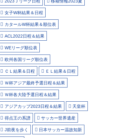
2023Ｊリーグ日程
移籍情報2023夏
女子W杯結果＆日程
カタールW杯結果＆順位表
ACL2022日程＆結果
WEリーグ順位表
欧州各国リーグ順位表
ＣＬ結果＆日程
ＥＬ結果＆日程
Ｗ杯アジア最終予選日程＆結果
Ｗ杯各大陸予選日程＆結果
アジアカップ2023日程＆結果
天皇杯
得点王の系譜
サッカー世界遺産
J前夜を歩く
日本サッカー温故知新