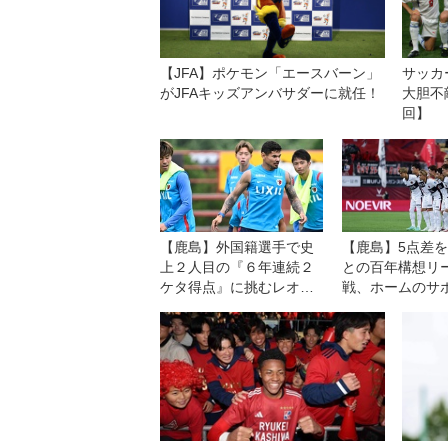
【JFA】ポケモン「エースバーン」
サッカ
がJFAキッズアンバサダーに就任！
大胆不
回】
【鹿島】外国籍選手で史
【鹿島】5点差
上２人目の『６年連続２
との百年構想リ
ケタ得点』に挑むレオ・
戦、ホームのサ
セアラ。８・７横浜ＦＭ
とともに大逆転
との開幕戦は「王者であ
へ。鬼木達監督
る自分たちの力を示す機
起こす状況を一
会」と意気込む