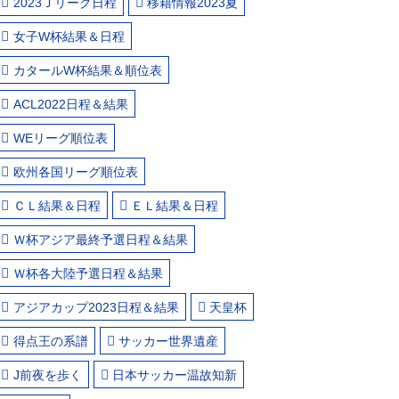
2023Ｊリーグ日程
移籍情報2023夏
女子W杯結果＆日程
カタールW杯結果＆順位表
ACL2022日程＆結果
WEリーグ順位表
欧州各国リーグ順位表
ＣＬ結果＆日程
ＥＬ結果＆日程
Ｗ杯アジア最終予選日程＆結果
Ｗ杯各大陸予選日程＆結果
アジアカップ2023日程＆結果
天皇杯
得点王の系譜
サッカー世界遺産
J前夜を歩く
日本サッカー温故知新