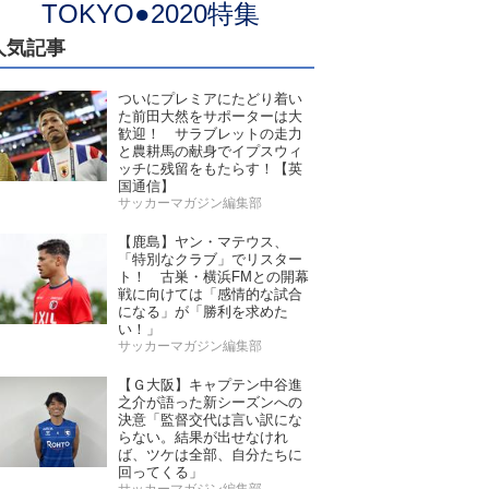
TOKYO●2020特集
人気記事
ついにプレミアにたどり着い
た前田大然をサポーターは大
歓迎！ サラブレットの走力
と農耕馬の献身でイプスウィ
ッチに残留をもたらす！【英
国通信】
サッカーマガジン編集部
【鹿島】ヤン・マテウス、
「特別なクラブ」でリスター
ト！ 古巣・横浜FMとの開幕
戦に向けては「感情的な試合
になる」が「勝利を求めた
い！」
サッカーマガジン編集部
【Ｇ大阪】キャプテン中谷進
之介が語った新シーズンへの
決意「監督交代は言い訳にな
らない。結果が出せなけれ
ば、ツケは全部、自分たちに
回ってくる」