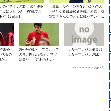
初のベスト8進出！ 試合終盤
【鹿島】ルヴァン杯GS突破への大
同点に追いつき、PK戦で東
一番となる最終節新潟戦。岩政大樹
下す【3回戦】
監督「みんなでともに戦っていただ
きたい」
K権田修一
3位決定戦へ「プロとして
サッカーマガジン編集部 -
と代表の
の器が問われる」と堂安
サッカーマガジンWEB
誰かが抜
は言い、「気持ちしかな
るのはト
い」と冨安は言った◎五
Recommended by
」
輪のツボ6