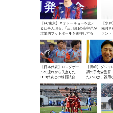
【FC東京】ネオトーキョーを支え
【水戸
る仕事人現る。｢三刀流｣の高宇洋が
限付き
攻撃的フットボールを後押しする
ァン・
もらえ
【日本代表】ロングボー
【長崎】ダジャ
ルの流れから失点した
調の手倉森監督
U19代表との練習試合に
たいのは、器用
ついて渡辺剛に聞く「綺
麗に崩す相手だけじゃな
い。そこは僕たちの課
題」