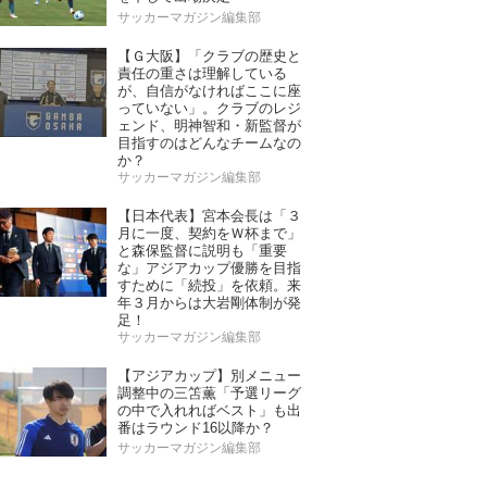
サッカーマガジン編集部
【Ｇ大阪】「クラブの歴史と
責任の重さは理解している
が、自信がなければここに座
っていない」。クラブのレジ
ェンド、明神智和・新監督が
目指すのはどんなチームなの
か？
サッカーマガジン編集部
【日本代表】宮本会長は「３
月に一度、契約をＷ杯まで」
と森保監督に説明も「重要
な」アジアカップ優勝を目指
すために「続投」を依頼。来
年３月からは大岩剛体制が発
足！
サッカーマガジン編集部
【アジアカップ】別メニュー
調整中の三笘薫「予選リーグ
の中で入れればベスト」も出
番はラウンド16以降か？
サッカーマガジン編集部