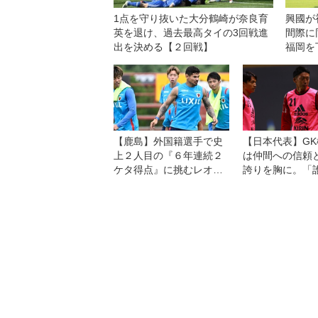
1点を守り抜いた大分鶴崎が奈良育
興國が
英を退け、過去最高タイの3回戦進
間際に
出を決める【２回戦】
福岡を
【鹿島】外国籍選手で史
【日本代表】G
上２人目の『６年連続２
は仲間への信頼
ケタ得点』に挑むレオ・
誇りを胸に。「
セアラ。８・７横浜ＦＭ
けても入ってく
との開幕戦は「王者であ
ップの選手たち
る自分たちの力を示す機
会」と意気込む