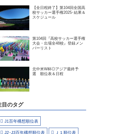
【全日程終了】第104回全国高
校サッカー選手権2025･結果＆
スケジュール
第104回『高校サッカー選手権
大会・出場全48校』登録メン
バーリスト
北中米W杯◎アジア最終予
選 順位表＆日程
注目のタグ
J1百年構想順位表
J2･J3百年構想順位表
Ｊ１順位表