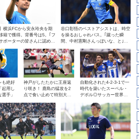
】横浜FCから安永玲央を期
谷口彰悟のベストアシストは、時空
移籍で獲得。背番号は5。｢フ
を操るおしゃれパス。｢蹴った瞬
サポーターの皆さんに認めて
間、中村憲剛さんっぽいな、と｣
るように｣
【月間表彰インタビュー】
レも絶好
神戸がしたたかに王座返
自動化された4-2-3-1で一
「起用し
り咲き！ 鹿島の猛攻を2
時代を築いたスーペル・
な選手」
点で食い止めて特別大会
デポル◎サッカー世界遺
で優勝◎J1プレーオフ第2
産第27回
戦