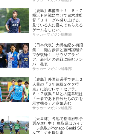
サッカーマガジン編集部
【鹿島】準備着々！ ８・７
横浜ＦＭ戦に向けて鬼木達監
督「Ｊリーグを盛り上げる、
見ている人に喜んでもらえる
ゲームをしたい」
サッカーマガジン編集部
【日本代表】大橋祐紀を初招
集！ 瀬古歩夢と藤田譲瑠チ
マが復帰！ サウジアラビ
ア、豪州との連戦に臨むメン
バー発表
サッカーマガジン編集部
【鹿島】外国籍選手で史上２
人目の『６年連続２ケタ得
点』に挑むレオ・セアラ。
８・７横浜ＦＭとの開幕戦は
「王者である自分たちの力を
示す機会」と意気込む
サッカーマガジン編集部
【天皇杯】各地で都道府県予
選が進行中！ 鳥取県はガイナ
ーレ鳥取がYonago Genki SC
を下して出場決定