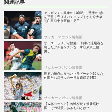
関連記事
アルゼンチン執念の1-0勝利！ 後半の1点
を手堅く守り抜いてエジプトから今大会
初白星◎東京五輪・男子
サッカーマガジン編集部
オーストラリアが快勝！ 前半に退場者を
出したアルゼンチンを下す◎東京五輪・
男子
サッカーマガジン編集部
世界の頂点に立ったマラドーナと10人の
仲間たち◎サッカー世界遺産第24回
サッカーマガジン編集部
【Ｗ杯コラム２】苦戦が続く優勝経験
国。その背景にあるものとは？