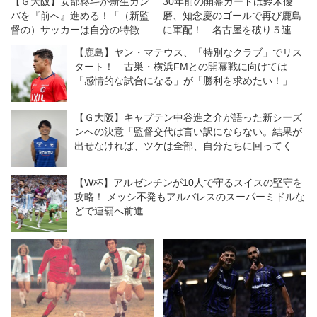
【Ｇ大阪】安部柊斗が新生ガン
30年前の開幕カードは鈴木優
バを『前へ』進める！「（新監
磨、知念慶のゴールで再び鹿島
督の）サッカーは自分の特徴に
に軍配！ 名古屋を破り５連勝
合っていると思う」◎開幕直
を飾る【J1第13節】
【鹿島】ヤン・マテウス、「特別なクラブ」でリス
前・連続インタビュー
タート！ 古巣・横浜FMとの開幕戦に向けては
「感情的な試合になる」が「勝利を求めたい！」
【Ｇ大阪】キャプテン中谷進之介が語った新シーズ
ンへの決意「監督交代は言い訳にならない。結果が
出せなければ、ツケは全部、自分たちに回ってく
る」
【W杯】アルゼンチンが10人で守るスイスの堅守を
攻略！ メッシ不発もアルバレスのスーパーミドルな
どで連覇へ前進