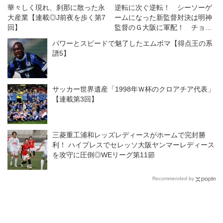
華々しく現れ、刹那に散った永
逆転に次ぐ逆転！ シーソーゲ
大産業【連載◎J前夜を歩く第7
ームになった新監督対決は明神
回】
監督のＧ大阪に軍配！ チョウ
監督率いる浦和は一人少ない
パワーとスピードで魅了したエムボマ【得点王の系
中、意欲を示すも一歩及ばず
譜5】
◎J１開幕戦
サッカー世界遺産「1998年Ｗ杯のクロアチア代表」
【連載第3回】
三菱重工浦和レッズレディースがホームで完封勝
利！ ハイプレスでセレッソ大阪ヤンマーレディース
を攻守に圧倒◎WEリーグ第11節
Recommended by