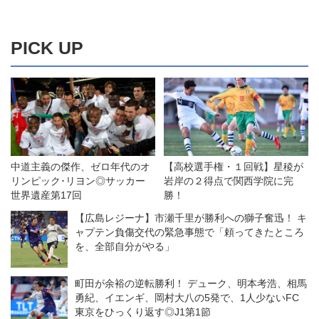
PICK UP
中道主義の傑作、ゼロ年代のオ
【高校選手権・１回戦】星稜が
リンピック･リヨン◎サッカー
岩岸の２得点で関西学院に完
世界遺産第17回
勝！
【広島レジーナ】市瀬千里が勝利への獅子奮迅！ キ
ャプテン負傷交代の緊急事態で「頼ってきたところ
を、全部自分がやる」
町田が余裕の逆転勝利！ デューク、明本考浩、相馬
勇紀、イエンギ、岡村大八の5発で、1人少ないFC
東京をひっくり返す◎J1第1節