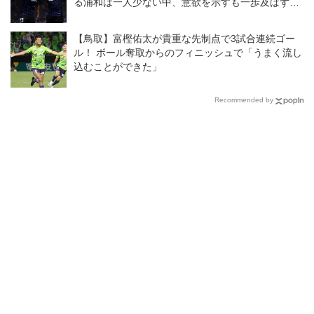
る浦和は一人少ない中、意欲を示すも一歩及ばず
◎J１開幕戦
【鳥取】富樫佑太が貴重な先制点で3試合連続ゴー
ル！ ボール奪取からのフィニッシュで「うまく流し
込むことができた」
Recommended by