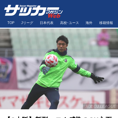
TOP
Jリーグ
日本代表
高校･ユース
海外
移籍情報
写真◎J.LEAGUE