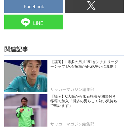
Facebook
LINE
関連記事
【福岡】｢博多の男｣｢191センチ｣｢リーダ
ーシップ｣永石拓海が正GK争いに真剣！
サッカーマガジン編集部
【福岡】C大阪から永石拓海が期限付き
移籍で加入「博多の男らしく熱い気持ち
で戦います」
サッカーマガジン編集部