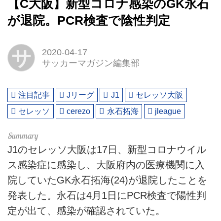
【C大阪】新型コロナ感染のGK永石
が退院。PCR検査で陰性判定
サ
2020-04-17
サッカーマガジン編集部
注目記事
Jリーグ
J1
セレッソ大阪
セレッソ
cerezo
永石拓海
jleague
J1のセレッソ大阪は17日、新型コロナウイル
ス感染症に感染し、大阪府内の医療機関に入
院していたGK永石拓海(24)が退院したことを
発表した。永石は4月1日にPCR検査で陽性判
定が出て、感染が確認されていた。