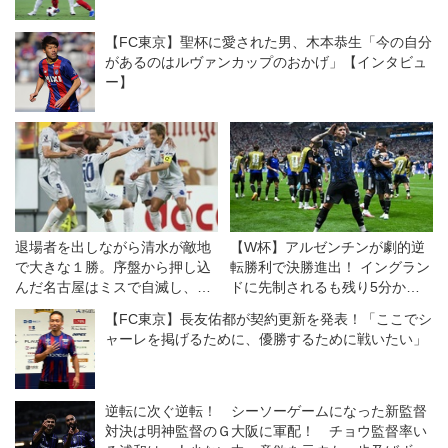
【FC東京】聖杯に愛された男、木本恭生「今の自分
があるのはルヴァンカップのおかげ」【インタビュ
ー】
退場者を出しながら清水が敵地
【W杯】アルゼンチンが劇的逆
で大きな１勝。序盤から押し込
転勝利で決勝進出！ イングラン
んだ名古屋はミスで自滅し、悔
ドに先制されるも残り5分から
しい敗戦◎J1開幕戦
衝撃の2得点
【FC東京】長友佑都が契約更新を発表！「ここでシ
ャーレを掲げるために、優勝するために戦いたい」
逆転に次ぐ逆転！ シーソーゲームになった新監督
対決は明神監督のＧ大阪に軍配！ チョウ監督率い