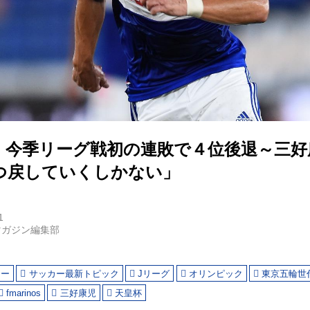
】今季リーグ戦初の連敗で４位後退～三好
つ戻していくしかない」
1
マガジン編集部
カー
サッカー最新トピック
Jリーグ
オリンピック
東京五輪世
fmarinos
三好康児
天皇杯