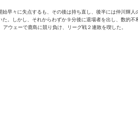
始早々に失点するも、その後は持ち直し、後半には仲川輝人
いた。しかし、それからわずか９分後に退場者を出し、数的不
点。アウェーで鹿島に競り負け、リーグ戦２連敗を喫した。