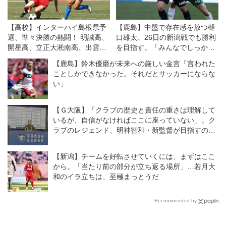
【高校】インターハイ島根県予
【鹿島】中盤で存在感を放つ樋
選、準々決勝の熱闘！ 明誠高、
口雄太、26日の新潟戦でも勝利
開星高、立正大淞南高、出雲工
を目指す。「みんなでしっかり
高がベスト4進出
と戦いたい」
【鹿島】鈴木優磨が未来への厳しい金言「言われた
ことしかできなかった。それだとサッカーにならな
い」
【Ｇ大阪】「クラブの歴史と責任の重さは理解して
いるが、自信がなければここに座っていない」。ク
ラブのレジェンド、明神智和・新監督が目指すのは
どんなチームなのか？
【新潟】チームを好転させていくには、まずはここ
から。「当たり前の部分が立ち返る場所」…若月大
和のイラ立ちは、至極まっとうだ
Recommended by