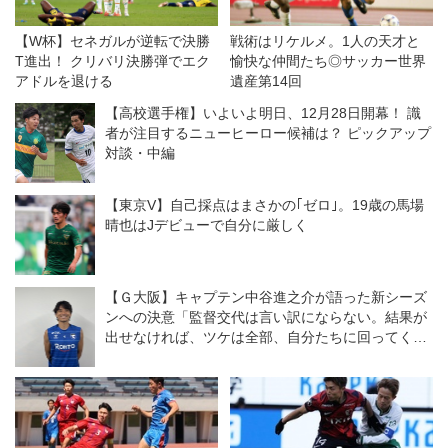
【W杯】セネガルが逆転で決勝
戦術はリケルメ。1人の天才と
T進出！ クリバリ決勝弾でエク
愉快な仲間たち◎サッカー世界
アドルを退ける
遺産第14回
【高校選手権】いよいよ明日、12月28日開幕！ 識
者が注目するニューヒーロー候補は？ ピックアップ
対談・中編
【東京V】自己採点はまさかの｢ゼロ｣。19歳の馬場
晴也はJデビューで自分に厳しく
【Ｇ大阪】キャプテン中谷進之介が語った新シーズ
ンへの決意「監督交代は言い訳にならない。結果が
出せなければ、ツケは全部、自分たちに回ってく
る」