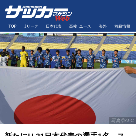
TOP
Jリーグ
日本代表
高校･ユース
海外
移籍情報
写真◎AFC