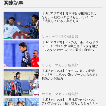
関連記事
【U23アジア杯】鈴木海音が後悔にさよ
なら。有効なパスと頼もしいカバーで
「成長している」実感あり！
サッカーマガジン編集部
【U23アジア杯】Vへの大一番、今夜サウ
ジアラビア戦！ 大岩剛監督「フタを開け
てみないとわからない」緊迫の勝負へ
サッカーマガジン編集部
【U23アジア杯】2ゴールの裏に内野貴
史。｢ラフに危ない嫌なゾーンに入れる｣
想像力と洞察力
サッカーマガジン編集部
【U23アジア杯】山田楓喜のワクワクな
アジアカップ。｢振り切るならもっとちゃ