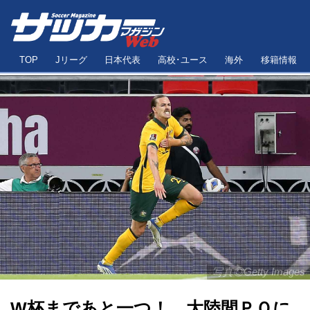
TOP
Jリーグ
日本代表
高校･ユース
海外
移籍情報
写真◎Getty Images
W杯まであと一つ！ 大陸間ＰＯに