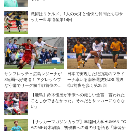
戦術はリケルメ。1人の天才と愉快な仲間たち◎サ
ッカー世界遺産第14回
サンフレッチェ広島レジーナが
日本で実現した絶頂期のマラド
3連覇へ好発進！ アグレッシブ
ーナ率いる南米選抜対JSL選抜
な守備でリーグ前半戦首位の
◎J前夜を歩く第28回
INAC神戸を下す◎WEリーグク
【鹿島】鈴木優磨が未来への厳しい金言「言われた
ラシエカップ
ことしかできなかった。それだとサッカーにならな
い」
【サッカーマガジンカップ】早稲田大学HUMAN FC
AのMF鈴木朝陽、初優勝への道のりを語る「練習か