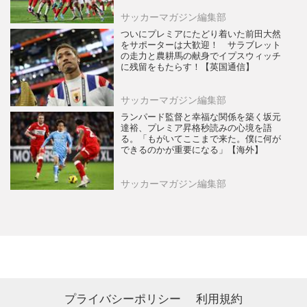
サッカーマガジン編集部
ついにプレミアにたどり着いた前田大然
をサポーターは大歓迎！ サラブレット
の走力と農耕馬の献身でイプスウィッチ
に残留をもたらす！【英国通信】
サッカーマガジン編集部
ランパード監督と幸福な関係を築く坂元
達裕、プレミア昇格秒読みの心境を語
る。「もがいてここまで来た。僕に何が
できるのかが重要になる」【海外】
サッカーマガジン編集部
プライバシーポリシー
利用規約