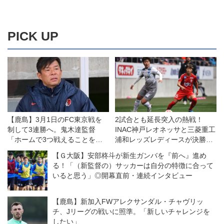
PICK UP
【鹿島】3月1日のFC東京戦を
2試合とも延長突入の熱戦！
制して3連勝へ。鬼木達監督
INAC神戸レオネッサと三菱重工
「ホームで3つ戦えることを力
浦和レッズレディースが決勝へ
にしなければいけない」
◎皇后杯準決勝
【Ｇ大阪】安部柊斗が新生ガンバを『前へ』進め
る！「（新監督の）サッカーは自分の特徴に合って
いると思う」◎開幕直前・連続インタビュー
【鹿島】新加入FWアレクサンダル・チャヴリッ
チ、Jリーグの戦いに照準。「新しいチャレンジを
したい」