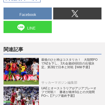
Facebook
LINE
関連記事
最後のひと枠はコスタリカ！ 大陸間PO
でNZを下し、3大会連続6回目の出場決
定。第2戦で日本と対戦【W杯予選】
サッカーマガジン編集部
UAEとオーストラリアがアジアプレーオ
フで対戦！ 勝者が南米5位との大陸間
POへ【アジア最終予選】