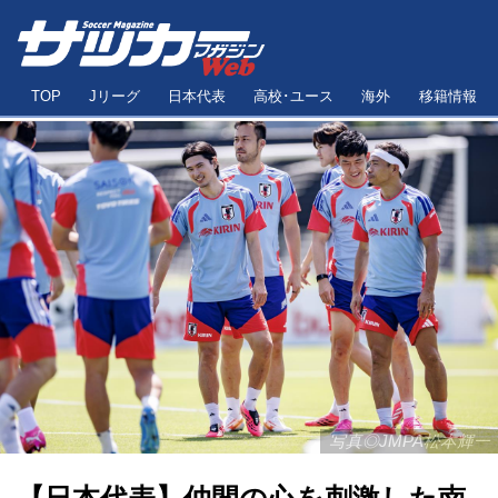
TOP
Jリーグ
日本代表
高校･ユース
海外
移籍情報
写真◎JMPA松本輝一