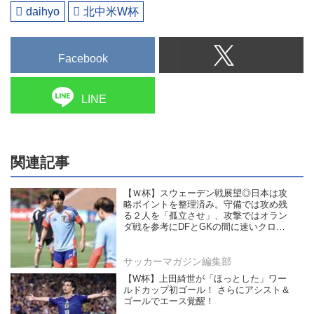
daihyo
北中米W杯
Facebook
LINE
関連記事
【Ｗ杯】スウェーデン戦展望◎日本は攻
略ポイントを整理済み。守備では攻め残
る２人を「孤立させ」、攻撃ではオラン
ダ戦を参考にDFとGKの間に速いクロス
を送る！
サッカーマガジン編集部
【W杯】上田綺世が「ほっとした」ワー
ルドカップ初ゴール！ さらにアシスト＆
ゴールでエース覚醒！