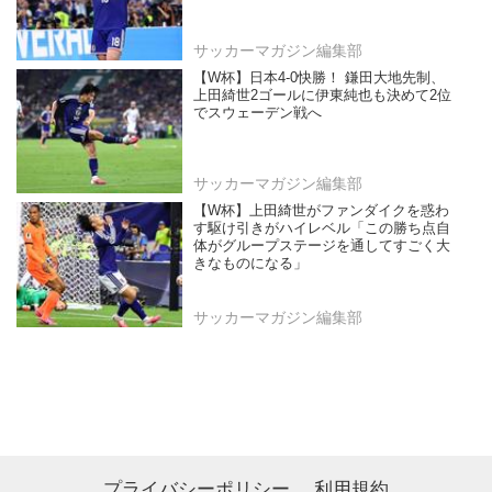
サッカーマガジン編集部
【W杯】日本4-0快勝！ 鎌田大地先制、
上田綺世2ゴールに伊東純也も決めて2位
でスウェーデン戦へ
サッカーマガジン編集部
【W杯】上田綺世がファンダイクを惑わ
す駆け引きがハイレベル「この勝ち点自
体がグループステージを通してすごく大
きなものになる」
サッカーマガジン編集部
プライバシーポリシー
利用規約