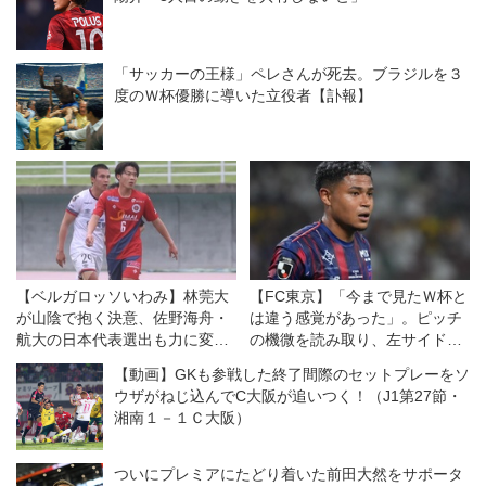
「サッカーの王様」ペレさんが死去。ブラジルを３
度のＷ杯優勝に導いた立役者【訃報】
【ベルガロッソいわみ】林莞大
【FC東京】「今まで見たＷ杯と
が山陰で抱く決意、佐野海舟・
は違う感覚があった」。ピッチ
航大の日本代表選出も力に変え
の機微を読み取り、左サイドで
て「JFLに昇格させたい」
違いを生むバングーナガンデ佳
【動画】GKも参戦した終了間際のセットプレーをソ
史扶、その復活がチームをさら
ウザがねじ込んでC大阪が追いつく！（J1第27節・
に前進させる！
湘南１－１Ｃ大阪）
ついにプレミアにたどり着いた前田大然をサポータ