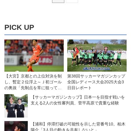
PICK UP
【大宮】京都との上位対決を制
第38回サッカーマガジンカップ
し、暫定２位浮上～Ｊ初ゴール
全国レディース大会2025大会3
の奥抜「先制点を常に狙ってい
日目レポート
た」
【サッカーマガジンカップ】日本一を目指す戦いを
支える2人の女性審判員、菅平高原で貴重な経験
【浦和】停滞打破の可能性を示した背番号10。柏木
陽介「3人目の動きを共有しないと」