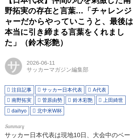
【日本代表】仲間の心を刺激した南
野拓実の存在と言葉…「チャレンジ
ャーだからやっていこうと、最後は
本当に引き締まる言葉をくれまし
た」（鈴木彩艶）
サ
2026-06-11
サッカーマガジン編集部
注目記事
サッカー日本代表
A代表
南野拓実
菅原由勢
鈴木彩艶
上田綺世
daihyo
北中米W杯
サッカー日本代表は現地10日、大会中のベー