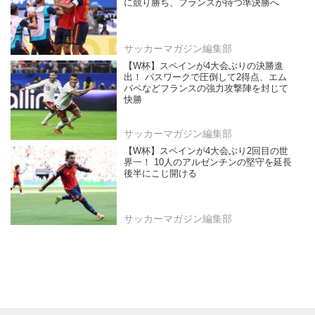
に競り勝ち、フランスが待つ準決勝へ
サッカーマガジン編集部
【W杯】スペインが4大会ぶりの決勝進
出！ パスワークで圧倒して2得点、エム
バペなどフランスの強力攻撃陣を封じて
快勝
サッカーマガジン編集部
【W杯】スペインが4大会ぶり2回目の世
界一！ 10人のアルゼンチンの堅守を延長
後半にこじ開ける
サッカーマガジン編集部