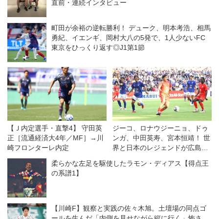
直前・連続インタビュー
町田が余裕の逆転勝利！ デューク、明本考浩、相馬
勇紀、イエンギ、岡村大八の5発で、1人少ないFC
東京をひっくり返す◎J1第1節
【Ｊ内定選手・直撃4】 守田英
ジーコ、ロナウジーニョ、ドゥ
正［流通経済大4年／MF］→川
ンガ、中田英寿、宮本恒靖！ 世
崎フロンターレ内定
界と日本のレジェンドが広島で
競演◎ジーコオールスターゲー
柔らかな左足を駆使したラモン・ディアス【得点王
ム
の系譜1】
【川崎F】観察と実践の佐々木旭。土壇場の同点ゴ
ールを生んだ「内側を見せながら縦に行く」怖さ