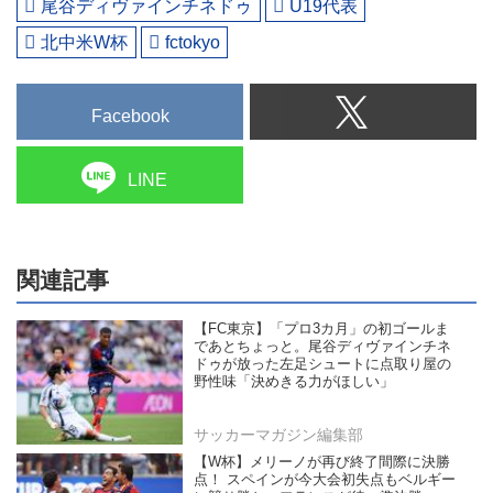
尾谷ディヴァインチネドゥ
U19代表
北中米W杯
fctokyo
Facebook
LINE
関連記事
【FC東京】「プロ3カ月」の初ゴールま
であとちょっと。尾谷ディヴァインチネ
ドゥが放った左足シュートに点取り屋の
野性味「決めきる力がほしい」
サッカーマガジン編集部
【W杯】メリーノが再び終了間際に決勝
点！ スペインが今大会初失点もベルギー