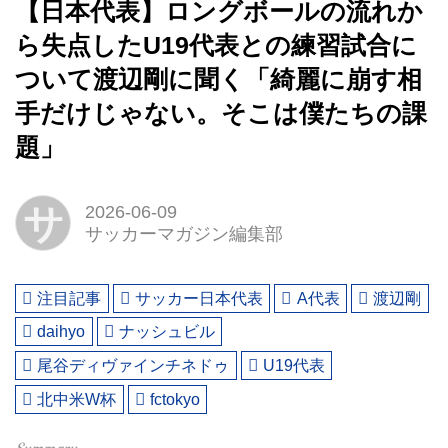
【日本代表】ロングボールの流れか
ら失点したU19代表との練習試合に
ついて渡辺剛に聞く「綺麗に崩す相
手だけじゃない。そこは僕たちの課
題」
サ
2026-06-09
サッカーマガジン編集部
注目記事
サッカー日本代表
A代表
渡辺剛
daihyo
ナッシュビル
尾谷ディヴァインチネドゥ
U19代表
北中米W杯
fctokyo