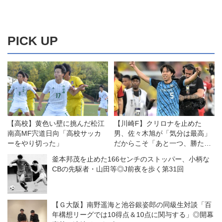
PICK UP
【高校】黄色い壁に挑んだ松江
【川崎F】クリロナを止めた
南高MF宍道日向「高校サッカ
男、佐々木旭が「気分は最高」
ーをやり切った」
だからこそ「あと一つ、勝たな
きゃ意味がない！」
釜本邦茂を止めた166センチのストッパー、小柄な
CBの先駆者・山田等◎J前夜を歩く第31回
【Ｇ大阪】南野遥海と池谷銀姿郎の同級生対談「百
年構想リーグでは10得点＆10点に関与する」◎開幕