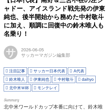
【日本代表】南野＆三笘不在の左シ
ャドー、アイスランド戦先発の伊東
純也、後半開始から務めた中村敬斗
に加え、順調に回復中の鈴木唯人も
名乗り！
サ
2026-06-05
サッカーマガジン編集部
注目記事
サッカー日本代表
A代表
鈴木唯人
伊東純也
中村敬斗
daihyo
北中米Ｗ杯
モンテレイ
北中米ワールドカップ本番に向けて、鈴木唯