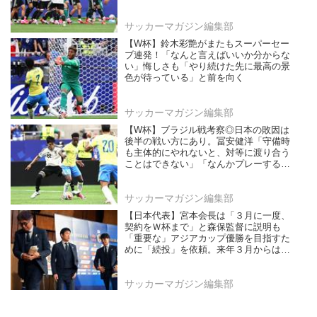
サッカーマガジン編集部
【W杯】鈴木彩艶がまたもスーパーセー
ブ連発！「なんと言えばいいか分からな
い」悔しさも「やり続けた先に最高の景
色が待っている」と前を向く
サッカーマガジン編集部
【W杯】ブラジル戦考察◎日本の敗因は
後半の戦い方にあり。冨安健洋「守備時
も主体的にやれないと、対等に渡り合う
ことはできない」「なんかプレーするの
をやめちゃった感…」
サッカーマガジン編集部
【日本代表】宮本会長は「３月に一度、
契約をＷ杯まで」と森保監督に説明も
「重要な」アジアカップ優勝を目指すた
めに「続投」を依頼。来年３月からは大
岩剛体制が発足！
サッカーマガジン編集部