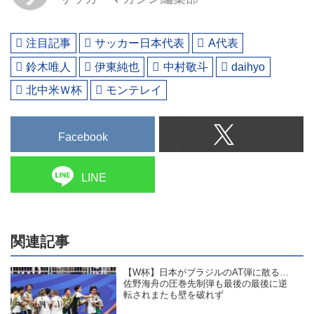
注目記事
サッカー日本代表
A代表
鈴木唯人
伊東純也
中村敬斗
daihyo
北中米Ｗ杯
モンテレイ
Facebook
LINE
関連記事
【W杯】日本がブラジルのAT弾に散る…
佐野海舟の圧巻先制弾も最後の最後に逆
転されまたも壁を破れず