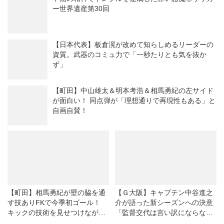
グ第11節
ー）
ー世界遺産第30回
【日本代表】板倉滉が改めて知らしめるリーダーの
資質。武器のコミュ力で「一秒たりとも気を抜か
ず」
【町田】中山雄太＆明本考浩＆相馬勇紀の左サイド
が面白い！ 同点弾が「理想通りで再現性もある」と
自画自賛！
【町田】相馬勇紀が壁の脇を通
【Ｇ大阪】キャプテン中谷進之
す技ありFKで今季初ゴール！
介が語った新シーズンへの決意
キックの技術を見せつけながら
「監督交代は言い訳にならな
「当たり前だけどやっぱり大
い。結果が出せなければ、ツケ