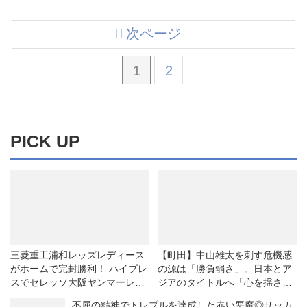
次ページ
1
2
PICK UP
三菱重工浦和レッズレディース
【町田】中山雄太を刺す危機感
がホームで完封勝利！ ハイプレ
の源は「勝負弱さ」。日本とア
スでセレッソ大阪ヤンマーレデ
ジアのタイトルへ「心を揺さぶ
ィースを攻守に圧倒◎WEリー
るサッカーを」（インタビュ
不屈の精神でトレブルを達成した赤い悪魔◎サッカ