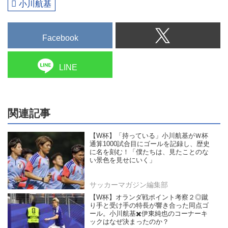
小川航基
Facebook
LINE
関連記事
【W杯】「持っている」小川航基がＷ杯
通算1000試合目にゴールを記録し、歴史
に名を刻む！「僕たちは、見たことのな
い景色を見せにいく」
サッカーマガジン編集部
【W杯】オランダ戦ポイント考察２◎蹴
り手と受け手の特長が響き合った同点ゴ
ール。小川航基✖️伊東純也のコーナーキ
ックはなぜ決まったのか？