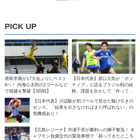
PICK UP
鹿島学園が17大会ぶりにベスト
【日本代表】原口元気が「ポジ
8へ！ 内海心太郎の2ゴールなど
ティブ」と語るブラジル戦の経
で堀越を撃破【3回戦】
験。課題を生かして「作ってい
くのはこれから」
【日本代表】川辺駿が初ゴールで見せた駆け引きの
センス。「結果を出さなければまた呼ばれない」の
危機感あり！
【広島レジーナ】市瀬千里が勝利への獅子奮迅！ キ
ャプテン負傷交代の緊急事態で「頼ってきたところ