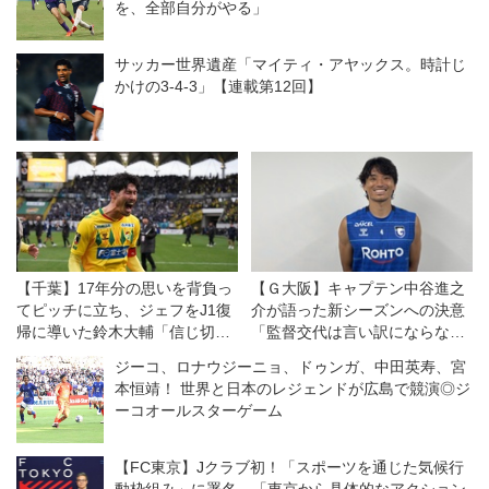
を、全部自分がやる」
サッカー世界遺産「マイティ・アヤックス。時計じ
かけの3-4-3」【連載第12回】
【千葉】17年分の思いを背負っ
【Ｇ大阪】キャプテン中谷進之
てピッチに立ち、ジェフをJ1復
介が語った新シーズンへの決意
帰に導いた鈴木大輔「信じ切っ
「監督交代は言い訳にならな
ていたけど、色んな思いが込み
い。結果が出せなければ、ツケ
ジーコ、ロナウジーニョ、ドゥンガ、中田英寿、宮
上げました」
は全部、自分たちに回ってく
本恒靖！ 世界と日本のレジェンドが広島で競演◎ジ
る」
ーコオールスターゲーム
【FC東京】Jクラブ初！「スポーツを通じた気候行