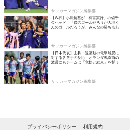
サッカーマガジン編集部
【W杯】小川航基が「有言実行」の値千
金ヘッド！「僕のゴールだろうが大地く
んのゴールだろうが、みんなの勝ち点1」
サッカーマガジン編集部
【日本代表】主将・遠藤航の電撃離脱に
対する各選手の反応…オランダ戦直前の
激震にもチームは「覚悟と結束」を誓う
サッカーマガジン編集部
プライバシーポリシー
利用規約