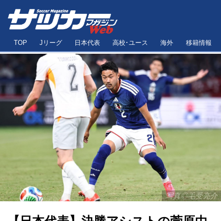
TOP
Jリーグ
日本代表
高校･ユース
海外
移籍情報
写真◎毛受亮介